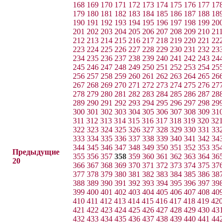
168
169
170
171
172
173
174
175
176
177
17
179
180
181
182
183
184
185
186
187
188
18
190
191
192
193
194
195
196
197
198
199
20
201
202
203
204
205
206
207
208
209
210
21
212
213
214
215
216
217
218
219
220
221
22
223
224
225
226
227
228
229
230
231
232
23
234
235
236
237
238
239
240
241
242
243
24
245
246
247
248
249
250
251
252
253
254
25
256
257
258
259
260
261
262
263
264
265
26
267
268
269
270
271
272
273
274
275
276
27
278
279
280
281
282
283
284
285
286
287
28
289
290
291
292
293
294
295
296
297
298
29
300
301
302
303
304
305
306
307
308
309
31
311
312
313
314
315
316
317
318
319
320
32
322
323
324
325
326
327
328
329
330
331
33
333
334
335
336
337
338
339
340
341
342
34
344
345
346
347
348
349
350
351
352
353
35
Предыдущие
355
356
357
358
359
360
361
362
363
364
36
20
366
367
368
369
370
371
372
373
374
375
37
377
378
379
380
381
382
383
384
385
386
38
388
389
390
391
392
393
394
395
396
397
39
399
400
401
402
403
404
405
406
407
408
40
410
411
412
413
414
415
416
417
418
419
42
421
422
423
424
425
426
427
428
429
430
43
432
433
434
435
436
437
438
439
440
441
44