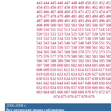
443
444
445
446
447
448
449
450
451
452
45
454
455
456
457
458
459
460
461
462
463
46
465
466
467
468
469
470
471
472
473
474
47
476
477
478
479
480
481
482
483
484
485
48
487
488
489
490
491
492
493
494
495
496
49
498
499
500
501
502
503
504
505
506
507
50
509
510
511
512
513
514
515
516
517
518
51
520
521
522
523
524
525
526
527
528
529
53
531
532
533
534
535
536
537
538
539
540
54
542
543
544
545
546
547
548
549
550
551
55
553
554
555
556
557
558
559
560
561
562
56
564
565
566
567
568
569
570
571
572
573
57
575
576
577
578
579
580
581
582
583
584
58
586
587
588
589
590
591
592
593
594
595
59
597
598
599
600
601
602
603
604
605
606
60
608
609
610
611
612
613
614
615
616
617
61
619
620
621
622
623
624
625
626
627
628
62
630
631
632
633
634
635
636
637
638
639
64
641
642
643
644
645
646
647
648
649
650
65
652
653
654
655
656
657
658
659
660
661
66
663
664
665
666
667
668
669
670
671
672
67
674
675
676
677
678
679
2000-2008 г.
Все авторские права соблюдены.