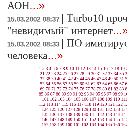
АОН
...»
|
Turbo10 проч
15.03.2002 08:37
"невидимый" интернет
...
|
ПО имитируе
15.03.2002 08:33
человека
...»
1
2
3
4
5
6
7
8
9
10
11
12
13
14
15
16
17
18
19
21
22
23
24
25
26
27
28
29
30
31
32
33
34
35
37
38
39
40
41
42
43
44
45
46
47
48
49
50
51
53
54
55
56
57
58
59
60
61
62
63
64
65
66
67
69
70
71
72
73
74
75
76
77
78
79
80
81
82
83
85
86
87
88
89
90
91
92
93
94
95
96
97
98
99
1
101
102
103
104
105
106
107
108
109
110
11
112
113
114
115
116
117
118
119
120
121
122
1
124
125
126
127
128
129
130
131
132
133
13
135
136
137
138
139
140
141
142
143
144
14
146
147
148
149
150
151
152
153
154
155
15
157
158
159
160
161
162
163
164
165
166
16