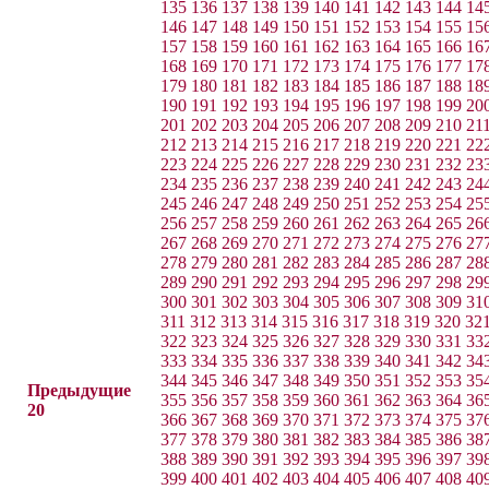
135
136
137
138
139
140
141
142
143
144
14
146
147
148
149
150
151
152
153
154
155
15
157
158
159
160
161
162
163
164
165
166
16
168
169
170
171
172
173
174
175
176
177
17
179
180
181
182
183
184
185
186
187
188
18
190
191
192
193
194
195
196
197
198
199
20
201
202
203
204
205
206
207
208
209
210
21
212
213
214
215
216
217
218
219
220
221
22
223
224
225
226
227
228
229
230
231
232
23
234
235
236
237
238
239
240
241
242
243
24
245
246
247
248
249
250
251
252
253
254
25
256
257
258
259
260
261
262
263
264
265
26
267
268
269
270
271
272
273
274
275
276
27
278
279
280
281
282
283
284
285
286
287
28
289
290
291
292
293
294
295
296
297
298
29
300
301
302
303
304
305
306
307
308
309
31
311
312
313
314
315
316
317
318
319
320
32
322
323
324
325
326
327
328
329
330
331
33
333
334
335
336
337
338
339
340
341
342
34
344
345
346
347
348
349
350
351
352
353
35
Предыдущие
355
356
357
358
359
360
361
362
363
364
36
20
366
367
368
369
370
371
372
373
374
375
37
377
378
379
380
381
382
383
384
385
386
38
388
389
390
391
392
393
394
395
396
397
39
399
400
401
402
403
404
405
406
407
408
40