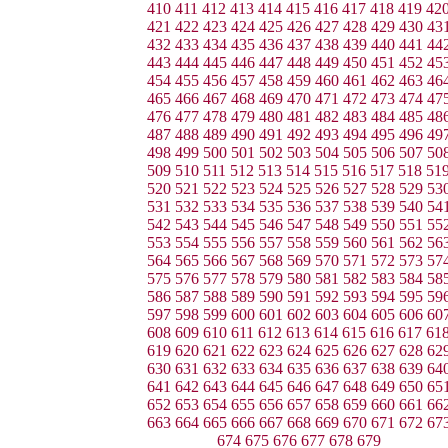
410
411
412
413
414
415
416
417
418
419
42
421
422
423
424
425
426
427
428
429
430
43
432
433
434
435
436
437
438
439
440
441
44
443
444
445
446
447
448
449
450
451
452
45
454
455
456
457
458
459
460
461
462
463
46
465
466
467
468
469
470
471
472
473
474
47
476
477
478
479
480
481
482
483
484
485
48
487
488
489
490
491
492
493
494
495
496
49
498
499
500
501
502
503
504
505
506
507
50
509
510
511
512
513
514
515
516
517
518
51
520
521
522
523
524
525
526
527
528
529
53
531
532
533
534
535
536
537
538
539
540
54
542
543
544
545
546
547
548
549
550
551
55
553
554
555
556
557
558
559
560
561
562
56
564
565
566
567
568
569
570
571
572
573
57
575
576
577
578
579
580
581
582
583
584
58
586
587
588
589
590
591
592
593
594
595
59
597
598
599
600
601
602
603
604
605
606
60
608
609
610
611
612
613
614
615
616
617
61
619
620
621
622
623
624
625
626
627
628
62
630
631
632
633
634
635
636
637
638
639
64
641
642
643
644
645
646
647
648
649
650
65
652
653
654
655
656
657
658
659
660
661
66
663
664
665
666
667
668
669
670
671
672
67
674
675
676
677
678
679