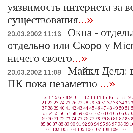
уязвимость интернета за в
...»
существования
|
Окна - отдель
20.03.2002 11:16
отдельно или Скоро у Micr
...»
ничего своего
|
Майкл Делл: 
20.03.2002 11:08
...»
ПК пока незаметно
1
2
3
4
5
6
7
8
9
10
11
12
13
14
15
16
17
18
19
21
22
23
24
25
26
27
28
29
30
31
32
33
34
35
37
38
39
40
41
42
43
44
45
46
47
48
49
50
51
53
54
55
56
57
58
59
60
61
62
63
64
65
66
67
69
70
71
72
73
74
75
76
77
78
79
80
81
82
83
85
86
87
88
89
90
91
92
93
94
95
96
97
98
99
1
101
102
103
104
105
106
107
108
109
110
11