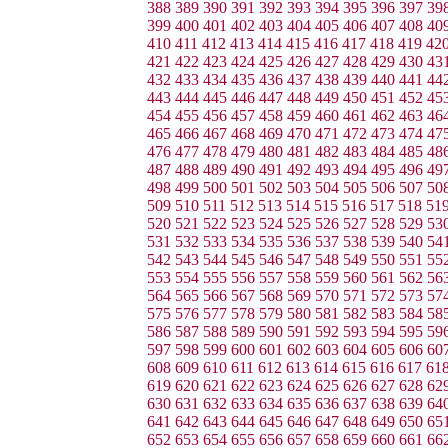
388
389
390
391
392
393
394
395
396
397
39
399
400
401
402
403
404
405
406
407
408
40
410
411
412
413
414
415
416
417
418
419
42
421
422
423
424
425
426
427
428
429
430
43
432
433
434
435
436
437
438
439
440
441
44
443
444
445
446
447
448
449
450
451
452
45
454
455
456
457
458
459
460
461
462
463
46
465
466
467
468
469
470
471
472
473
474
47
476
477
478
479
480
481
482
483
484
485
48
487
488
489
490
491
492
493
494
495
496
49
498
499
500
501
502
503
504
505
506
507
50
509
510
511
512
513
514
515
516
517
518
51
520
521
522
523
524
525
526
527
528
529
53
531
532
533
534
535
536
537
538
539
540
54
542
543
544
545
546
547
548
549
550
551
55
553
554
555
556
557
558
559
560
561
562
56
564
565
566
567
568
569
570
571
572
573
57
575
576
577
578
579
580
581
582
583
584
58
586
587
588
589
590
591
592
593
594
595
59
597
598
599
600
601
602
603
604
605
606
60
608
609
610
611
612
613
614
615
616
617
61
619
620
621
622
623
624
625
626
627
628
62
630
631
632
633
634
635
636
637
638
639
64
641
642
643
644
645
646
647
648
649
650
65
652
653
654
655
656
657
658
659
660
661
66