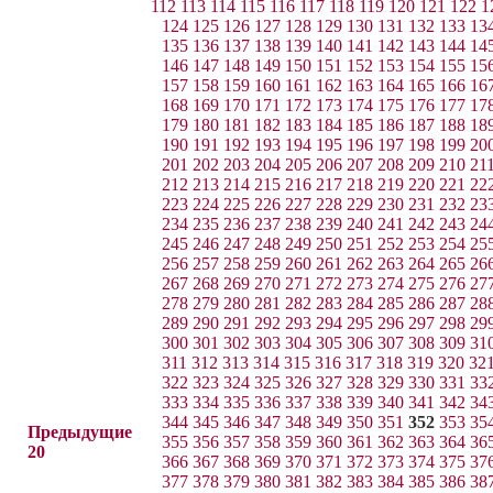
112
113
114
115
116
117
118
119
120
121
122
1
124
125
126
127
128
129
130
131
132
133
13
135
136
137
138
139
140
141
142
143
144
14
146
147
148
149
150
151
152
153
154
155
15
157
158
159
160
161
162
163
164
165
166
16
168
169
170
171
172
173
174
175
176
177
17
179
180
181
182
183
184
185
186
187
188
18
190
191
192
193
194
195
196
197
198
199
20
201
202
203
204
205
206
207
208
209
210
21
212
213
214
215
216
217
218
219
220
221
22
223
224
225
226
227
228
229
230
231
232
23
234
235
236
237
238
239
240
241
242
243
24
245
246
247
248
249
250
251
252
253
254
25
256
257
258
259
260
261
262
263
264
265
26
267
268
269
270
271
272
273
274
275
276
27
278
279
280
281
282
283
284
285
286
287
28
289
290
291
292
293
294
295
296
297
298
29
300
301
302
303
304
305
306
307
308
309
31
311
312
313
314
315
316
317
318
319
320
32
322
323
324
325
326
327
328
329
330
331
33
333
334
335
336
337
338
339
340
341
342
34
344
345
346
347
348
349
350
351
352
353
35
Предыдущие
355
356
357
358
359
360
361
362
363
364
36
20
366
367
368
369
370
371
372
373
374
375
37
377
378
379
380
381
382
383
384
385
386
38