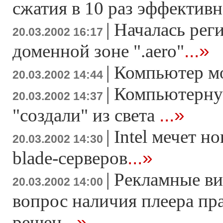
сжатия в 10 раз эффектив
|
Началась рег
20.03.2002 16:17
...»
доменной зоне ".aero"
|
Компьютер мо
20.03.2002 14:44
|
Компьютерну
20.03.2002 14:37
...»
"создали" из света
|
Intel мечет н
20.03.2002 14:30
...»
blade-серверов
|
Рекламные ви
20.03.2002 14:00
вопрос наличия плеера пр
...»
решен