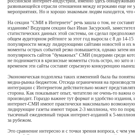
российской интернет-индустрии, именно здесь обнаруживаю
развивающейся отрасли отношения между игроками еще не уст
мероприятиях. Но и хорошо знакомым людям находится, что 
На секции "СМИ в Интернете" речь зашла о том, не соста
изданиям? Ведущим секции был Иван Засурский, заместитель
статистических данных этой системы, он сделал предположе
общем аудиторном рейтинге за этот год выросла с 8 до 14-15
популярности между лидирующими сайтами новостей и их 
моменты острых событий резко повышается, однако затем инт
популярность сайтов "бумажных" СМИ (лидерами среди котор
не поднимается в кризисные моменты столь остро, но зато и
временем эти сайты составят серьезную конкуренцию ныне
Экономическая подоплека таких изменений была бы понятна
медиа-рынка бюджетом. Отсюда ограничения на производство
интеграции с Интернетом действительно может представлять 
сторона. Как показывает опыт, читателю не очень-то важн
производит. Гораздо важнее тут формат и удобство издания,
интернет-СМИ имеют практически максимально возможную 
лидирующие газеты имеют тираж 2-3 миллиона, что по поря
тысячный ежедневный тираж интернет-изданий к 5-миллионно
за рубежом.
Это сравнение интересно и с точки зрения вопроса, с чем у