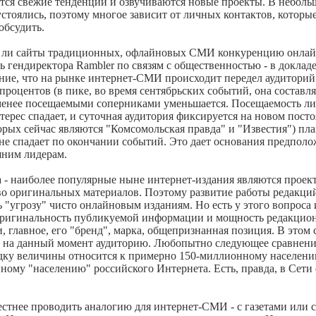
тся свежие тенденции и озвучиваются новые проекты. В неболь
оялись, поэтому многое зависит от личных контактов, которые 
обсудить.
вят ли сайты традиционных, офлайновых СМИ конкуренцию онла
 гендиректора Rambler по связям с общественностью - в докладе
ние, что на рынке интернет-СМИ происходит передел аудиторий.
 процентов (в пике, во время сентябрьских событий, она составл
менее посещаемыми соперниками уменьшается. Посещаемость 
ерес спадает, и суточная аудитория фиксируется на новом пост
ых сейчас являются "Комсомольская правда" и "Известия") плав
 не спадает по окончании событий. Это дает основания предполож
шним лидерам.
 - наиболее популярные ныне интернет-издания являются проек
 оригинальных материалов. Поэтому развитие работы редакций,
"угрозу" чисто онлайновым изданиям. Но есть у этого вопроса 
а оригинальность публикуемой информации и мощность редакцио
 и, главное, его "бренд", марка, общепризнанная позиция. В эт
на данный момент аудиторию. Любопытно следующее сравнение
дку величины относится к примерно 150-миллионному населению
му "населению" российского Интернета. Есть, правда, в Сети 
местнее проводить аналогию для интернет-СМИ - с газетами или 