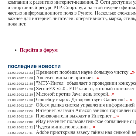
компании к развитию интернет-вещания. В Сети доступны уже
и спортивный ресурс РТР-Спорт.ру, а на этой неделе официал
частью информационного поля в Рунете. Насколько сложным о
важнее для интернет-читателей: оперативность, марка, стиль
пока нет.
Перейти в форум
последние новости
|
Президент пообещал науке большую чистку
...»
21.03.2002 13:23
|
Andersen вины не признает
...»
21.03.2002 13:08
|
"МТУ-Интел" объявляет о проведении конкурса
21.03.2002 12:38
|
SecureFX v2.0 - FTP клиент, который позволяе
21.03.2002 12:20
|
Microsoft против Java: день второй
...»
21.03.2002 12:19
|
Gameboy вырос. Да здравствует Gameman!
...»
21.03.2002 12:08
|
Объем рынка систем управления информацией 
21.03.2002 11:27
|
Интернет-магазин Amazon занялся торговлей 
21.03.2002 11:23
|
Производители выходят в Интернет
...»
21.03.2002 11:16
|
eBay изменяет пользовательское соглашение с 
21.03.2002 11:00
|
Чудеса миниатюризации
...»
21.03.2002 10:31
|
Adobe приоткрыла завесу тайны над седьмой ве
21.03.2002 10:11