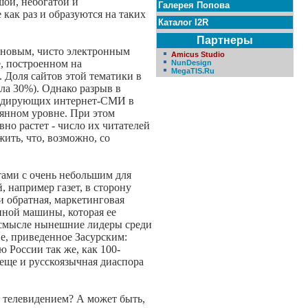
шой, небогатой и
Галерея Попова
как раз и образуются на таких
Каталог I2R
Партнеры
йновым, чисто электронным
Amicus Studio
, построенном на
NunDesign
MegaTIS.Ru
 Доля сайтов этой тематики в
яла 30%). Однако разрыв в
лидирующих интернет-СМИ в
оянном уровне. При этом
но растет - число их читателей
ить, что, возможно, со
тами с очень небольшим для
 например газет, в сторону
и обратная, маркетинговая
нной машины, которая ее
ом смысле нынешние лидеры среди
, приведенное Засурским:
 России так же, как 100-
еще и русскоязычная диаспора
с телевидением? А может быть,