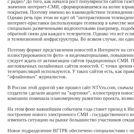
с радио? До того, как начался рост популярности сайтов га
значении интернет-СМИ, сформировавшемся на волне взрывно
покрытия. Поэтому именно во взаимодействии телевидения 
Однако речь при этом не идет об "интерактивном телевидени
интернет-приставки (использующие телевизор в качестве м
специально размеченными видеопотоками (например, подобн
обратной связи для каждого телезрителя. Однако это всё ес
и телевизионной инфраструктуры. Во всяком случае, ни один
Поэтому формат представления новостей в Интернете на сег
иллюстрированности фото- и видеоматериалами, повышении ав
следует ждать от активизации сайтов традиционных СМИ. П
англоязычных онлайновых сайтов новостей. С точки зрения 
телетрансляций используются. У таких сайтов есть, как прав
"офлайновых" журналистов.
В России этой дорогой уже прошел сайт NTVru.com, сначала
создатели сделали акцент на "картинке", иллюстрируя новос
компании помешала планомерному развитию проекта, возмож
На этом фоне важнейшим событием года станет приход в Инт
построение нового электронного СМИ - государственного ин
изменить ситуацию на рынке большинство участников секц
Новое подразделение ВГТРК обеспечено специалистами с о