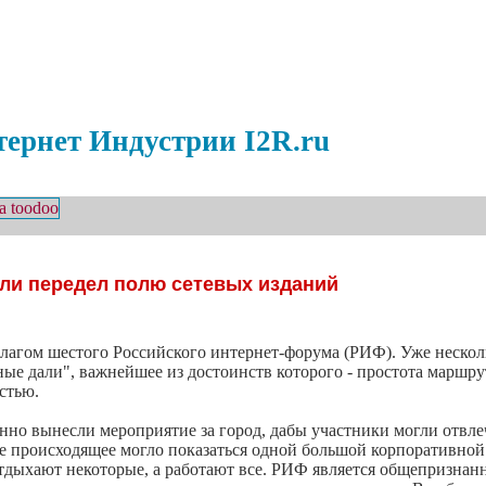
ернет Индустрии I2R.ru
 ли передел полю сетевых изданий
лагом шестого Российского интернет-форума (РИФ). Уже нескол
ые дали", важнейшее из достоинств которого - простота маршрут
астью.
нно вынесли мероприятие за город, дабы участники могли отвлеч
 происходящее могло показаться одной большой корпоративной п
отдыхают некоторые, а работают все. РИФ является общепризна