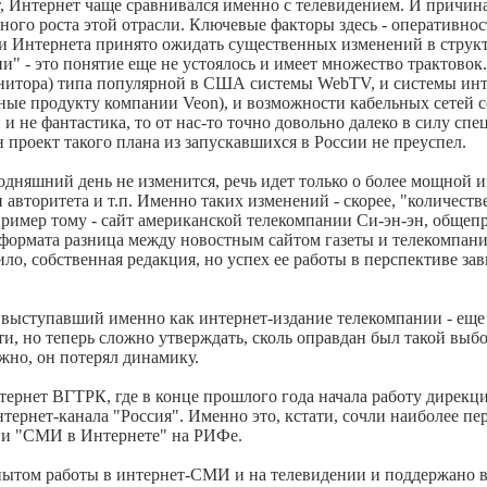
зет, Интернет чаще сравнивался именно с телевидением. И причин
го роста этой отрасли. Ключевые факторы здесь - оперативнос
и Интернета принято ожидать существенных изменений в структ
и" - это понятие еще не устоялось и имеет множество трактово
онитора) типа популярной в США системы WebTV, и системы инт
ые продукту компании Veon), и возможности кабельных сетей с
ли и не фантастика, то от нас-то точно довольно далеко в силу 
 проект такого плана из запускавшихся в России не преуспел.
одняшний день не изменится, речь идет только о более мощной
торитета и т.п. Именно таких изменений - скорее, "количестве
ример тому - сайт американской телекомпании Си-эн-эн, общеп
формата разница между новостным сайтом газеты и телекомпании
ило, собственная редакция, но успех ее работы в перспективе за
 выступавший именно как интернет-издание телекомпании - еще
ти, но теперь сложно утверждать, сколь оправдан был такой выбо
но, он потерял динамику.
ернет ВГТРК, где в конце прошлого года начала работу дирекция
тернет-канала "Россия". Именно это, кстати, сочли наиболее 
ии "СМИ в Интернете" на РИФе.
пытом работы в интернет-СМИ и на телевидении и поддержано 