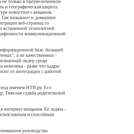
а не только в преувеличенном
ть и географическая широта
уре новостного вещания.
к. Так называют и домашние
еграции веб-страниц со
о встроенной технологией
специфичности коммуникационной
 информационной базе, большей
нных", а не качественных -
ризнанный лидер среди
 невелика - разве что кадры
висит от интеграции с работой
 под именем НТВ.ру. Его
р. Тяжелая судьба родительской
 интернет-вещания. Ее задача -
перспективным и способным
вниманием руководства