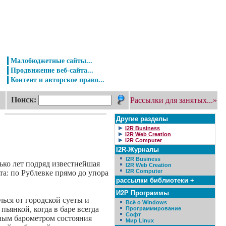
Малобюджетные сайты...
Продвижение веб-сайта...
Контент и авторское право...
Поиск:
Рассылки для занятых...»
Другие разделы
I2R Business
I2R Web Creation
I2R Computer
I2R-Журналы
I2R Business
ько лет подряд известнейшая
I2R Web Creation
I2R Computer
а: по Рублевке прямо до упора
рассылки библиотеки +
И2Р Программы
ься от городской суеты и
Всё о Windows
ьянкой, когда в баре всегда
Программирование
Софт
нным барометром состояния
Мир Linux