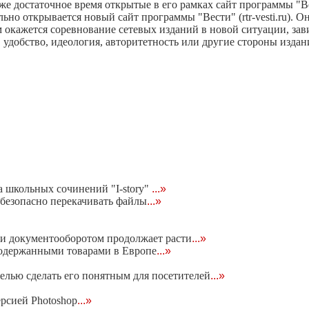
 достаточное время открытые в его рамках сайт программы "Вес
ьно открывается новый сайт программы "Вести" (rtr-vesti.ru). 
кажется соревнование сетевых изданий в новой ситуации, завис
, удобство, идеология, авторитетность или другие стороны издан
 школьных сочинений "I-story"
...»
т безопасно перекачивать файлы
...»
и документооборотом продолжает расти
...»
подержанными товарами в Европе
...»
целью сделать его понятным для посетителей
...»
рсией Photoshop
...»