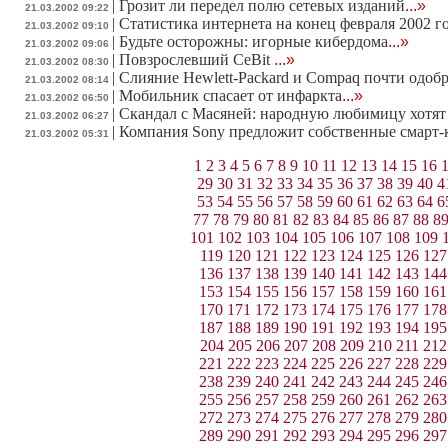
|
Грозит ли передел полю сетевых изданий
...»
21.03.2002 09:22
|
Статистика интернета на конец февраля 2002 г
21.03.2002 09:10
|
Будьте осторожны: игорные кибердома
...»
21.03.2002 09:06
|
Повзрослевший CeBit
...»
21.03.2002 08:30
|
Слияние Hewlett-Packard и Compaq почти одоб
21.03.2002 08:14
|
Мобильник спасает от инфаркта
...»
21.03.2002 06:50
|
Скандал с Масяней: народную любимицу хотят
21.03.2002 06:27
|
Компания Sony предложит собственные смарт-
21.03.2002 05:31
1
2
3
4
5
6
7
8
9
10
11
12
13
14
15
16
29
30
31
32
33
34
35
36
37
38
39
40
4
53
54
55
56
57
58
59
60
61
62
63
64
6
77
78
79
80
81
82
83
84
85
86
87
88
8
101
102
103
104
105
106
107
108
109
119
120
121
122
123
124
125
126
127
136
137
138
139
140
141
142
143
144
153
154
155
156
157
158
159
160
161
170
171
172
173
174
175
176
177
178
187
188
189
190
191
192
193
194
195
204
205
206
207
208
209
210
211
212
221
222
223
224
225
226
227
228
229
238
239
240
241
242
243
244
245
246
255
256
257
258
259
260
261
262
263
272
273
274
275
276
277
278
279
280
289
290
291
292
293
294
295
296
297