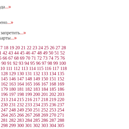
ода
...»
рено
...»
 запретить
...»
карты
...»
17
18
19
20
21
22
23
24
25
26
27
28
1
42
43
44
45
46
47
48
49
50
51
52
5
66
67
68
69
70
71
72
73
74
75
76
9
90
91
92
93
94
95
96
97
98
99
100
110
111
112
113
114
115
116
117
118
128
129
130
131
132
133
134
135
145
146
147
148
149
150
151
152
162
163
164
165
166
167
168
169
179
180
181
182
183
184
185
186
196
197
198
199
200
201
202
203
213
214
215
216
217
218
219
220
230
231
232
233
234
235
236
237
247
248
249
250
251
252
253
254
264
265
266
267
268
269
270
271
281
282
283
284
285
286
287
288
298
299
300
301
302
303
304
305