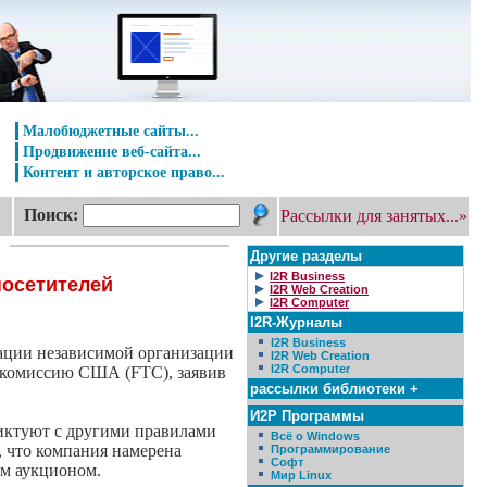
Малобюджетные сайты...
Продвижение веб-сайта...
Контент и авторское право...
Поиск:
Рассылки для занятых...»
Другие разделы
I2R Business
посетителей
I2R Web Creation
I2R Computer
I2R-Журналы
I2R Business
дации независимой организации
I2R Web Creation
I2R Computer
ю комиссию США (FTC), заявив
рассылки библиотеки +
И2Р Программы
ликтуют с другими правилами
Всё о Windows
, что компания намерена
Программирование
Софт
ым аукционом.
Мир Linux