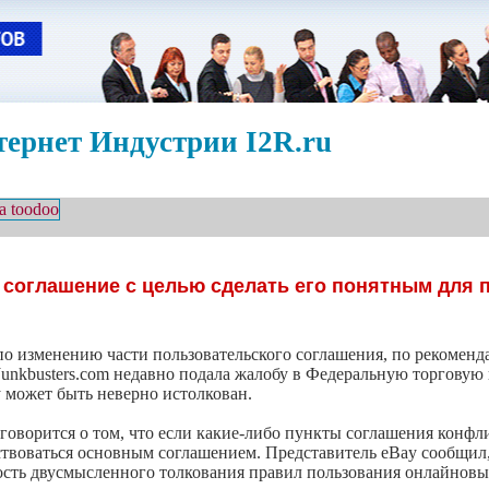
ернет Индустрии I2R.ru
 соглашение с целью сделать его понятным для 
по изменению части пользовательского соглашения, по рекомен
Junkbusters.com недавно подала жалобу в Федеральную торгову
 может быть неверно истолкован.
й говорится о том, что если какие-либо пункты соглашения конф
ствоваться основным соглашением. Представитель eBay сообщил
ность двусмысленного толкования правил пользования онлайнов