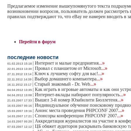
Предлагаемое изменение вышеупомянутого текста подразуме
возникновении вопросов, пользователь должен рассмотреть 
правилах подтверждают то, что eBay не намерен вводить в з
Перейти в форум
последние новости
|
Интернет и малые предприятия
...»
01.02.2013 15:18
|
Провал с планшетом от Microsoft
...»
22.01.2013 13:30
|
Ключ к лучшему софту для вас!
...»
27.11.2012 13:14
|
Выбор домашнего компьютера
...»
22.11.2012 14:39
|
Старый знакомый - Dr. Web
...»
16.11.2012 15:17
|
Как играть в игровые автоматы и как они устр
04.04.2012 13:35
|
Интернет-вклады набирают популярность
...»
04.04.2012 13:08
|
Вышел 3-й номер Юзабилити Бюллетеня
...»
21.03.2007 17:33
|
Индивидуальное обучение поисковому продв
16.03.2007 00:16
|
Анонс места проведения PHPCONF 2007
...»
15.03.2007 19:16
|
Спонсоры конференции PHPCONF 2007
...»
14.03.2007 17:21
|
Аккредитация журналистов на участие в конф
14.03.2007 00:29
|
ЦБ обяжет аудиторов раскрывать банковскую 
07.03.2007 12:12