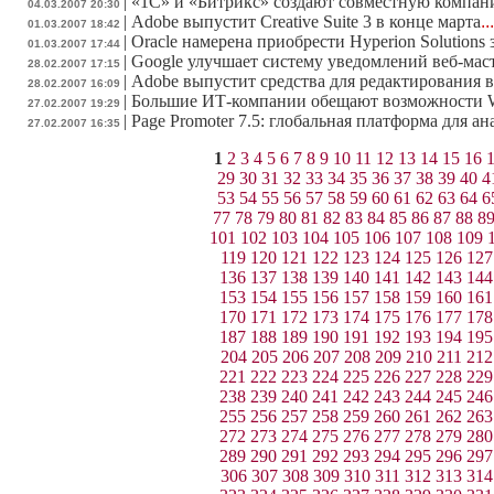
|
«1С» и «Битрикс» создают совместную компа
04.03.2007 20:30
|
Adobe выпустит Creative Suite 3 в конце марта
..
01.03.2007 18:42
|
Oracle намерена приобрести Hyperion Solutions 
01.03.2007 17:44
|
Google улучшает систему уведомлений веб-мас
28.02.2007 17:15
|
Adobe выпустит средства для редактирования в
28.02.2007 16:09
|
Большие ИТ-компании обещают возможности W
27.02.2007 19:29
|
Page Promoter 7.5: глобальная платформа для а
27.02.2007 16:35
1
2
3
4
5
6
7
8
9
10
11
12
13
14
15
16
29
30
31
32
33
34
35
36
37
38
39
40
4
53
54
55
56
57
58
59
60
61
62
63
64
6
77
78
79
80
81
82
83
84
85
86
87
88
8
101
102
103
104
105
106
107
108
109
119
120
121
122
123
124
125
126
127
136
137
138
139
140
141
142
143
144
153
154
155
156
157
158
159
160
161
170
171
172
173
174
175
176
177
178
187
188
189
190
191
192
193
194
195
204
205
206
207
208
209
210
211
212
221
222
223
224
225
226
227
228
229
238
239
240
241
242
243
244
245
246
255
256
257
258
259
260
261
262
263
272
273
274
275
276
277
278
279
280
289
290
291
292
293
294
295
296
297
306
307
308
309
310
311
312
313
314