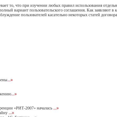
вает то, что при изучении любых правил использования отдельн
полный вариант пользовательского соглашения. Как заявляют в 
аблуждение пользователей касательно некоторых статей договора
оены
...»
ижению
...»
еренции «РИТ-2007» началась
...»
тайну
...»