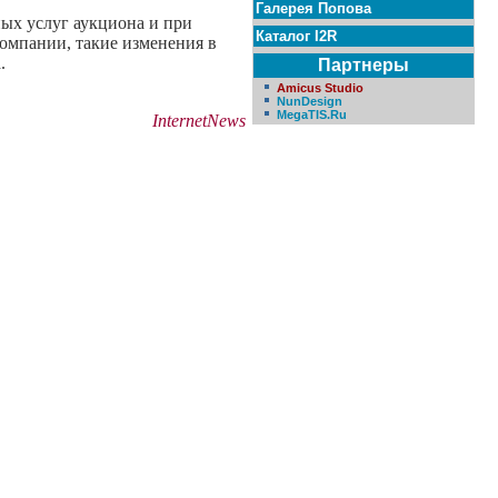
Галерея Попова
ых услуг аукциона и при
Каталог I2R
компании, такие изменения в
.
Партнеры
Amicus Studio
NunDesign
MegaTIS.Ru
InternetNews