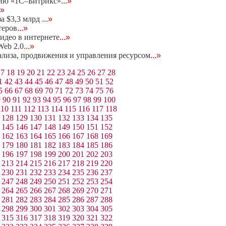
нию «1С–Битрикс»
...»
.»
за $3,3 млрд
...»
теров
...»
идео в интернете
...»
eb 2.0
...»
нализа, продвижения и управления ресурсом
...»
17
18
19
20
21
22
23
24
25
26
27
28
1
42
43
44
45
46
47
48
49
50
51
52
5
66
67
68
69
70
71
72
73
74
75
76
9
90
91
92
93
94
95
96
97
98
99
100
110
111
112
113
114
115
116
117
118
128
129
130
131
132
133
134
135
145
146
147
148
149
150
151
152
162
163
164
165
166
167
168
169
179
180
181
182
183
184
185
186
196
197
198
199
200
201
202
203
213
214
215
216
217
218
219
220
230
231
232
233
234
235
236
237
247
248
249
250
251
252
253
254
264
265
266
267
268
269
270
271
281
282
283
284
285
286
287
288
298
299
300
301
302
303
304
305
315
316
317
318
319
320
321
322