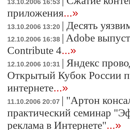
|
Сжатие конте
13.10.2006 16:53
...»
приложения
|
Десять уязви
13.10.2006 13:20
|
Adobe выпуст
12.10.2006 16:38
...»
Contribute 4
|
Яндекс прово
12.10.2006 10:31
Открытый Кубок Росcии п
...»
интернете
|
"Артон конса
11.10.2006 20:07
практический семинар "Э
...»
реклама в Интернете"