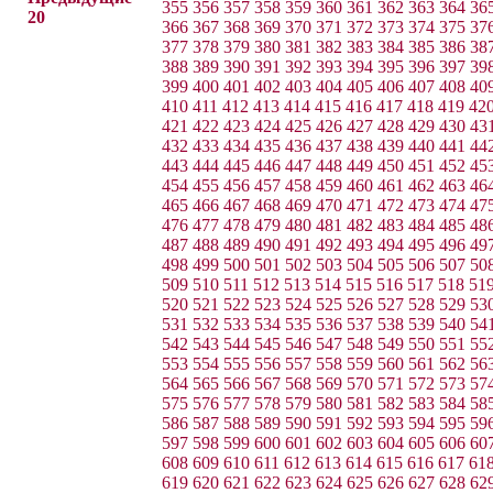
355
356
357
358
359
360
361
362
363
364
36
20
366
367
368
369
370
371
372
373
374
375
37
377
378
379
380
381
382
383
384
385
386
38
388
389
390
391
392
393
394
395
396
397
39
399
400
401
402
403
404
405
406
407
408
40
410
411
412
413
414
415
416
417
418
419
42
421
422
423
424
425
426
427
428
429
430
43
432
433
434
435
436
437
438
439
440
441
44
443
444
445
446
447
448
449
450
451
452
45
454
455
456
457
458
459
460
461
462
463
46
465
466
467
468
469
470
471
472
473
474
47
476
477
478
479
480
481
482
483
484
485
48
487
488
489
490
491
492
493
494
495
496
49
498
499
500
501
502
503
504
505
506
507
50
509
510
511
512
513
514
515
516
517
518
51
520
521
522
523
524
525
526
527
528
529
53
531
532
533
534
535
536
537
538
539
540
54
542
543
544
545
546
547
548
549
550
551
55
553
554
555
556
557
558
559
560
561
562
56
564
565
566
567
568
569
570
571
572
573
57
575
576
577
578
579
580
581
582
583
584
58
586
587
588
589
590
591
592
593
594
595
59
597
598
599
600
601
602
603
604
605
606
60
608
609
610
611
612
613
614
615
616
617
61
619
620
621
622
623
624
625
626
627
628
62