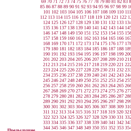
69
70
71
72
73
74
75
76
77
78
79
80
81
82
83
85
86
87
88
89
90
91
92
93
94
95
96
97
98
99
1
101
102
103
104
105
106
107
108
109
110
11
112
113
114
115
116
117
118
119
120
121
122
1
124
125
126
127
128
129
130
131
132
133
13
135
136
137
138
139
140
141
142
143
144
14
146
147
148
149
150
151
152
153
154
155
15
157
158
159
160
161
162
163
164
165
166
16
168
169
170
171
172
173
174
175
176
177
17
179
180
181
182
183
184
185
186
187
188
18
190
191
192
193
194
195
196
197
198
199
20
201
202
203
204
205
206
207
208
209
210
21
212
213
214
215
216
217
218
219
220
221
22
223
224
225
226
227
228
229
230
231
232
23
234
235
236
237
238
239
240
241
242
243
24
245
246
247
248
249
250
251
252
253
254
25
256
257
258
259
260
261
262
263
264
265
26
267
268
269
270
271
272
273
274
275
276
27
278
279
280
281
282
283
284
285
286
287
28
289
290
291
292
293
294
295
296
297
298
29
300
301
302
303
304
305
306
307
308
309
31
311
312
313
314
315
316
317
318
319
320
32
322
323
324
325
326
327
328
329
330
331
33
333
334
335
336
337
338
339
340
341
342
34
344
345
346
347
348
349
350
351
352
353
35
Предыдущие