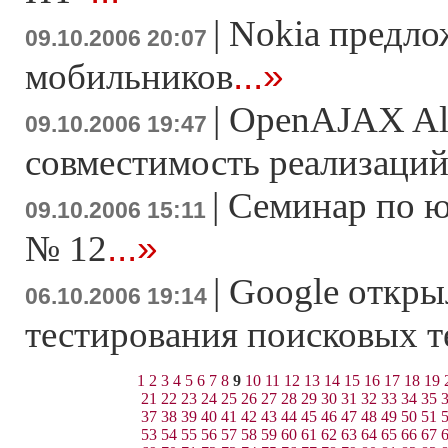
|
Nokia предло
09.10.2006 20:07
...»
мобильников
|
OpenAJAX All
09.10.2006 19:47
совместимость реализаци
|
Семинар по 
09.10.2006 15:11
...»
№ 12
|
Google откры
06.10.2006 19:14
тестирования поисковых 
1
2
3
4
5
6
7
8
9
10
11
12
13
14
15
16
17
18
19
21
22
23
24
25
26
27
28
29
30
31
32
33
34
35
37
38
39
40
41
42
43
44
45
46
47
48
49
50
51
53
54
55
56
57
58
59
60
61
62
63
64
65
66
67