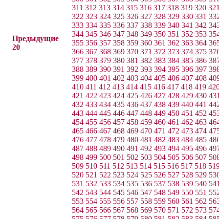
311
312
313
314
315
316
317
318
319
320
32
322
323
324
325
326
327
328
329
330
331
33
333
334
335
336
337
338
339
340
341
342
34
344
345
346
347
348
349
350
351
352
353
35
Предыдущие
355
356
357
358
359
360
361
362
363
364
36
20
366
367
368
369
370
371
372
373
374
375
37
377
378
379
380
381
382
383
384
385
386
38
388
389
390
391
392
393
394
395
396
397
39
399
400
401
402
403
404
405
406
407
408
40
410
411
412
413
414
415
416
417
418
419
42
421
422
423
424
425
426
427
428
429
430
43
432
433
434
435
436
437
438
439
440
441
44
443
444
445
446
447
448
449
450
451
452
45
454
455
456
457
458
459
460
461
462
463
46
465
466
467
468
469
470
471
472
473
474
47
476
477
478
479
480
481
482
483
484
485
48
487
488
489
490
491
492
493
494
495
496
49
498
499
500
501
502
503
504
505
506
507
50
509
510
511
512
513
514
515
516
517
518
51
520
521
522
523
524
525
526
527
528
529
53
531
532
533
534
535
536
537
538
539
540
54
542
543
544
545
546
547
548
549
550
551
55
553
554
555
556
557
558
559
560
561
562
56
564
565
566
567
568
569
570
571
572
573
57
575
576
577
578
579
580
581
582
583
584
58