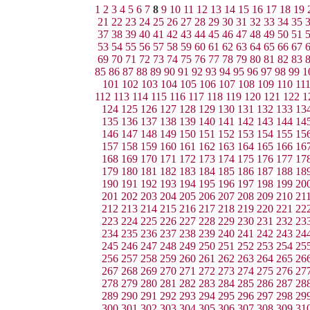
1
2
3
4
5
6
7
8
9
10
11
12
13
14
15
16
17
18
19
21
22
23
24
25
26
27
28
29
30
31
32
33
34
35
37
38
39
40
41
42
43
44
45
46
47
48
49
50
51
53
54
55
56
57
58
59
60
61
62
63
64
65
66
67
69
70
71
72
73
74
75
76
77
78
79
80
81
82
83
85
86
87
88
89
90
91
92
93
94
95
96
97
98
99
1
101
102
103
104
105
106
107
108
109
110
11
112
113
114
115
116
117
118
119
120
121
122
1
124
125
126
127
128
129
130
131
132
133
13
135
136
137
138
139
140
141
142
143
144
14
146
147
148
149
150
151
152
153
154
155
15
157
158
159
160
161
162
163
164
165
166
16
168
169
170
171
172
173
174
175
176
177
17
179
180
181
182
183
184
185
186
187
188
18
190
191
192
193
194
195
196
197
198
199
20
201
202
203
204
205
206
207
208
209
210
21
212
213
214
215
216
217
218
219
220
221
22
223
224
225
226
227
228
229
230
231
232
23
234
235
236
237
238
239
240
241
242
243
24
245
246
247
248
249
250
251
252
253
254
25
256
257
258
259
260
261
262
263
264
265
26
267
268
269
270
271
272
273
274
275
276
27
278
279
280
281
282
283
284
285
286
287
28
289
290
291
292
293
294
295
296
297
298
29
300
301
302
303
304
305
306
307
308
309
31