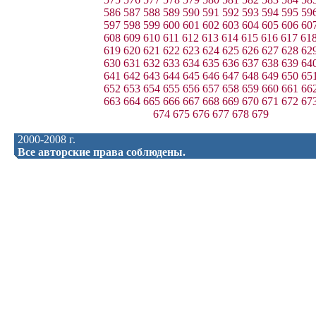
586
587
588
589
590
591
592
593
594
595
59
597
598
599
600
601
602
603
604
605
606
60
608
609
610
611
612
613
614
615
616
617
61
619
620
621
622
623
624
625
626
627
628
62
630
631
632
633
634
635
636
637
638
639
64
641
642
643
644
645
646
647
648
649
650
65
652
653
654
655
656
657
658
659
660
661
66
663
664
665
666
667
668
669
670
671
672
67
674
675
676
677
678
679
2000-2008 г.
Все авторские права соблюдены.