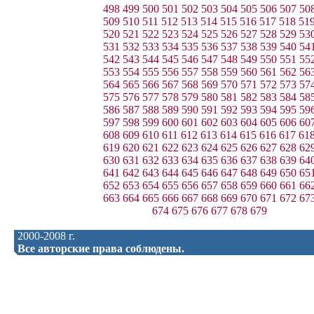
498
499
500
501
502
503
504
505
506
507
50
509
510
511
512
513
514
515
516
517
518
51
520
521
522
523
524
525
526
527
528
529
53
531
532
533
534
535
536
537
538
539
540
54
542
543
544
545
546
547
548
549
550
551
55
553
554
555
556
557
558
559
560
561
562
56
564
565
566
567
568
569
570
571
572
573
57
575
576
577
578
579
580
581
582
583
584
58
586
587
588
589
590
591
592
593
594
595
59
597
598
599
600
601
602
603
604
605
606
60
608
609
610
611
612
613
614
615
616
617
61
619
620
621
622
623
624
625
626
627
628
62
630
631
632
633
634
635
636
637
638
639
64
641
642
643
644
645
646
647
648
649
650
65
652
653
654
655
656
657
658
659
660
661
66
663
664
665
666
667
668
669
670
671
672
67
674
675
676
677
678
679
2000-2008 г.
Все авторские права соблюдены.