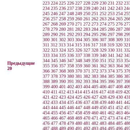
223
224
225
226
227
228
229
230
231
232
23
234
235
236
237
238
239
240
241
242
243
24
245
246
247
248
249
250
251
252
253
254
25
256
257
258
259
260
261
262
263
264
265
26
267
268
269
270
271
272
273
274
275
276
27
278
279
280
281
282
283
284
285
286
287
28
289
290
291
292
293
294
295
296
297
298
29
300
301
302
303
304
305
306
307
308
309
31
311
312
313
314
315
316
317
318
319
320
32
322
323
324
325
326
327
328
329
330
331
33
333
334
335
336
337
338
339
340
341
342
34
344
345
346
347
348
349
350
351
352
353
35
Предыдущие
355
356
357
358
359
360
361
362
363
364
36
20
366
367
368
369
370
371
372
373
374
375
37
377
378
379
380
381
382
383
384
385
386
38
388
389
390
391
392
393
394
395
396
397
39
399
400
401
402
403
404
405
406
407
408
40
410
411
412
413
414
415
416
417
418
419
42
421
422
423
424
425
426
427
428
429
430
43
432
433
434
435
436
437
438
439
440
441
44
443
444
445
446
447
448
449
450
451
452
45
454
455
456
457
458
459
460
461
462
463
46
465
466
467
468
469
470
471
472
473
474
47
476
477
478
479
480
481
482
483
484
485
48
487
488
489
490
491
492
493
494
495
496
49