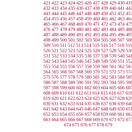
421
422
423
424
425
426
427
428
429
430
43
432
433
434
435
436
437
438
439
440
441
44
443
444
445
446
447
448
449
450
451
452
45
454
455
456
457
458
459
460
461
462
463
46
465
466
467
468
469
470
471
472
473
474
47
476
477
478
479
480
481
482
483
484
485
48
487
488
489
490
491
492
493
494
495
496
49
498
499
500
501
502
503
504
505
506
507
50
509
510
511
512
513
514
515
516
517
518
51
520
521
522
523
524
525
526
527
528
529
53
531
532
533
534
535
536
537
538
539
540
54
542
543
544
545
546
547
548
549
550
551
55
553
554
555
556
557
558
559
560
561
562
56
564
565
566
567
568
569
570
571
572
573
57
575
576
577
578
579
580
581
582
583
584
58
586
587
588
589
590
591
592
593
594
595
59
597
598
599
600
601
602
603
604
605
606
60
608
609
610
611
612
613
614
615
616
617
61
619
620
621
622
623
624
625
626
627
628
62
630
631
632
633
634
635
636
637
638
639
64
641
642
643
644
645
646
647
648
649
650
65
652
653
654
655
656
657
658
659
660
661
66
663
664
665
666
667
668
669
670
671
672
67
674
675
676
677
678
679