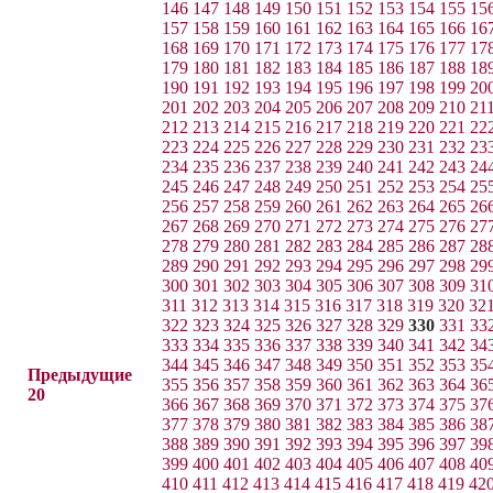
146
147
148
149
150
151
152
153
154
155
15
157
158
159
160
161
162
163
164
165
166
16
168
169
170
171
172
173
174
175
176
177
17
179
180
181
182
183
184
185
186
187
188
18
190
191
192
193
194
195
196
197
198
199
20
201
202
203
204
205
206
207
208
209
210
21
212
213
214
215
216
217
218
219
220
221
22
223
224
225
226
227
228
229
230
231
232
23
234
235
236
237
238
239
240
241
242
243
24
245
246
247
248
249
250
251
252
253
254
25
256
257
258
259
260
261
262
263
264
265
26
267
268
269
270
271
272
273
274
275
276
27
278
279
280
281
282
283
284
285
286
287
28
289
290
291
292
293
294
295
296
297
298
29
300
301
302
303
304
305
306
307
308
309
31
311
312
313
314
315
316
317
318
319
320
32
322
323
324
325
326
327
328
329
330
331
33
333
334
335
336
337
338
339
340
341
342
34
344
345
346
347
348
349
350
351
352
353
35
Предыдущие
355
356
357
358
359
360
361
362
363
364
36
20
366
367
368
369
370
371
372
373
374
375
37
377
378
379
380
381
382
383
384
385
386
38
388
389
390
391
392
393
394
395
396
397
39
399
400
401
402
403
404
405
406
407
408
40
410
411
412
413
414
415
416
417
418
419
42