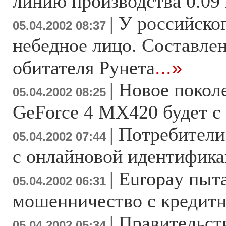
линию производства 0.09
|
У российско
05.04.2002 08:37
небедное лицо. Составле
обитателя Рунета
...»
|
Новое поколе
05.04.2002 08:25
GeForce 4 MX420 будет 
|
Потребители
05.04.2002 07:44
с онлайновой идентифик
|
Europay пыта
05.04.2002 06:31
мошенничество с кредит
|
Правительст
05.04.2002 05:34