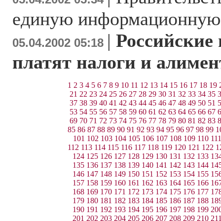
единую информационную
|
Российские
05.04.2002 05:18
платят налоги и алиме
1
2
3
4
5
6
7
8
9
10
11
12
13
14
15
16
17
18
19
21
22
23
24
25
26
27
28
29
30
31
32
33
34
35
37
38
39
40
41
42
43
44
45
46
47
48
49
50
51
53
54
55
56
57
58
59
60
61
62
63
64
65
66
67
69
70
71
72
73
74
75
76
77
78
79
80
81
82
83
85
86
87
88
89
90
91
92
93
94
95
96
97
98
99
1
101
102
103
104
105
106
107
108
109
110
11
112
113
114
115
116
117
118
119
120
121
122
1
124
125
126
127
128
129
130
131
132
133
13
135
136
137
138
139
140
141
142
143
144
14
146
147
148
149
150
151
152
153
154
155
15
157
158
159
160
161
162
163
164
165
166
16
168
169
170
171
172
173
174
175
176
177
17
179
180
181
182
183
184
185
186
187
188
18
190
191
192
193
194
195
196
197
198
199
20
201
202
203
204
205
206
207
208
209
210
21