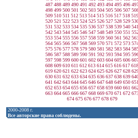
487
488
489
490
491
492
493
494
495
496
49
498
499
500
501
502
503
504
505
506
507
50
509
510
511
512
513
514
515
516
517
518
51
520
521
522
523
524
525
526
527
528
529
53
531
532
533
534
535
536
537
538
539
540
54
542
543
544
545
546
547
548
549
550
551
55
553
554
555
556
557
558
559
560
561
562
56
564
565
566
567
568
569
570
571
572
573
57
575
576
577
578
579
580
581
582
583
584
58
586
587
588
589
590
591
592
593
594
595
59
597
598
599
600
601
602
603
604
605
606
60
608
609
610
611
612
613
614
615
616
617
61
619
620
621
622
623
624
625
626
627
628
62
630
631
632
633
634
635
636
637
638
639
64
641
642
643
644
645
646
647
648
649
650
65
652
653
654
655
656
657
658
659
660
661
66
663
664
665
666
667
668
669
670
671
672
67
674
675
676
677
678
679
2000-2008 г.
Все авторские права соблюдены.