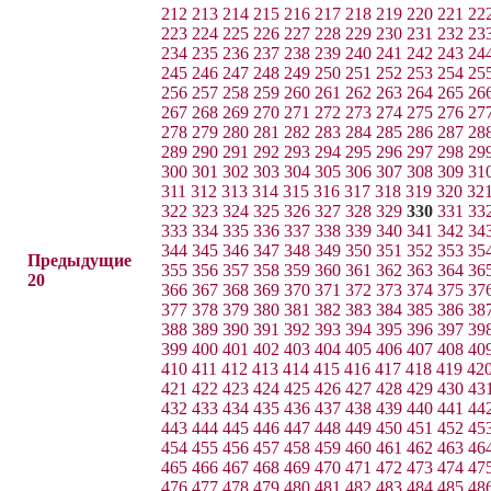
212
213
214
215
216
217
218
219
220
221
22
223
224
225
226
227
228
229
230
231
232
23
234
235
236
237
238
239
240
241
242
243
24
245
246
247
248
249
250
251
252
253
254
25
256
257
258
259
260
261
262
263
264
265
26
267
268
269
270
271
272
273
274
275
276
27
278
279
280
281
282
283
284
285
286
287
28
289
290
291
292
293
294
295
296
297
298
29
300
301
302
303
304
305
306
307
308
309
31
311
312
313
314
315
316
317
318
319
320
32
322
323
324
325
326
327
328
329
330
331
33
333
334
335
336
337
338
339
340
341
342
34
344
345
346
347
348
349
350
351
352
353
35
Предыдущие
355
356
357
358
359
360
361
362
363
364
36
20
366
367
368
369
370
371
372
373
374
375
37
377
378
379
380
381
382
383
384
385
386
38
388
389
390
391
392
393
394
395
396
397
39
399
400
401
402
403
404
405
406
407
408
40
410
411
412
413
414
415
416
417
418
419
42
421
422
423
424
425
426
427
428
429
430
43
432
433
434
435
436
437
438
439
440
441
44
443
444
445
446
447
448
449
450
451
452
45
454
455
456
457
458
459
460
461
462
463
46
465
466
467
468
469
470
471
472
473
474
47
476
477
478
479
480
481
482
483
484
485
48