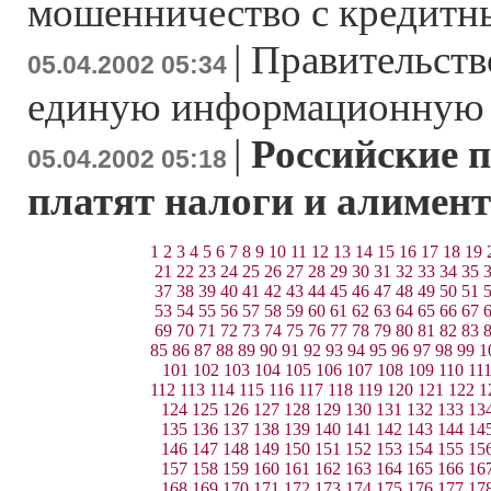
мошенничество с кредитн
|
Правительств
05.04.2002 05:34
единую информационную 
|
Российские 
05.04.2002 05:18
платят налоги и алимен
1
2
3
4
5
6
7
8
9
10
11
12
13
14
15
16
17
18
19
21
22
23
24
25
26
27
28
29
30
31
32
33
34
35
37
38
39
40
41
42
43
44
45
46
47
48
49
50
51
53
54
55
56
57
58
59
60
61
62
63
64
65
66
67
69
70
71
72
73
74
75
76
77
78
79
80
81
82
83
85
86
87
88
89
90
91
92
93
94
95
96
97
98
99
1
101
102
103
104
105
106
107
108
109
110
11
112
113
114
115
116
117
118
119
120
121
122
1
124
125
126
127
128
129
130
131
132
133
13
135
136
137
138
139
140
141
142
143
144
14
146
147
148
149
150
151
152
153
154
155
15
157
158
159
160
161
162
163
164
165
166
16
168
169
170
171
172
173
174
175
176
177
17