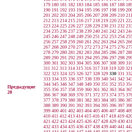
179
180
181
182
183
184
185
186
187
188
18
190
191
192
193
194
195
196
197
198
199
20
201
202
203
204
205
206
207
208
209
210
21
212
213
214
215
216
217
218
219
220
221
22
223
224
225
226
227
228
229
230
231
232
23
234
235
236
237
238
239
240
241
242
243
24
245
246
247
248
249
250
251
252
253
254
25
256
257
258
259
260
261
262
263
264
265
26
267
268
269
270
271
272
273
274
275
276
27
278
279
280
281
282
283
284
285
286
287
28
289
290
291
292
293
294
295
296
297
298
29
300
301
302
303
304
305
306
307
308
309
31
311
312
313
314
315
316
317
318
319
320
32
322
323
324
325
326
327
328
329
330
331
33
333
334
335
336
337
338
339
340
341
342
34
344
345
346
347
348
349
350
351
352
353
35
Предыдущие
355
356
357
358
359
360
361
362
363
364
36
20
366
367
368
369
370
371
372
373
374
375
37
377
378
379
380
381
382
383
384
385
386
38
388
389
390
391
392
393
394
395
396
397
39
399
400
401
402
403
404
405
406
407
408
40
410
411
412
413
414
415
416
417
418
419
42
421
422
423
424
425
426
427
428
429
430
43
432
433
434
435
436
437
438
439
440
441
44
443
444
445
446
447
448
449
450
451
452
45