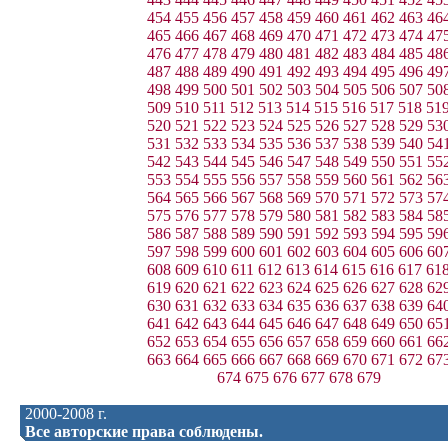
454
455
456
457
458
459
460
461
462
463
46
465
466
467
468
469
470
471
472
473
474
47
476
477
478
479
480
481
482
483
484
485
48
487
488
489
490
491
492
493
494
495
496
49
498
499
500
501
502
503
504
505
506
507
50
509
510
511
512
513
514
515
516
517
518
51
520
521
522
523
524
525
526
527
528
529
53
531
532
533
534
535
536
537
538
539
540
54
542
543
544
545
546
547
548
549
550
551
55
553
554
555
556
557
558
559
560
561
562
56
564
565
566
567
568
569
570
571
572
573
57
575
576
577
578
579
580
581
582
583
584
58
586
587
588
589
590
591
592
593
594
595
59
597
598
599
600
601
602
603
604
605
606
60
608
609
610
611
612
613
614
615
616
617
61
619
620
621
622
623
624
625
626
627
628
62
630
631
632
633
634
635
636
637
638
639
64
641
642
643
644
645
646
647
648
649
650
65
652
653
654
655
656
657
658
659
660
661
66
663
664
665
666
667
668
669
670
671
672
67
674
675
676
677
678
679
2000-2008 г.
Все авторские права соблюдены.