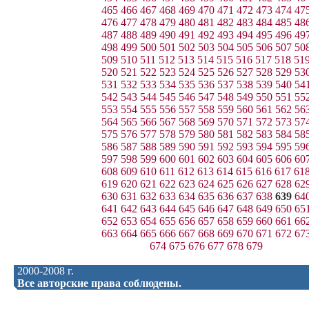
465
466
467
468
469
470
471
472
473
474
47
476
477
478
479
480
481
482
483
484
485
48
487
488
489
490
491
492
493
494
495
496
49
498
499
500
501
502
503
504
505
506
507
50
509
510
511
512
513
514
515
516
517
518
51
520
521
522
523
524
525
526
527
528
529
53
531
532
533
534
535
536
537
538
539
540
54
542
543
544
545
546
547
548
549
550
551
55
553
554
555
556
557
558
559
560
561
562
56
564
565
566
567
568
569
570
571
572
573
57
575
576
577
578
579
580
581
582
583
584
58
586
587
588
589
590
591
592
593
594
595
59
597
598
599
600
601
602
603
604
605
606
60
608
609
610
611
612
613
614
615
616
617
61
619
620
621
622
623
624
625
626
627
628
62
630
631
632
633
634
635
636
637
638
639
64
641
642
643
644
645
646
647
648
649
650
65
652
653
654
655
656
657
658
659
660
661
66
663
664
665
666
667
668
669
670
671
672
67
674
675
676
677
678
679
2000-2008 г.
Все авторские права соблюдены.