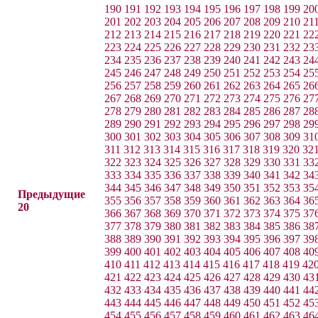
190
191
192
193
194
195
196
197
198
199
20
201
202
203
204
205
206
207
208
209
210
21
212
213
214
215
216
217
218
219
220
221
22
223
224
225
226
227
228
229
230
231
232
23
234
235
236
237
238
239
240
241
242
243
24
245
246
247
248
249
250
251
252
253
254
25
256
257
258
259
260
261
262
263
264
265
26
267
268
269
270
271
272
273
274
275
276
27
278
279
280
281
282
283
284
285
286
287
28
289
290
291
292
293
294
295
296
297
298
29
300
301
302
303
304
305
306
307
308
309
31
311
312
313
314
315
316
317
318
319
320
32
322
323
324
325
326
327
328
329
330
331
33
333
334
335
336
337
338
339
340
341
342
34
344
345
346
347
348
349
350
351
352
353
35
Предыдущие
355
356
357
358
359
360
361
362
363
364
36
20
366
367
368
369
370
371
372
373
374
375
37
377
378
379
380
381
382
383
384
385
386
38
388
389
390
391
392
393
394
395
396
397
39
399
400
401
402
403
404
405
406
407
408
40
410
411
412
413
414
415
416
417
418
419
42
421
422
423
424
425
426
427
428
429
430
43
432
433
434
435
436
437
438
439
440
441
44
443
444
445
446
447
448
449
450
451
452
45
454
455
456
457
458
459
460
461
462
463
46