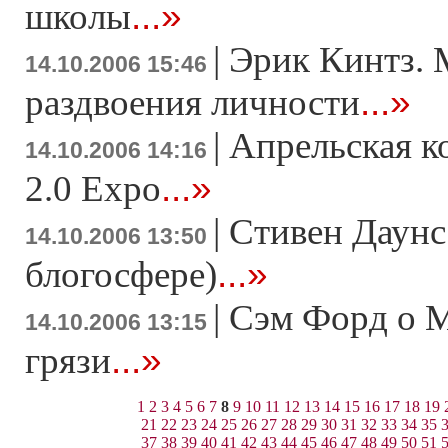
...»
школы
|
Эрик Кинтз. 
14.10.2006 15:46
...»
раздвоения личности
|
Апрельская 
14.10.2006 14:16
...»
2.0 Expo
|
Стивен Даунс
14.10.2006 13:50
...»
блогосфере)
|
Сэм Форд о M
14.10.2006 13:15
...»
грязи
1
2
3
4
5
6
7
8
9
10
11
12
13
14
15
16
17
18
19
21
22
23
24
25
26
27
28
29
30
31
32
33
34
35
37
38
39
40
41
42
43
44
45
46
47
48
49
50
51