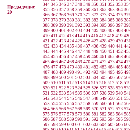
344
345
346
347
348
349
350
351
352
353
35
Предыдущие
355
356
357
358
359
360
361
362
363
364
36
20
366
367
368
369
370
371
372
373
374
375
37
377
378
379
380
381
382
383
384
385
386
38
388
389
390
391
392
393
394
395
396
397
39
399
400
401
402
403
404
405
406
407
408
40
410
411
412
413
414
415
416
417
418
419
42
421
422
423
424
425
426
427
428
429
430
43
432
433
434
435
436
437
438
439
440
441
44
443
444
445
446
447
448
449
450
451
452
45
454
455
456
457
458
459
460
461
462
463
46
465
466
467
468
469
470
471
472
473
474
47
476
477
478
479
480
481
482
483
484
485
48
487
488
489
490
491
492
493
494
495
496
49
498
499
500
501
502
503
504
505
506
507
50
509
510
511
512
513
514
515
516
517
518
51
520
521
522
523
524
525
526
527
528
529
53
531
532
533
534
535
536
537
538
539
540
54
542
543
544
545
546
547
548
549
550
551
55
553
554
555
556
557
558
559
560
561
562
56
564
565
566
567
568
569
570
571
572
573
57
575
576
577
578
579
580
581
582
583
584
58
586
587
588
589
590
591
592
593
594
595
59
597
598
599
600
601
602
603
604
605
606
60
608
609
610
611
612
613
614
615
616
617
61