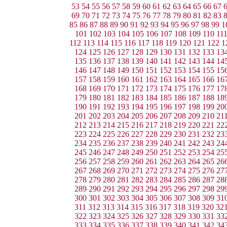
53
54
55
56
57
58
59
60
61
62
63
64
65
66
67
69
70
71
72
73
74
75
76
77
78
79
80
81
82
83
85
86
87
88
89
90
91
92
93
94
95
96
97
98
99
1
101
102
103
104
105
106
107
108
109
110
11
112
113
114
115
116
117
118
119
120
121
122
1
124
125
126
127
128
129
130
131
132
133
13
135
136
137
138
139
140
141
142
143
144
14
146
147
148
149
150
151
152
153
154
155
15
157
158
159
160
161
162
163
164
165
166
16
168
169
170
171
172
173
174
175
176
177
17
179
180
181
182
183
184
185
186
187
188
18
190
191
192
193
194
195
196
197
198
199
20
201
202
203
204
205
206
207
208
209
210
21
212
213
214
215
216
217
218
219
220
221
22
223
224
225
226
227
228
229
230
231
232
23
234
235
236
237
238
239
240
241
242
243
24
245
246
247
248
249
250
251
252
253
254
25
256
257
258
259
260
261
262
263
264
265
26
267
268
269
270
271
272
273
274
275
276
27
278
279
280
281
282
283
284
285
286
287
28
289
290
291
292
293
294
295
296
297
298
29
300
301
302
303
304
305
306
307
308
309
31
311
312
313
314
315
316
317
318
319
320
32
322
323
324
325
326
327
328
329
330
331
33
333
334
335
336
337
338
339
340
341
342
34