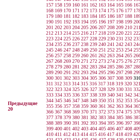
157
158
159
160
161
162
163
164
165
166
16
168
169
170
171
172
173
174
175
176
177
17
179
180
181
182
183
184
185
186
187
188
18
190
191
192
193
194
195
196
197
198
199
20
201
202
203
204
205
206
207
208
209
210
21
212
213
214
215
216
217
218
219
220
221
22
223
224
225
226
227
228
229
230
231
232
23
234
235
236
237
238
239
240
241
242
243
24
245
246
247
248
249
250
251
252
253
254
25
256
257
258
259
260
261
262
263
264
265
26
267
268
269
270
271
272
273
274
275
276
27
278
279
280
281
282
283
284
285
286
287
28
289
290
291
292
293
294
295
296
297
298
29
300
301
302
303
304
305
306
307
308
309
31
311
312
313
314
315
316
317
318
319
320
32
322
323
324
325
326
327
328
329
330
331
33
333
334
335
336
337
338
339
340
341
342
34
344
345
346
347
348
349
350
351
352
353
35
Предыдущие
355
356
357
358
359
360
361
362
363
364
36
20
366
367
368
369
370
371
372
373
374
375
37
377
378
379
380
381
382
383
384
385
386
38
388
389
390
391
392
393
394
395
396
397
39
399
400
401
402
403
404
405
406
407
408
40
410
411
412
413
414
415
416
417
418
419
42
421
422
423
424
425
426
427
428
429
430
43