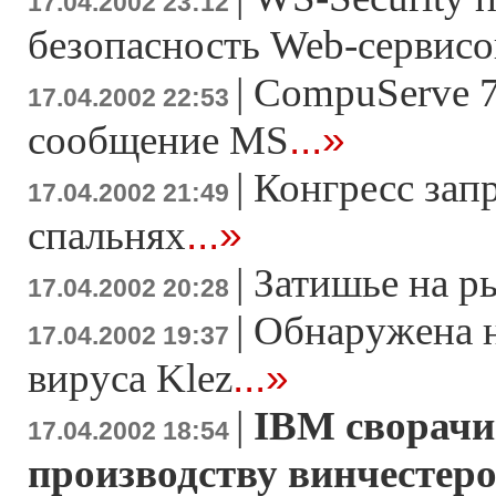
17.04.2002 23:12
безопасность Web-сервисо
|
CompuServe 7
17.04.2002 22:53
...»
сообщение MS
|
Конгресс зап
17.04.2002 21:49
...»
спальнях
|
Затишье на р
17.04.2002 20:28
|
Обнаружена 
17.04.2002 19:37
...»
вируса Klez
|
IBM сворачи
17.04.2002 18:54
производству винчестер