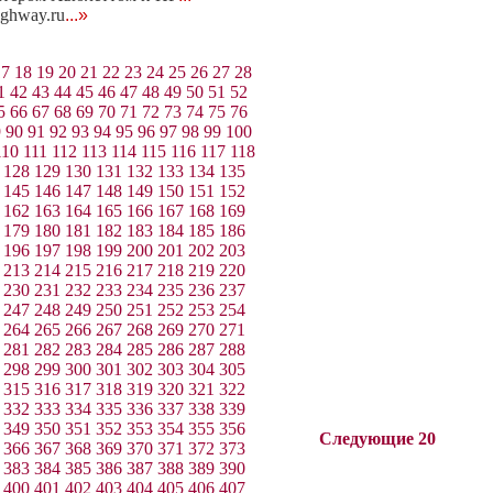
ghway.ru
...»
17
18
19
20
21
22
23
24
25
26
27
28
1
42
43
44
45
46
47
48
49
50
51
52
5
66
67
68
69
70
71
72
73
74
75
76
9
90
91
92
93
94
95
96
97
98
99
100
110
111
112
113
114
115
116
117
118
128
129
130
131
132
133
134
135
145
146
147
148
149
150
151
152
162
163
164
165
166
167
168
169
179
180
181
182
183
184
185
186
196
197
198
199
200
201
202
203
213
214
215
216
217
218
219
220
230
231
232
233
234
235
236
237
247
248
249
250
251
252
253
254
264
265
266
267
268
269
270
271
281
282
283
284
285
286
287
288
298
299
300
301
302
303
304
305
315
316
317
318
319
320
321
322
332
333
334
335
336
337
338
339
349
350
351
352
353
354
355
356
Следующие 20
366
367
368
369
370
371
372
373
383
384
385
386
387
388
389
390
400
401
402
403
404
405
406
407