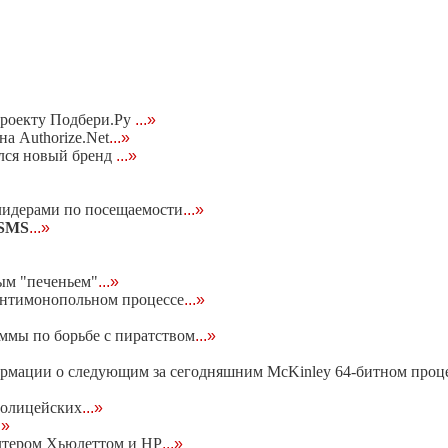
проекту Подбери.Ру
...»
а Authorize.Net
...»
лся новый бренд
...»
лидерами по посещаемости
...»
 SMS
...»
ым "печеньем"
...»
 антимонопольном процессе
...»
ммы по борьбе с пиратством
...»
ормации о следующим за сегодняшним McKinley 64-битном процес
полицейских
...»
.»
олтером Хьюлеттом и HP
...»