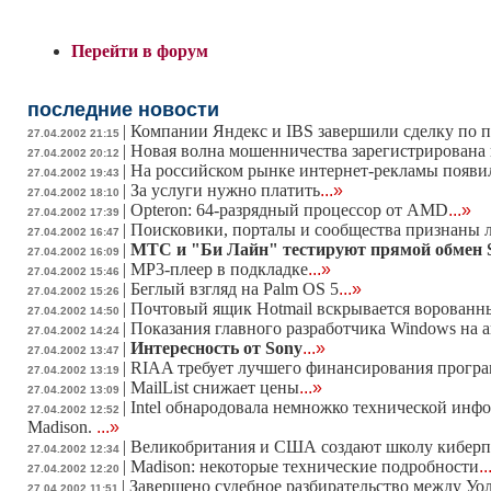
Перейти в форум
последние новости
|
Компании Яндекс и IBS завершили сделку по 
27.04.2002 21:15
|
Новая волна мошенничества зарегистрирована н
27.04.2002 20:12
|
На российском рынке интернет-рекламы появи
27.04.2002 19:43
|
За услуги нужно платить
...»
27.04.2002 18:10
|
Opteron: 64-разрядный процессор от AMD
...»
27.04.2002 17:39
|
Поисковики, порталы и сообщества признаны 
27.04.2002 16:47
|
МТС и "Би Лайн" тестируют прямой обмен
27.04.2002 16:09
|
MP3-плеер в подкладке
...»
27.04.2002 15:46
|
Беглый взгляд на Palm OS 5
...»
27.04.2002 15:26
|
Почтовый ящик Hotmail вскрывается ворованн
27.04.2002 14:50
|
Показания главного разработчика Windows на
27.04.2002 14:24
|
Интересность от Sony
...»
27.04.2002 13:47
|
RIAA требует лучшего финансирования програ
27.04.2002 13:19
|
MailList снижает цены
...»
27.04.2002 13:09
|
Intel обнародовала немножко технической инф
27.04.2002 12:52
Madison.
...»
|
Великобритания и США создают школу кибер
27.04.2002 12:34
|
Madison: некоторые технические подробности
..
27.04.2002 12:20
|
Завершено судебное разбирательство между У
27.04.2002 11:51