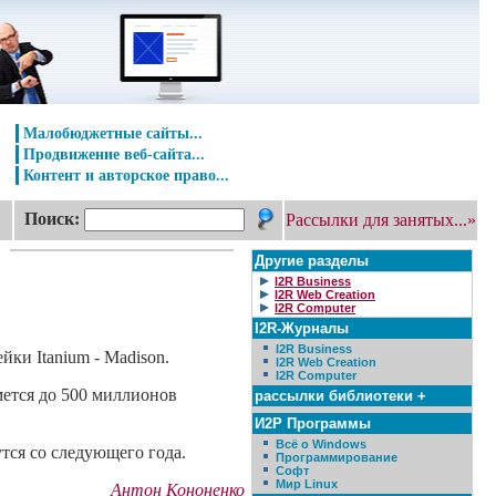
Малобюджетные сайты...
Продвижение веб-сайта...
Контент и авторское право...
Поиск:
Рассылки для занятых...»
Другие разделы
I2R Business
I2R Web Creation
I2R Computer
I2R-Журналы
I2R Business
ки Itanium - Madison.
I2R Web Creation
I2R Computer
мется до 500 миллионов
рассылки библиотеки +
И2Р Программы
Всё о Windows
тся со следующего года.
Программирование
Софт
Мир Linux
Антон Кононенко