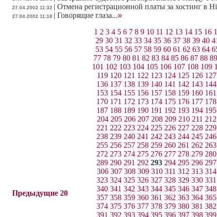
|
Отмена регистрационной платы за хостинг в Hi
27.04.2002 11:32
|
Говорящие глаза
...»
27.04.2002 11:18
1
2
3
4
5
6
7
8
9
10
11
12
13
14
15
16
29
30
31
32
33
34
35
36
37
38
39
40
4
53
54
55
56
57
58
59
60
61
62
63
64
6
77
78
79
80
81
82
83
84
85
86
87
88
8
101
102
103
104
105
106
107
108
109
119
120
121
122
123
124
125
126
127
136
137
138
139
140
141
142
143
144
153
154
155
156
157
158
159
160
161
170
171
172
173
174
175
176
177
178
187
188
189
190
191
192
193
194
195
204
205
206
207
208
209
210
211
212
221
222
223
224
225
226
227
228
229
238
239
240
241
242
243
244
245
246
255
256
257
258
259
260
261
262
263
272
273
274
275
276
277
278
279
280
289
290
291
292
293
294
295
296
297
306
307
308
309
310
311
312
313
314
323
324
325
326
327
328
329
330
331
340
341
342
343
344
345
346
347
348
Предыдущие 20
357
358
359
360
361
362
363
364
365
374
375
376
377
378
379
380
381
382
391
392
393
394
395
396
397
398
399