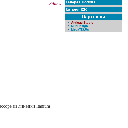
Галерея Попова
3dnews
Каталог I2R
Партнеры
Amicus Studio
NunDesign
MegaTIS.Ru
соре из линейки Itanium -