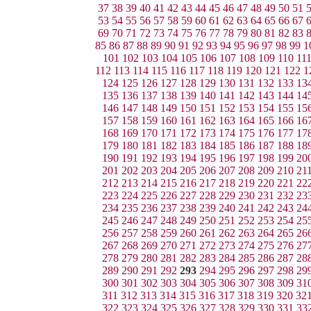
37
38
39
40
41
42
43
44
45
46
47
48
49
50
51
53
54
55
56
57
58
59
60
61
62
63
64
65
66
67
69
70
71
72
73
74
75
76
77
78
79
80
81
82
83
85
86
87
88
89
90
91
92
93
94
95
96
97
98
99
1
101
102
103
104
105
106
107
108
109
110
11
112
113
114
115
116
117
118
119
120
121
122
1
124
125
126
127
128
129
130
131
132
133
13
135
136
137
138
139
140
141
142
143
144
14
146
147
148
149
150
151
152
153
154
155
15
157
158
159
160
161
162
163
164
165
166
16
168
169
170
171
172
173
174
175
176
177
17
179
180
181
182
183
184
185
186
187
188
18
190
191
192
193
194
195
196
197
198
199
20
201
202
203
204
205
206
207
208
209
210
21
212
213
214
215
216
217
218
219
220
221
22
223
224
225
226
227
228
229
230
231
232
23
234
235
236
237
238
239
240
241
242
243
24
245
246
247
248
249
250
251
252
253
254
25
256
257
258
259
260
261
262
263
264
265
26
267
268
269
270
271
272
273
274
275
276
27
278
279
280
281
282
283
284
285
286
287
28
289
290
291
292
293
294
295
296
297
298
29
300
301
302
303
304
305
306
307
308
309
31
311
312
313
314
315
316
317
318
319
320
32
322
323
324
325
326
327
328
329
330
331
33