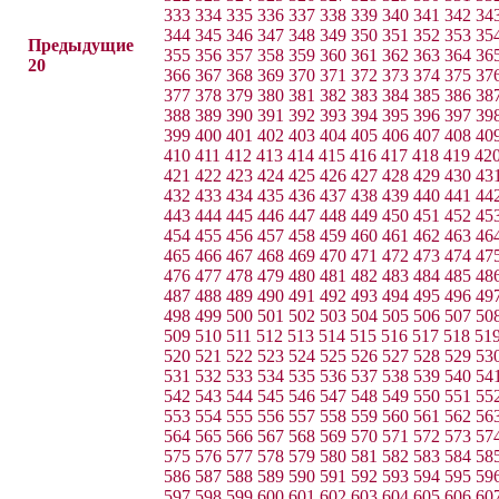
333
334
335
336
337
338
339
340
341
342
34
344
345
346
347
348
349
350
351
352
353
35
Предыдущие
355
356
357
358
359
360
361
362
363
364
36
20
366
367
368
369
370
371
372
373
374
375
37
377
378
379
380
381
382
383
384
385
386
38
388
389
390
391
392
393
394
395
396
397
39
399
400
401
402
403
404
405
406
407
408
40
410
411
412
413
414
415
416
417
418
419
42
421
422
423
424
425
426
427
428
429
430
43
432
433
434
435
436
437
438
439
440
441
44
443
444
445
446
447
448
449
450
451
452
45
454
455
456
457
458
459
460
461
462
463
46
465
466
467
468
469
470
471
472
473
474
47
476
477
478
479
480
481
482
483
484
485
48
487
488
489
490
491
492
493
494
495
496
49
498
499
500
501
502
503
504
505
506
507
50
509
510
511
512
513
514
515
516
517
518
51
520
521
522
523
524
525
526
527
528
529
53
531
532
533
534
535
536
537
538
539
540
54
542
543
544
545
546
547
548
549
550
551
55
553
554
555
556
557
558
559
560
561
562
56
564
565
566
567
568
569
570
571
572
573
57
575
576
577
578
579
580
581
582
583
584
58
586
587
588
589
590
591
592
593
594
595
59
597
598
599
600
601
602
603
604
605
606
60