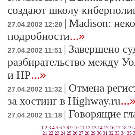
создают школу киберполи
|
Madison: нек
27.04.2002 12:20
...»
подробности
|
Завершено су
27.04.2002 11:51
разбирательство между У
...»
и HP
|
Отмена регис
27.04.2002 11:32
...
за хостинг в Highway.ru
|
Говорящие гл
27.04.2002 11:18
1
2
3
4
5
6
7
8
9
10
11
12
13
14
15
16
17
18
19
21
22
23
24
25
26
27
28
29
30
31
32
33
34
35