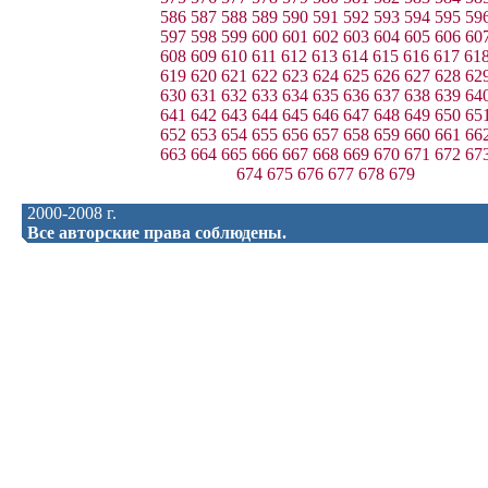
586
587
588
589
590
591
592
593
594
595
59
597
598
599
600
601
602
603
604
605
606
60
608
609
610
611
612
613
614
615
616
617
61
619
620
621
622
623
624
625
626
627
628
62
630
631
632
633
634
635
636
637
638
639
64
641
642
643
644
645
646
647
648
649
650
65
652
653
654
655
656
657
658
659
660
661
66
663
664
665
666
667
668
669
670
671
672
67
674
675
676
677
678
679
2000-2008 г.
Все авторские права соблюдены.