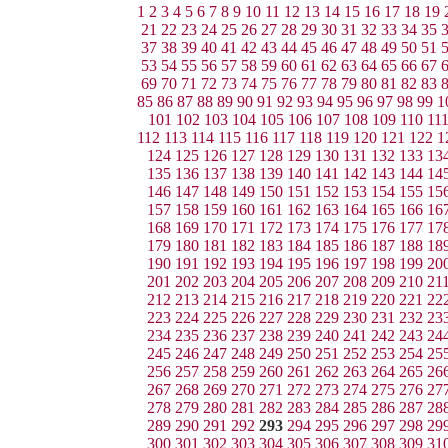
1
2
3
4
5
6
7
8
9
10
11
12
13
14
15
16
17
18
19
21
22
23
24
25
26
27
28
29
30
31
32
33
34
35
37
38
39
40
41
42
43
44
45
46
47
48
49
50
51
53
54
55
56
57
58
59
60
61
62
63
64
65
66
67
69
70
71
72
73
74
75
76
77
78
79
80
81
82
83
85
86
87
88
89
90
91
92
93
94
95
96
97
98
99
1
101
102
103
104
105
106
107
108
109
110
11
112
113
114
115
116
117
118
119
120
121
122
1
124
125
126
127
128
129
130
131
132
133
13
135
136
137
138
139
140
141
142
143
144
14
146
147
148
149
150
151
152
153
154
155
15
157
158
159
160
161
162
163
164
165
166
16
168
169
170
171
172
173
174
175
176
177
17
179
180
181
182
183
184
185
186
187
188
18
190
191
192
193
194
195
196
197
198
199
20
201
202
203
204
205
206
207
208
209
210
21
212
213
214
215
216
217
218
219
220
221
22
223
224
225
226
227
228
229
230
231
232
23
234
235
236
237
238
239
240
241
242
243
24
245
246
247
248
249
250
251
252
253
254
25
256
257
258
259
260
261
262
263
264
265
26
267
268
269
270
271
272
273
274
275
276
27
278
279
280
281
282
283
284
285
286
287
28
289
290
291
292
293
294
295
296
297
298
29
300
301
302
303
304
305
306
307
308
309
31