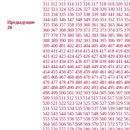
311
312
313
314
315
316
317
318
319
320
32
322
323
324
325
326
327
328
329
330
331
33
333
334
335
336
337
338
339
340
341
342
34
344
345
346
347
348
349
350
351
352
353
35
Предыдущие
355
356
357
358
359
360
361
362
363
364
36
20
366
367
368
369
370
371
372
373
374
375
37
377
378
379
380
381
382
383
384
385
386
38
388
389
390
391
392
393
394
395
396
397
39
399
400
401
402
403
404
405
406
407
408
40
410
411
412
413
414
415
416
417
418
419
42
421
422
423
424
425
426
427
428
429
430
43
432
433
434
435
436
437
438
439
440
441
44
443
444
445
446
447
448
449
450
451
452
45
454
455
456
457
458
459
460
461
462
463
46
465
466
467
468
469
470
471
472
473
474
47
476
477
478
479
480
481
482
483
484
485
48
487
488
489
490
491
492
493
494
495
496
49
498
499
500
501
502
503
504
505
506
507
50
509
510
511
512
513
514
515
516
517
518
51
520
521
522
523
524
525
526
527
528
529
53
531
532
533
534
535
536
537
538
539
540
54
542
543
544
545
546
547
548
549
550
551
55
553
554
555
556
557
558
559
560
561
562
56
564
565
566
567
568
569
570
571
572
573
57
575
576
577
578
579
580
581
582
583
584
58