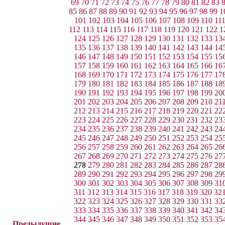
69
70
71
72
73
74
75
76
77
78
79
80
81
82
83
85
86
87
88
89
90
91
92
93
94
95
96
97
98
99
1
101
102
103
104
105
106
107
108
109
110
11
112
113
114
115
116
117
118
119
120
121
122
1
124
125
126
127
128
129
130
131
132
133
13
135
136
137
138
139
140
141
142
143
144
14
146
147
148
149
150
151
152
153
154
155
15
157
158
159
160
161
162
163
164
165
166
16
168
169
170
171
172
173
174
175
176
177
17
179
180
181
182
183
184
185
186
187
188
18
190
191
192
193
194
195
196
197
198
199
20
201
202
203
204
205
206
207
208
209
210
21
212
213
214
215
216
217
218
219
220
221
22
223
224
225
226
227
228
229
230
231
232
23
234
235
236
237
238
239
240
241
242
243
24
245
246
247
248
249
250
251
252
253
254
25
256
257
258
259
260
261
262
263
264
265
26
267
268
269
270
271
272
273
274
275
276
27
278
279
280
281
282
283
284
285
286
287
28
289
290
291
292
293
294
295
296
297
298
29
300
301
302
303
304
305
306
307
308
309
31
311
312
313
314
315
316
317
318
319
320
32
322
323
324
325
326
327
328
329
330
331
33
333
334
335
336
337
338
339
340
341
342
34
344
345
346
347
348
349
350
351
352
353
35
Предыдущие