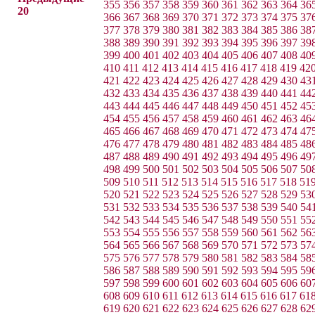
355
356
357
358
359
360
361
362
363
364
36
20
366
367
368
369
370
371
372
373
374
375
37
377
378
379
380
381
382
383
384
385
386
38
388
389
390
391
392
393
394
395
396
397
39
399
400
401
402
403
404
405
406
407
408
40
410
411
412
413
414
415
416
417
418
419
42
421
422
423
424
425
426
427
428
429
430
43
432
433
434
435
436
437
438
439
440
441
44
443
444
445
446
447
448
449
450
451
452
45
454
455
456
457
458
459
460
461
462
463
46
465
466
467
468
469
470
471
472
473
474
47
476
477
478
479
480
481
482
483
484
485
48
487
488
489
490
491
492
493
494
495
496
49
498
499
500
501
502
503
504
505
506
507
50
509
510
511
512
513
514
515
516
517
518
51
520
521
522
523
524
525
526
527
528
529
53
531
532
533
534
535
536
537
538
539
540
54
542
543
544
545
546
547
548
549
550
551
55
553
554
555
556
557
558
559
560
561
562
56
564
565
566
567
568
569
570
571
572
573
57
575
576
577
578
579
580
581
582
583
584
58
586
587
588
589
590
591
592
593
594
595
59
597
598
599
600
601
602
603
604
605
606
60
608
609
610
611
612
613
614
615
616
617
61
619
620
621
622
623
624
625
626
627
628
62