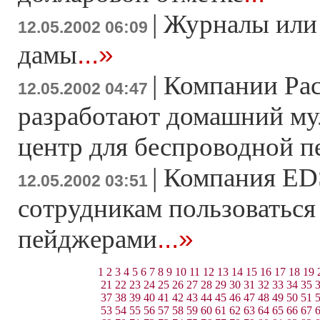
|
Журналы или
12.05.2002 06:09
...»
дамы
|
Компании Pace
12.05.2002 04:47
разработают домашний м
центр для беспроводной п
|
Компания ED
12.05.2002 03:51
сотрудникам пользоваться
...»
пейджерами
1
2
3
4
5
6
7
8
9
10
11
12
13
14
15
16
17
18
19
21
22
23
24
25
26
27
28
29
30
31
32
33
34
35
37
38
39
40
41
42
43
44
45
46
47
48
49
50
51
53
54
55
56
57
58
59
60
61
62
63
64
65
66
67