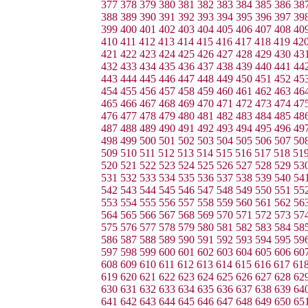
377
378
379
380
381
382
383
384
385
386
38
388
389
390
391
392
393
394
395
396
397
39
399
400
401
402
403
404
405
406
407
408
40
410
411
412
413
414
415
416
417
418
419
42
421
422
423
424
425
426
427
428
429
430
43
432
433
434
435
436
437
438
439
440
441
44
443
444
445
446
447
448
449
450
451
452
45
454
455
456
457
458
459
460
461
462
463
46
465
466
467
468
469
470
471
472
473
474
47
476
477
478
479
480
481
482
483
484
485
48
487
488
489
490
491
492
493
494
495
496
49
498
499
500
501
502
503
504
505
506
507
50
509
510
511
512
513
514
515
516
517
518
51
520
521
522
523
524
525
526
527
528
529
53
531
532
533
534
535
536
537
538
539
540
54
542
543
544
545
546
547
548
549
550
551
55
553
554
555
556
557
558
559
560
561
562
56
564
565
566
567
568
569
570
571
572
573
57
575
576
577
578
579
580
581
582
583
584
58
586
587
588
589
590
591
592
593
594
595
59
597
598
599
600
601
602
603
604
605
606
60
608
609
610
611
612
613
614
615
616
617
61
619
620
621
622
623
624
625
626
627
628
62
630
631
632
633
634
635
636
637
638
639
64
641
642
643
644
645
646
647
648
649
650
65