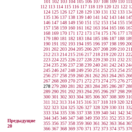
101
102
103
104
105
106
107
108
109
110
11
112
113
114
115
116
117
118
119
120
121
122
1
124
125
126
127
128
129
130
131
132
133
13
135
136
137
138
139
140
141
142
143
144
14
146
147
148
149
150
151
152
153
154
155
15
157
158
159
160
161
162
163
164
165
166
16
168
169
170
171
172
173
174
175
176
177
17
179
180
181
182
183
184
185
186
187
188
18
190
191
192
193
194
195
196
197
198
199
20
201
202
203
204
205
206
207
208
209
210
21
212
213
214
215
216
217
218
219
220
221
22
223
224
225
226
227
228
229
230
231
232
23
234
235
236
237
238
239
240
241
242
243
24
245
246
247
248
249
250
251
252
253
254
25
256
257
258
259
260
261
262
263
264
265
26
267
268
269
270
271
272
273
274
275
276
27
278
279
280
281
282
283
284
285
286
287
28
289
290
291
292
293
294
295
296
297
298
29
300
301
302
303
304
305
306
307
308
309
31
311
312
313
314
315
316
317
318
319
320
32
322
323
324
325
326
327
328
329
330
331
33
333
334
335
336
337
338
339
340
341
342
34
344
345
346
347
348
349
350
351
352
353
35
Предыдущие
355
356
357
358
359
360
361
362
363
364
36
20
366
367
368
369
370
371
372
373
374
375
37