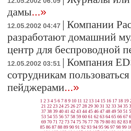
12.05.2002 06:09
...»
дамы
|
Компании Pace
12.05.2002 04:47
разработают домашний м
центр для беспроводной п
|
Компания ED
12.05.2002 03:51
сотрудникам пользоваться
...»
пейджерами
1
2
3
4
5
6
7
8
9
10
11
12
13
14
15
16
17
18
19
21
22
23
24
25
26
27
28
29
30
31
32
33
34
35
37
38
39
40
41
42
43
44
45
46
47
48
49
50
51
53
54
55
56
57
58
59
60
61
62
63
64
65
66
67
69
70
71
72
73
74
75
76
77
78
79
80
81
82
83
85
86
87
88
89
90
91
92
93
94
95
96
97
98
99
1