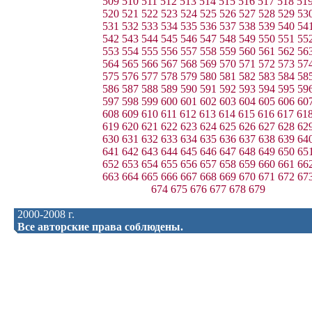
509
510
511
512
513
514
515
516
517
518
51
520
521
522
523
524
525
526
527
528
529
53
531
532
533
534
535
536
537
538
539
540
54
542
543
544
545
546
547
548
549
550
551
55
553
554
555
556
557
558
559
560
561
562
56
564
565
566
567
568
569
570
571
572
573
57
575
576
577
578
579
580
581
582
583
584
58
586
587
588
589
590
591
592
593
594
595
59
597
598
599
600
601
602
603
604
605
606
60
608
609
610
611
612
613
614
615
616
617
61
619
620
621
622
623
624
625
626
627
628
62
630
631
632
633
634
635
636
637
638
639
64
641
642
643
644
645
646
647
648
649
650
65
652
653
654
655
656
657
658
659
660
661
66
663
664
665
666
667
668
669
670
671
672
67
674
675
676
677
678
679
2000-2008 г.
Все авторские права соблюдены.