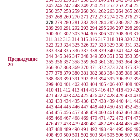
245
246
247
248
249
250
251
252
253
254
25
256
257
258
259
260
261
262
263
264
265
26
267
268
269
270
271
272
273
274
275
276
27
278
279
280
281
282
283
284
285
286
287
28
289
290
291
292
293
294
295
296
297
298
29
300
301
302
303
304
305
306
307
308
309
31
311
312
313
314
315
316
317
318
319
320
32
322
323
324
325
326
327
328
329
330
331
33
333
334
335
336
337
338
339
340
341
342
34
344
345
346
347
348
349
350
351
352
353
35
Предыдущие
355
356
357
358
359
360
361
362
363
364
36
20
366
367
368
369
370
371
372
373
374
375
37
377
378
379
380
381
382
383
384
385
386
38
388
389
390
391
392
393
394
395
396
397
39
399
400
401
402
403
404
405
406
407
408
40
410
411
412
413
414
415
416
417
418
419
42
421
422
423
424
425
426
427
428
429
430
43
432
433
434
435
436
437
438
439
440
441
44
443
444
445
446
447
448
449
450
451
452
45
454
455
456
457
458
459
460
461
462
463
46
465
466
467
468
469
470
471
472
473
474
47
476
477
478
479
480
481
482
483
484
485
48
487
488
489
490
491
492
493
494
495
496
49
498
499
500
501
502
503
504
505
506
507
50