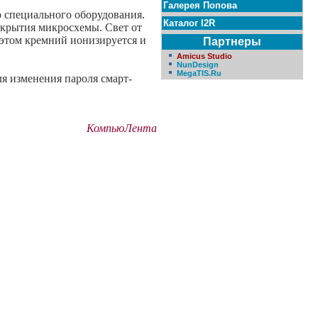
Галерея Попова
о специального оборудования.
Каталог I2R
окрытия микросхемы. Свет от
этом кремний ионизируется и
Партнеры
Amicus Studio
NunDesign
MegaTIS.Ru
ля изменения пароля смарт-
КомпьюЛента