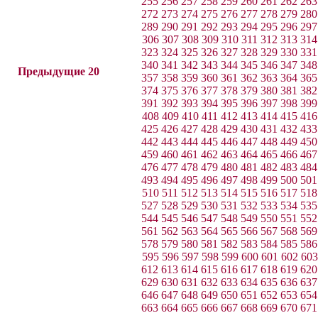
255
256
257
258
259
260
261
262
263
272
273
274
275
276
277
278
279
280
289
290
291
292
293
294
295
296
297
306
307
308
309
310
311
312
313
314
323
324
325
326
327
328
329
330
331
340
341
342
343
344
345
346
347
348
Предыдущие 20
357
358
359
360
361
362
363
364
365
374
375
376
377
378
379
380
381
382
391
392
393
394
395
396
397
398
399
408
409
410
411
412
413
414
415
416
425
426
427
428
429
430
431
432
433
442
443
444
445
446
447
448
449
450
459
460
461
462
463
464
465
466
467
476
477
478
479
480
481
482
483
484
493
494
495
496
497
498
499
500
501
510
511
512
513
514
515
516
517
518
527
528
529
530
531
532
533
534
535
544
545
546
547
548
549
550
551
552
561
562
563
564
565
566
567
568
569
578
579
580
581
582
583
584
585
586
595
596
597
598
599
600
601
602
603
612
613
614
615
616
617
618
619
620
629
630
631
632
633
634
635
636
637
646
647
648
649
650
651
652
653
654
663
664
665
666
667
668
669
670
671