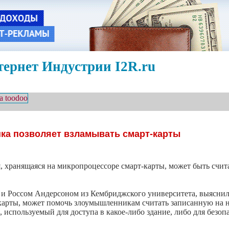
ернет Индустрии I2R.ru
а позволяет взламывать смарт-карты
, хранящаяся на микропроцессоре смарт-карты, может быть сч
и Россом Андерсоном из Кембриджского университета, выяснило
карты, может помочь злоумышленникам считать записанную на 
используемый для доступа в какое-либо здание, либо для безоп