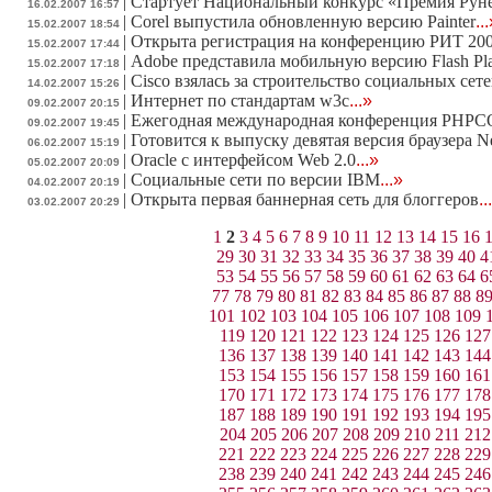
|
Стартует Национальный конкурс «Премия Руне
16.02.2007 16:57
|
Corel выпустила обновленную версию Painter
..
15.02.2007 18:54
|
Открыта регистрация на конференцию РИТ 20
15.02.2007 17:44
|
Adobe представила мобильную версию Flash Pl
15.02.2007 17:18
|
Cisco взялась за строительство социальных сет
14.02.2007 15:26
|
Интернет по стандартам w3c
...»
09.02.2007 20:15
|
Ежегодная международная конференция PHPCO
09.02.2007 19:45
|
Готовится к выпуску девятая версия браузера N
06.02.2007 15:19
|
Oracle с интерфейсом Web 2.0
...»
05.02.2007 20:09
|
Социальные сети по версии IBM
...»
04.02.2007 20:19
|
Открыта первая баннерная сеть для блоггеров
..
03.02.2007 20:29
1
2
3
4
5
6
7
8
9
10
11
12
13
14
15
16
29
30
31
32
33
34
35
36
37
38
39
40
4
53
54
55
56
57
58
59
60
61
62
63
64
6
77
78
79
80
81
82
83
84
85
86
87
88
8
101
102
103
104
105
106
107
108
109
119
120
121
122
123
124
125
126
127
136
137
138
139
140
141
142
143
144
153
154
155
156
157
158
159
160
161
170
171
172
173
174
175
176
177
178
187
188
189
190
191
192
193
194
195
204
205
206
207
208
209
210
211
212
221
222
223
224
225
226
227
228
229
238
239
240
241
242
243
244
245
246