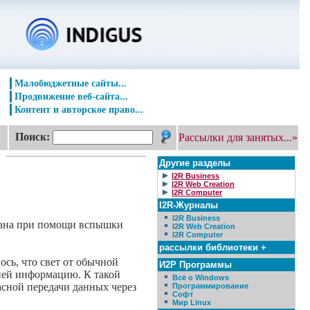
Малобюджетные сайты...
Продвижение веб-сайта...
Контент и авторское право...
Поиск:
Рассылки для занятых...»
Другие разделы
I2R Business
I2R Web Creation
I2R Computer
I2R-Журналы
I2R Business
итана при помощи вспышки
I2R Web Creation
I2R Computer
рассылки библиотеки +
сь, что свет от обычной
И2Р Программы
ней информацию. К такой
Всё о Windows
асной передачи данных через
Программирование
Софт
Мир Linux