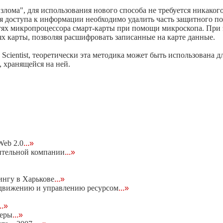
злома", для использования нового способа не требуется никаког
я доступа к информации необходимо удалить часть защитного п
ях микропроцессора смарт-карты при помощи микроскопа. При 
ях карты, позволяя расшифровать записанные на карте данные.
ientist, теоретически эта методика может быть использована д
 хранящейся на ней.
eb 2.0
...»
ительной компании
...»
ингу в Харькове
...»
родвижению и управлению ресурсом
...»
...»
неры
...»