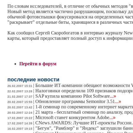
По словам исследователей, в отличие от обычных методов "в
Новый метод является частично разрушающим, поскольку дл
обычной фотовспышки фокусировался на определенных част
"раскрывает" отдельные биты, хранящиеся в различных част
Как сообщил Сергей Скоробогатов в интервью журналу New Sc
карты, который предоставляет полный доступ к информации,
Перейти в форум
последние новости
|
Большие ИТ-компании обещают возможности W
26.02.2007 15:31
|
Налоговики определили 109 признаков подозр
22.02.2007 13:28
|
SAP купила компанию Pilot Software
...»
21.02.2007 17:37
|
Обновление программы Semonitor 3.51
...»
20.02.2007 15:55
|
1-й семинар по современному интернет маркет
20.02.2007 13:42
|
21 марта - бесплатный семинар по анализу, п
20.02.2007 12:24
|
Microsoft станет конкурентом Adobe
...»
17.02.2007 15:22
|
CNews AWARDS: Лучшие ИТ-проекты России
17.02.2007 14:39
|
"Бегун", "Рамблер" и "Яндекс" заглушили бан
16.02.2007 19:15