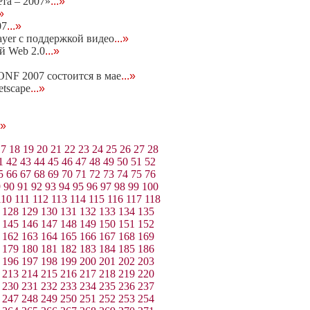
та – 2007»
...»
.»
07
...»
ayer c поддержкой видео
...»
ей Web 2.0
...»
NF 2007 состоится в мае
...»
etscape
...»
.»
17
18
19
20
21
22
23
24
25
26
27
28
1
42
43
44
45
46
47
48
49
50
51
52
5
66
67
68
69
70
71
72
73
74
75
76
9
90
91
92
93
94
95
96
97
98
99
100
110
111
112
113
114
115
116
117
118
128
129
130
131
132
133
134
135
145
146
147
148
149
150
151
152
162
163
164
165
166
167
168
169
179
180
181
182
183
184
185
186
196
197
198
199
200
201
202
203
213
214
215
216
217
218
219
220
230
231
232
233
234
235
236
237
247
248
249
250
251
252
253
254