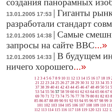
создания панорамных изо
|
Гиганты рынк
13.01.2005 17:53
разработали стандарт сов
|
Самые смешн
12.01.2005 14:38
...»
запросы на сайте ВВС
|
В будущем ин
12.01.2005 14:33
...»
ничего хорошего
1
2
3
4
5
6
7
8
9
10
11
12
13
14
15
16
17
18
19
21
22
23
24
25
26
27
28
29
30
31
32
33
34
35
37
38
39
40
41
42
43
44
45
46
47
48
49
50
51
53
54
55
56
57
58
59
60
61
62
63
64
65
66
67
69
70
71
72
73
74
75
76
77
78
79
80
81
82
83
85
86
87
88
89
90
91
92
93
94
95
96
97
98
99
1
101
102
103
104
105
106
107
108
109
110
11
112
113
114
115
116
117
118
119
120
121
122
1