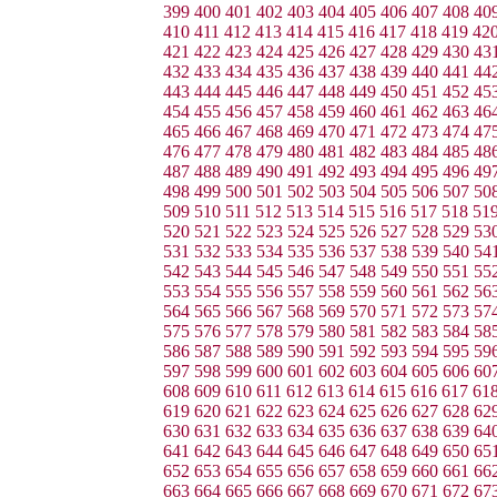
399
400
401
402
403
404
405
406
407
408
40
410
411
412
413
414
415
416
417
418
419
42
421
422
423
424
425
426
427
428
429
430
43
432
433
434
435
436
437
438
439
440
441
44
443
444
445
446
447
448
449
450
451
452
45
454
455
456
457
458
459
460
461
462
463
46
465
466
467
468
469
470
471
472
473
474
47
476
477
478
479
480
481
482
483
484
485
48
487
488
489
490
491
492
493
494
495
496
49
498
499
500
501
502
503
504
505
506
507
50
509
510
511
512
513
514
515
516
517
518
51
520
521
522
523
524
525
526
527
528
529
53
531
532
533
534
535
536
537
538
539
540
54
542
543
544
545
546
547
548
549
550
551
55
553
554
555
556
557
558
559
560
561
562
56
564
565
566
567
568
569
570
571
572
573
57
575
576
577
578
579
580
581
582
583
584
58
586
587
588
589
590
591
592
593
594
595
59
597
598
599
600
601
602
603
604
605
606
60
608
609
610
611
612
613
614
615
616
617
61
619
620
621
622
623
624
625
626
627
628
62
630
631
632
633
634
635
636
637
638
639
64
641
642
643
644
645
646
647
648
649
650
65
652
653
654
655
656
657
658
659
660
661
66
663
664
665
666
667
668
669
670
671
672
67