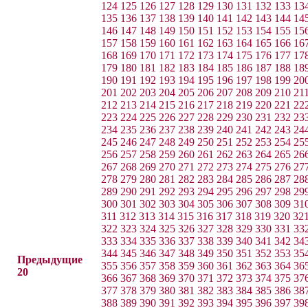
124
125
126
127
128
129
130
131
132
133
13
135
136
137
138
139
140
141
142
143
144
14
146
147
148
149
150
151
152
153
154
155
15
157
158
159
160
161
162
163
164
165
166
16
168
169
170
171
172
173
174
175
176
177
17
179
180
181
182
183
184
185
186
187
188
18
190
191
192
193
194
195
196
197
198
199
20
201
202
203
204
205
206
207
208
209
210
21
212
213
214
215
216
217
218
219
220
221
22
223
224
225
226
227
228
229
230
231
232
23
234
235
236
237
238
239
240
241
242
243
24
245
246
247
248
249
250
251
252
253
254
25
256
257
258
259
260
261
262
263
264
265
26
267
268
269
270
271
272
273
274
275
276
27
278
279
280
281
282
283
284
285
286
287
28
289
290
291
292
293
294
295
296
297
298
29
300
301
302
303
304
305
306
307
308
309
31
311
312
313
314
315
316
317
318
319
320
32
322
323
324
325
326
327
328
329
330
331
33
333
334
335
336
337
338
339
340
341
342
34
344
345
346
347
348
349
350
351
352
353
35
Предыдущие
355
356
357
358
359
360
361
362
363
364
36
20
366
367
368
369
370
371
372
373
374
375
37
377
378
379
380
381
382
383
384
385
386
38
388
389
390
391
392
393
394
395
396
397
39