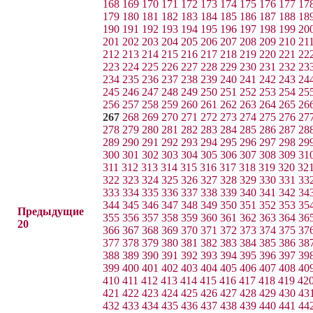
168
169
170
171
172
173
174
175
176
177
17
179
180
181
182
183
184
185
186
187
188
18
190
191
192
193
194
195
196
197
198
199
20
201
202
203
204
205
206
207
208
209
210
21
212
213
214
215
216
217
218
219
220
221
22
223
224
225
226
227
228
229
230
231
232
23
234
235
236
237
238
239
240
241
242
243
24
245
246
247
248
249
250
251
252
253
254
25
256
257
258
259
260
261
262
263
264
265
26
267
268
269
270
271
272
273
274
275
276
27
278
279
280
281
282
283
284
285
286
287
28
289
290
291
292
293
294
295
296
297
298
29
300
301
302
303
304
305
306
307
308
309
31
311
312
313
314
315
316
317
318
319
320
32
322
323
324
325
326
327
328
329
330
331
33
333
334
335
336
337
338
339
340
341
342
34
344
345
346
347
348
349
350
351
352
353
35
Предыдущие
355
356
357
358
359
360
361
362
363
364
36
20
366
367
368
369
370
371
372
373
374
375
37
377
378
379
380
381
382
383
384
385
386
38
388
389
390
391
392
393
394
395
396
397
39
399
400
401
402
403
404
405
406
407
408
40
410
411
412
413
414
415
416
417
418
419
42
421
422
423
424
425
426
427
428
429
430
43
432
433
434
435
436
437
438
439
440
441
44