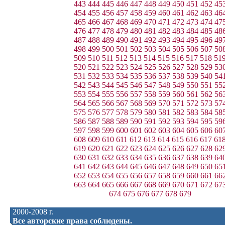
443
444
445
446
447
448
449
450
451
452
45
454
455
456
457
458
459
460
461
462
463
46
465
466
467
468
469
470
471
472
473
474
47
476
477
478
479
480
481
482
483
484
485
48
487
488
489
490
491
492
493
494
495
496
49
498
499
500
501
502
503
504
505
506
507
50
509
510
511
512
513
514
515
516
517
518
51
520
521
522
523
524
525
526
527
528
529
53
531
532
533
534
535
536
537
538
539
540
54
542
543
544
545
546
547
548
549
550
551
55
553
554
555
556
557
558
559
560
561
562
56
564
565
566
567
568
569
570
571
572
573
57
575
576
577
578
579
580
581
582
583
584
58
586
587
588
589
590
591
592
593
594
595
59
597
598
599
600
601
602
603
604
605
606
60
608
609
610
611
612
613
614
615
616
617
61
619
620
621
622
623
624
625
626
627
628
62
630
631
632
633
634
635
636
637
638
639
64
641
642
643
644
645
646
647
648
649
650
65
652
653
654
655
656
657
658
659
660
661
66
663
664
665
666
667
668
669
670
671
672
67
674
675
676
677
678
679
2000-2008 г.
Все авторские права соблюдены.