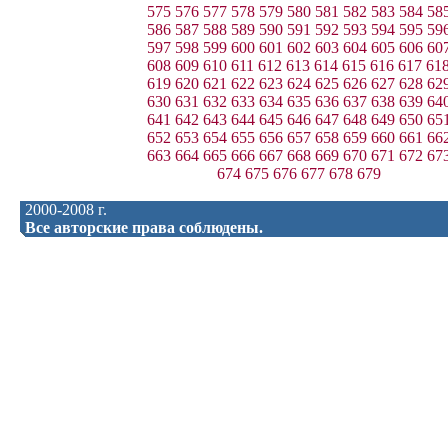
575
576
577
578
579
580
581
582
583
584
58
586
587
588
589
590
591
592
593
594
595
59
597
598
599
600
601
602
603
604
605
606
60
608
609
610
611
612
613
614
615
616
617
61
619
620
621
622
623
624
625
626
627
628
62
630
631
632
633
634
635
636
637
638
639
64
641
642
643
644
645
646
647
648
649
650
65
652
653
654
655
656
657
658
659
660
661
66
663
664
665
666
667
668
669
670
671
672
67
674
675
676
677
678
679
2000-2008 г.
Все авторские права соблюдены.