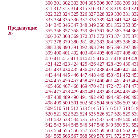
300
301
302
303
304
305
306
307
308
309
31
311
312
313
314
315
316
317
318
319
320
32
322
323
324
325
326
327
328
329
330
331
33
333
334
335
336
337
338
339
340
341
342
34
344
345
346
347
348
349
350
351
352
353
35
Предыдущие
355
356
357
358
359
360
361
362
363
364
36
20
366
367
368
369
370
371
372
373
374
375
37
377
378
379
380
381
382
383
384
385
386
38
388
389
390
391
392
393
394
395
396
397
39
399
400
401
402
403
404
405
406
407
408
40
410
411
412
413
414
415
416
417
418
419
42
421
422
423
424
425
426
427
428
429
430
43
432
433
434
435
436
437
438
439
440
441
44
443
444
445
446
447
448
449
450
451
452
45
454
455
456
457
458
459
460
461
462
463
46
465
466
467
468
469
470
471
472
473
474
47
476
477
478
479
480
481
482
483
484
485
48
487
488
489
490
491
492
493
494
495
496
49
498
499
500
501
502
503
504
505
506
507
50
509
510
511
512
513
514
515
516
517
518
51
520
521
522
523
524
525
526
527
528
529
53
531
532
533
534
535
536
537
538
539
540
54
542
543
544
545
546
547
548
549
550
551
55
553
554
555
556
557
558
559
560
561
562
56
564
565
566
567
568
569
570
571
572
573
57