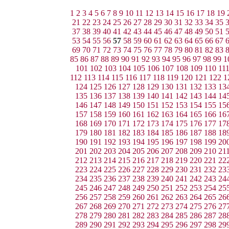
1
2
3
4
5
6
7
8
9
10
11
12
13
14
15
16
17
18
19
21
22
23
24
25
26
27
28
29
30
31
32
33
34
35
37
38
39
40
41
42
43
44
45
46
47
48
49
50
51
53
54
55
56
57
58
59
60
61
62
63
64
65
66
67
69
70
71
72
73
74
75
76
77
78
79
80
81
82
83
85
86
87
88
89
90
91
92
93
94
95
96
97
98
99
1
101
102
103
104
105
106
107
108
109
110
11
112
113
114
115
116
117
118
119
120
121
122
1
124
125
126
127
128
129
130
131
132
133
13
135
136
137
138
139
140
141
142
143
144
14
146
147
148
149
150
151
152
153
154
155
15
157
158
159
160
161
162
163
164
165
166
16
168
169
170
171
172
173
174
175
176
177
17
179
180
181
182
183
184
185
186
187
188
18
190
191
192
193
194
195
196
197
198
199
20
201
202
203
204
205
206
207
208
209
210
21
212
213
214
215
216
217
218
219
220
221
22
223
224
225
226
227
228
229
230
231
232
23
234
235
236
237
238
239
240
241
242
243
24
245
246
247
248
249
250
251
252
253
254
25
256
257
258
259
260
261
262
263
264
265
26
267
268
269
270
271
272
273
274
275
276
27
278
279
280
281
282
283
284
285
286
287
28
289
290
291
292
293
294
295
296
297
298
29