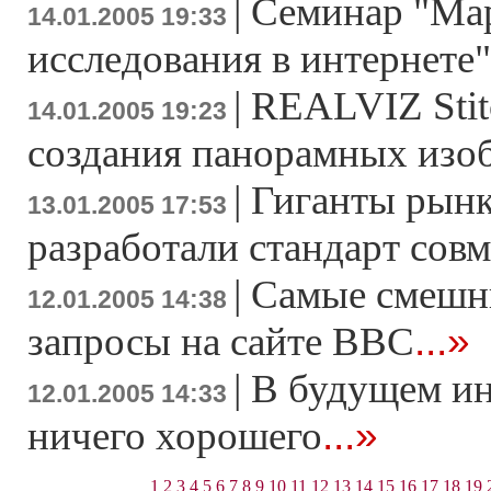
|
Семинар "Ма
14.01.2005 19:33
исследования в интернете"
|
REALVIZ Stitc
14.01.2005 19:23
создания панорамных изо
|
Гиганты рынк
13.01.2005 17:53
разработали стандарт сов
|
Самые смешн
12.01.2005 14:38
...»
запросы на сайте ВВС
|
В будущем ин
12.01.2005 14:33
...»
ничего хорошего
1
2
3
4
5
6
7
8
9
10
11
12
13
14
15
16
17
18
19