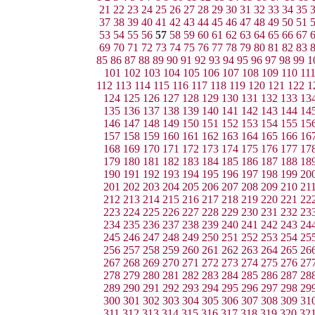
21
22
23
24
25
26
27
28
29
30
31
32
33
34
35
37
38
39
40
41
42
43
44
45
46
47
48
49
50
51
53
54
55
56
57
58
59
60
61
62
63
64
65
66
67
69
70
71
72
73
74
75
76
77
78
79
80
81
82
83
85
86
87
88
89
90
91
92
93
94
95
96
97
98
99
1
101
102
103
104
105
106
107
108
109
110
11
112
113
114
115
116
117
118
119
120
121
122
1
124
125
126
127
128
129
130
131
132
133
13
135
136
137
138
139
140
141
142
143
144
14
146
147
148
149
150
151
152
153
154
155
15
157
158
159
160
161
162
163
164
165
166
16
168
169
170
171
172
173
174
175
176
177
17
179
180
181
182
183
184
185
186
187
188
18
190
191
192
193
194
195
196
197
198
199
20
201
202
203
204
205
206
207
208
209
210
21
212
213
214
215
216
217
218
219
220
221
22
223
224
225
226
227
228
229
230
231
232
23
234
235
236
237
238
239
240
241
242
243
24
245
246
247
248
249
250
251
252
253
254
25
256
257
258
259
260
261
262
263
264
265
26
267
268
269
270
271
272
273
274
275
276
27
278
279
280
281
282
283
284
285
286
287
28
289
290
291
292
293
294
295
296
297
298
29
300
301
302
303
304
305
306
307
308
309
31
311
312
313
314
315
316
317
318
319
320
32