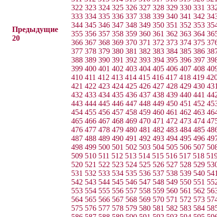
322
323
324
325
326
327
328
329
330
331
33
333
334
335
336
337
338
339
340
341
342
34
344
345
346
347
348
349
350
351
352
353
35
Предыдущие
355
356
357
358
359
360
361
362
363
364
36
20
366
367
368
369
370
371
372
373
374
375
37
377
378
379
380
381
382
383
384
385
386
38
388
389
390
391
392
393
394
395
396
397
39
399
400
401
402
403
404
405
406
407
408
40
410
411
412
413
414
415
416
417
418
419
42
421
422
423
424
425
426
427
428
429
430
43
432
433
434
435
436
437
438
439
440
441
44
443
444
445
446
447
448
449
450
451
452
45
454
455
456
457
458
459
460
461
462
463
46
465
466
467
468
469
470
471
472
473
474
47
476
477
478
479
480
481
482
483
484
485
48
487
488
489
490
491
492
493
494
495
496
49
498
499
500
501
502
503
504
505
506
507
50
509
510
511
512
513
514
515
516
517
518
51
520
521
522
523
524
525
526
527
528
529
53
531
532
533
534
535
536
537
538
539
540
54
542
543
544
545
546
547
548
549
550
551
55
553
554
555
556
557
558
559
560
561
562
56
564
565
566
567
568
569
570
571
572
573
57
575
576
577
578
579
580
581
582
583
584
58
586
587
588
589
590
591
592
593
594
595
59