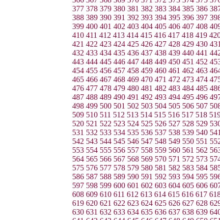
377
378
379
380
381
382
383
384
385
386
38
388
389
390
391
392
393
394
395
396
397
39
399
400
401
402
403
404
405
406
407
408
40
410
411
412
413
414
415
416
417
418
419
42
421
422
423
424
425
426
427
428
429
430
43
432
433
434
435
436
437
438
439
440
441
44
443
444
445
446
447
448
449
450
451
452
45
454
455
456
457
458
459
460
461
462
463
46
465
466
467
468
469
470
471
472
473
474
47
476
477
478
479
480
481
482
483
484
485
48
487
488
489
490
491
492
493
494
495
496
49
498
499
500
501
502
503
504
505
506
507
50
509
510
511
512
513
514
515
516
517
518
51
520
521
522
523
524
525
526
527
528
529
53
531
532
533
534
535
536
537
538
539
540
54
542
543
544
545
546
547
548
549
550
551
55
553
554
555
556
557
558
559
560
561
562
56
564
565
566
567
568
569
570
571
572
573
57
575
576
577
578
579
580
581
582
583
584
58
586
587
588
589
590
591
592
593
594
595
59
597
598
599
600
601
602
603
604
605
606
60
608
609
610
611
612
613
614
615
616
617
61
619
620
621
622
623
624
625
626
627
628
62
630
631
632
633
634
635
636
637
638
639
64