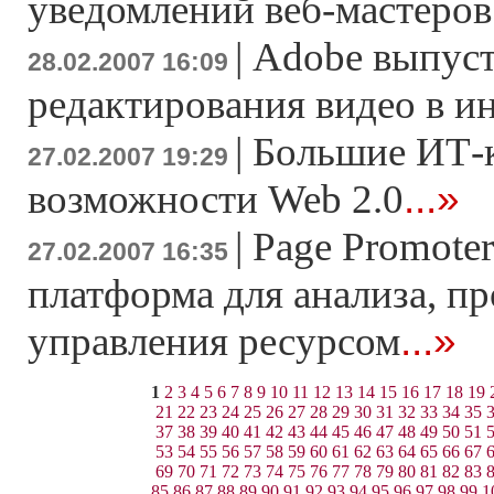
уведомлений веб-мастеров
|
Adobe выпуст
28.02.2007 16:09
редактирования видео в и
|
Большие ИТ-
27.02.2007 19:29
...»
возможности Web 2.0
|
Page Promoter
27.02.2007 16:35
платформа для анализа, п
...»
управления ресурсом
1
2
3
4
5
6
7
8
9
10
11
12
13
14
15
16
17
18
19
21
22
23
24
25
26
27
28
29
30
31
32
33
34
35
37
38
39
40
41
42
43
44
45
46
47
48
49
50
51
53
54
55
56
57
58
59
60
61
62
63
64
65
66
67
69
70
71
72
73
74
75
76
77
78
79
80
81
82
83
85
86
87
88
89
90
91
92
93
94
95
96
97
98
99
1