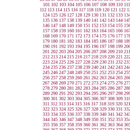
101
102
103
104
105
106
107
108
109
110
11
112
113
114
115
116
117
118
119
120
121
122
1
124
125
126
127
128
129
130
131
132
133
13
135
136
137
138
139
140
141
142
143
144
14
146
147
148
149
150
151
152
153
154
155
15
157
158
159
160
161
162
163
164
165
166
16
168
169
170
171
172
173
174
175
176
177
17
179
180
181
182
183
184
185
186
187
188
18
190
191
192
193
194
195
196
197
198
199
20
201
202
203
204
205
206
207
208
209
210
21
212
213
214
215
216
217
218
219
220
221
22
223
224
225
226
227
228
229
230
231
232
23
234
235
236
237
238
239
240
241
242
243
24
245
246
247
248
249
250
251
252
253
254
25
256
257
258
259
260
261
262
263
264
265
26
267
268
269
270
271
272
273
274
275
276
27
278
279
280
281
282
283
284
285
286
287
28
289
290
291
292
293
294
295
296
297
298
29
300
301
302
303
304
305
306
307
308
309
31
311
312
313
314
315
316
317
318
319
320
32
322
323
324
325
326
327
328
329
330
331
33
333
334
335
336
337
338
339
340
341
342
34
344
345
346
347
348
349
350
351
352
353
35
355
356
357
358
359
360
361
362
363
364
36
366
367
368
369
370
371
372
373
374
375
37