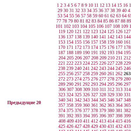
1
2
3
4
5
6
7
8
9
10
11
12
13
14
15
16
29
30
31
32
33
34
35
36
37
38
39
40
4
53
54
55
56
57
58
59
60
61
62
63
64
6
77
78
79
80
81
82
83
84
85
86
87
88
8
101
102
103
104
105
106
107
108
109
119
120
121
122
123
124
125
126
127
136
137
138
139
140
141
142
143
144
153
154
155
156
157
158
159
160
161
170
171
172
173
174
175
176
177
178
187
188
189
190
191
192
193
194
195
204
205
206
207
208
209
210
211
212
221
222
223
224
225
226
227
228
229
238
239
240
241
242
243
244
245
246
255
256
257
258
259
260
261
262
263
272
273
274
275
276
277
278
279
280
289
290
291
292
293
294
295
296
297
306
307
308
309
310
311
312
313
314
323
324
325
326
327
328
329
330
331
340
341
342
343
344
345
346
347
348
Предыдущие 20
357
358
359
360
361
362
363
364
365
374
375
376
377
378
379
380
381
382
391
392
393
394
395
396
397
398
399
408
409
410
411
412
413
414
415
416
425
426
427
428
429
430
431
432
433