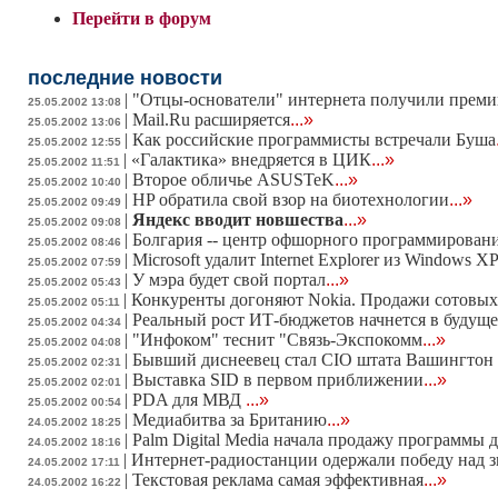
Перейти в форум
последние новости
|
"Отцы-основатели" интернета получили прем
25.05.2002 13:08
|
Mail.Ru расширяется
...»
25.05.2002 13:06
|
Как российские программисты встречали Буша
25.05.2002 12:55
|
«Галактика» внедряется в ЦИК
...»
25.05.2002 11:51
|
Второе обличье ASUSTeK
...»
25.05.2002 10:40
|
HP обратила свой взор на биотехнологии
...»
25.05.2002 09:49
|
Яндекс вводит новшества
...»
25.05.2002 09:08
|
Болгария -- центр офшорного программирован
25.05.2002 08:46
|
Microsoft удалит Internet Explorer из Windows X
25.05.2002 07:59
|
У мэра будет свой портал
...»
25.05.2002 05:43
|
Конкуренты догоняют Nokia. Продажи сотовых
25.05.2002 05:11
|
Реальный рост ИТ-бюджетов начнется в будуще
25.05.2002 04:34
|
"Инфоком" теснит "Связь-Экспокомм
...»
25.05.2002 04:08
|
Бывший диснеевец стал CIO штата Вашингтон
25.05.2002 02:31
|
Выставка SID в первом приближении
...»
25.05.2002 02:01
|
PDA для МВД
...»
25.05.2002 00:54
|
Медиабитва за Британию
...»
24.05.2002 18:25
|
Palm Digital Media начала продажу программы 
24.05.2002 18:16
|
Интернет-радиостанции одержали победу над
24.05.2002 17:11
|
Текстовая реклама самая эффективная
...»
24.05.2002 16:22