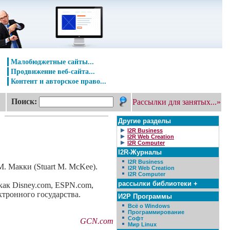
Малобюджетные сайты...
Продвижение веб-сайта...
Контент и авторское право...
Поиск:
Рассылки для занятых...»
Другие разделы
I2R Business
I2R Web Creation
I2R Computer
I2R-Журналы
I2R Business
. Макки (Stuart M. McKee).
I2R Web Creation
I2R Computer
рассылки библиотеки +
как Disney.com, ESPN.com,
тронного государства.
И2Р Программы
Всё о Windows
Программирование
Софт
GCN.com
Мир Linux