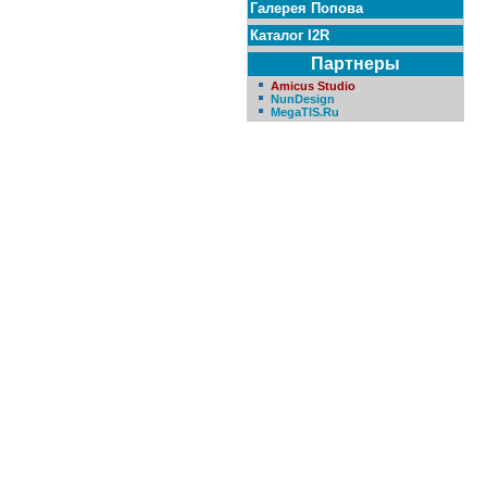
Галерея Попова
Каталог I2R
Партнеры
Amicus Studio
NunDesign
MegaTIS.Ru