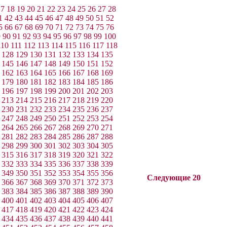
17
18
19
20
21
22
23
24
25
26
27
28
1
42
43
44
45
46
47
48
49
50
51
52
5
66
67
68
69
70
71
72
73
74
75
76
9
90
91
92
93
94
95
96
97
98
99
100
110
111
112
113
114
115
116
117
118
128
129
130
131
132
133
134
135
145
146
147
148
149
150
151
152
162
163
164
165
166
167
168
169
179
180
181
182
183
184
185
186
196
197
198
199
200
201
202
203
213
214
215
216
217
218
219
220
230
231
232
233
234
235
236
237
247
248
249
250
251
252
253
254
264
265
266
267
268
269
270
271
281
282
283
284
285
286
287
288
298
299
300
301
302
303
304
305
315
316
317
318
319
320
321
322
332
333
334
335
336
337
338
339
349
350
351
352
353
354
355
356
Следующие 20
366
367
368
369
370
371
372
373
383
384
385
386
387
388
389
390
400
401
402
403
404
405
406
407
417
418
419
420
421
422
423
424
434
435
436
437
438
439
440
441