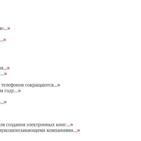
ию
...»
...»
ия
...»
P
...»
 телефонов сокращаются
...»
м году
...»
...»
для создания электронных книг
...»
 звукозаписывающими компаниями
...»