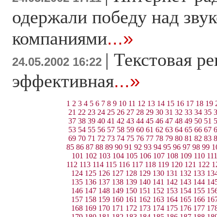
одержали победу над зв
компаниями
...»
|
Текстовая ре
24.05.2002 16:22
эффективная
...»
1
2
3
4
5
6
7
8
9
10
11
12
13
14
15
16
17
18
19
21
22
23
24
25
26
27
28
29
30
31
32
33
34
35
37
38
39
40
41
42
43
44
45
46
47
48
49
50
51
53
54
55
56
57
58
59
60
61
62
63
64
65
66
67
69
70
71
72
73
74
75
76
77
78
79
80
81
82
83
85
86
87
88
89
90
91
92
93
94
95
96
97
98
99
1
101
102
103
104
105
106
107
108
109
110
11
112
113
114
115
116
117
118
119
120
121
122
1
124
125
126
127
128
129
130
131
132
133
13
135
136
137
138
139
140
141
142
143
144
14
146
147
148
149
150
151
152
153
154
155
15
157
158
159
160
161
162
163
164
165
166
16
168
169
170
171
172
173
174
175
176
177
17
179
180
181
182
183
184
185
186
187
188
18