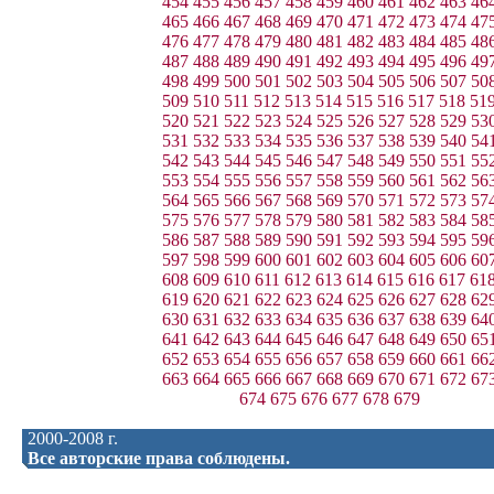
454
455
456
457
458
459
460
461
462
463
46
465
466
467
468
469
470
471
472
473
474
47
476
477
478
479
480
481
482
483
484
485
48
487
488
489
490
491
492
493
494
495
496
49
498
499
500
501
502
503
504
505
506
507
50
509
510
511
512
513
514
515
516
517
518
51
520
521
522
523
524
525
526
527
528
529
53
531
532
533
534
535
536
537
538
539
540
54
542
543
544
545
546
547
548
549
550
551
55
553
554
555
556
557
558
559
560
561
562
56
564
565
566
567
568
569
570
571
572
573
57
575
576
577
578
579
580
581
582
583
584
58
586
587
588
589
590
591
592
593
594
595
59
597
598
599
600
601
602
603
604
605
606
60
608
609
610
611
612
613
614
615
616
617
61
619
620
621
622
623
624
625
626
627
628
62
630
631
632
633
634
635
636
637
638
639
64
641
642
643
644
645
646
647
648
649
650
65
652
653
654
655
656
657
658
659
660
661
66
663
664
665
666
667
668
669
670
671
672
67
674
675
676
677
678
679
2000-2008 г.
Все авторские права соблюдены.