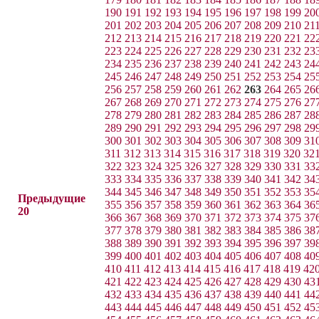
190
191
192
193
194
195
196
197
198
199
20
201
202
203
204
205
206
207
208
209
210
21
212
213
214
215
216
217
218
219
220
221
22
223
224
225
226
227
228
229
230
231
232
23
234
235
236
237
238
239
240
241
242
243
24
245
246
247
248
249
250
251
252
253
254
25
256
257
258
259
260
261
262
263
264
265
26
267
268
269
270
271
272
273
274
275
276
27
278
279
280
281
282
283
284
285
286
287
28
289
290
291
292
293
294
295
296
297
298
29
300
301
302
303
304
305
306
307
308
309
31
311
312
313
314
315
316
317
318
319
320
32
322
323
324
325
326
327
328
329
330
331
33
333
334
335
336
337
338
339
340
341
342
34
344
345
346
347
348
349
350
351
352
353
35
Предыдущие
355
356
357
358
359
360
361
362
363
364
36
20
366
367
368
369
370
371
372
373
374
375
37
377
378
379
380
381
382
383
384
385
386
38
388
389
390
391
392
393
394
395
396
397
39
399
400
401
402
403
404
405
406
407
408
40
410
411
412
413
414
415
416
417
418
419
42
421
422
423
424
425
426
427
428
429
430
43
432
433
434
435
436
437
438
439
440
441
44
443
444
445
446
447
448
449
450
451
452
45