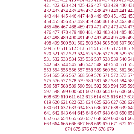
421
422
423
424
425
426
427
428
429
430
43
432
433
434
435
436
437
438
439
440
441
44
443
444
445
446
447
448
449
450
451
452
45
454
455
456
457
458
459
460
461
462
463
46
465
466
467
468
469
470
471
472
473
474
47
476
477
478
479
480
481
482
483
484
485
48
487
488
489
490
491
492
493
494
495
496
49
498
499
500
501
502
503
504
505
506
507
50
509
510
511
512
513
514
515
516
517
518
51
520
521
522
523
524
525
526
527
528
529
53
531
532
533
534
535
536
537
538
539
540
54
542
543
544
545
546
547
548
549
550
551
55
553
554
555
556
557
558
559
560
561
562
56
564
565
566
567
568
569
570
571
572
573
57
575
576
577
578
579
580
581
582
583
584
58
586
587
588
589
590
591
592
593
594
595
59
597
598
599
600
601
602
603
604
605
606
60
608
609
610
611
612
613
614
615
616
617
61
619
620
621
622
623
624
625
626
627
628
62
630
631
632
633
634
635
636
637
638
639
64
641
642
643
644
645
646
647
648
649
650
65
652
653
654
655
656
657
658
659
660
661
66
663
664
665
666
667
668
669
670
671
672
67
674
675
676
677
678
679