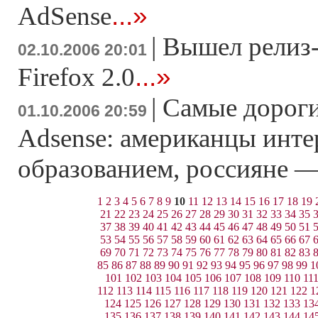
...»
AdSense
|
Вышел релиз-
02.10.2006 20:01
...»
Firefox 2.0
|
Самые дороги
01.10.2006 20:59
Adsense: американцы инт
образованием, россияне 
1
2
3
4
5
6
7
8
9
10
11
12
13
14
15
16
17
18
19
21
22
23
24
25
26
27
28
29
30
31
32
33
34
35
37
38
39
40
41
42
43
44
45
46
47
48
49
50
51
53
54
55
56
57
58
59
60
61
62
63
64
65
66
67
69
70
71
72
73
74
75
76
77
78
79
80
81
82
83
85
86
87
88
89
90
91
92
93
94
95
96
97
98
99
1
101
102
103
104
105
106
107
108
109
110
11
112
113
114
115
116
117
118
119
120
121
122
1
124
125
126
127
128
129
130
131
132
133
13
135
136
137
138
139
140
141
142
143
144
14