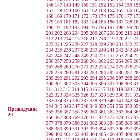
146
147
148
149
150
151
152
153
154
155
15
157
158
159
160
161
162
163
164
165
166
16
168
169
170
171
172
173
174
175
176
177
17
179
180
181
182
183
184
185
186
187
188
18
190
191
192
193
194
195
196
197
198
199
20
201
202
203
204
205
206
207
208
209
210
21
212
213
214
215
216
217
218
219
220
221
22
223
224
225
226
227
228
229
230
231
232
23
234
235
236
237
238
239
240
241
242
243
24
245
246
247
248
249
250
251
252
253
254
25
256
257
258
259
260
261
262
263
264
265
26
267
268
269
270
271
272
273
274
275
276
27
278
279
280
281
282
283
284
285
286
287
28
289
290
291
292
293
294
295
296
297
298
29
300
301
302
303
304
305
306
307
308
309
31
311
312
313
314
315
316
317
318
319
320
32
322
323
324
325
326
327
328
329
330
331
33
333
334
335
336
337
338
339
340
341
342
34
344
345
346
347
348
349
350
351
352
353
35
Предыдущие
355
356
357
358
359
360
361
362
363
364
36
20
366
367
368
369
370
371
372
373
374
375
37
377
378
379
380
381
382
383
384
385
386
38
388
389
390
391
392
393
394
395
396
397
39
399
400
401
402
403
404
405
406
407
408
40
410
411
412
413
414
415
416
417
418
419
42