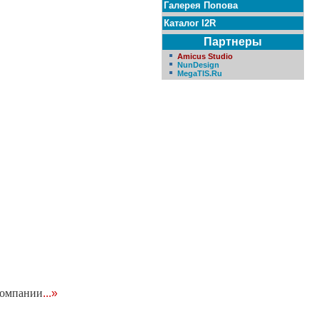
Галерея Попова
Каталог I2R
Партнеры
Amicus Studio
NunDesign
MegaTIS.Ru
компании
...»