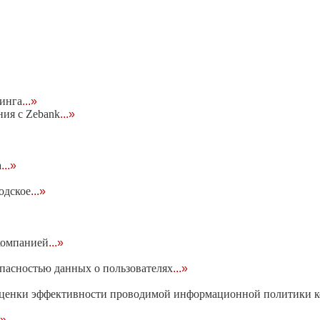
кинга
...»
ния с Zebank
...»
а
...»
одское
...»
компанией
...»
опасностью данных о пользователях
...»
 оценки эффективности проводимой информационной политики 
.»