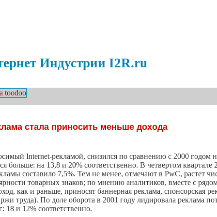
ернет Индустрии I2R.ru
еклама стала приносить меньше дохода
носимый Internet-рекламой, снизился по сравнению с 2000 годом 
я больше: на 13,8 и 20% соответственно. В четвертом квартале 
кламы составило 7,5%. Тем не менее, отмечают в PwC, растет ч
ярности товарных знаков; по мнению аналитиков, вместе с рядом
од, как и раньше, приносят баннерная реклама, спонсорская ре
жи труда). По доле оборота в 2001 году лидировала реклама пот
г: 18 и 12% соответственно.