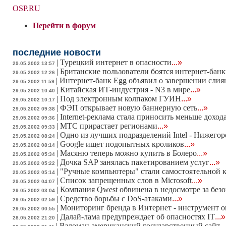
OSP.RU
Перейти в форум
последние новости
|
Турецкий интернет в опасности
...»
29.05.2002 13:57
|
Британские пользователи боятся интернет-бан
29.05.2002 12:26
|
Интернет-банк Egg объявил о завершении слия
29.05.2002 11:59
|
Китайская ИТ-индустрия - N3 в мире
...»
29.05.2002 10:40
|
Под электронным колпаком ГУИН
...»
29.05.2002 10:17
|
ФЭП открывает новую баннерную сеть
...»
29.05.2002 09:38
|
Internet-реклама стала приносить меньше доход
29.05.2002 09:36
|
МТС прирастает регионами
...»
29.05.2002 09:33
|
Одно из лучших подразделений Intel - Нижегор
29.05.2002 08:24
|
Google ищет подопытных кроликов
...»
29.05.2002 08:14
|
Масяню теперь можно купить в Болеро
...»
29.05.2002 05:34
|
Дочка SAP занялась пакетированием услуг
...»
29.05.2002 05:22
|
"Ручные компьютеры" стали самостоятельной 
29.05.2002 05:14
|
Список запрещенных слов в Microsoft
...»
29.05.2002 04:07
|
Компания Qwest обвинена в недосмотре за без
29.05.2002 03:04
|
Средство борьбы с DoS-атаками
...»
29.05.2002 02:59
|
Мониторинг бренда в Интернет - инструмент
29.05.2002 00:55
|
Далай-лама предупреждает об опасностях IT
...»
28.05.2002 21:20
|
Взломан американский государственный сайт
..