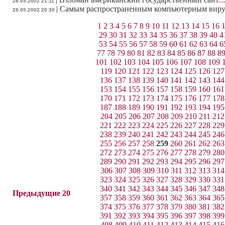
28.05.2002 21:11
|
Самым распространенным компьютерным вирус
28.05.2002 20:30
1
2
3
4
5
6
7
8
9
10
11
12
13
14
15
16
29
30
31
32
33
34
35
36
37
38
39
40
4
53
54
55
56
57
58
59
60
61
62
63
64
6
77
78
79
80
81
82
83
84
85
86
87
88
8
101
102
103
104
105
106
107
108
109
119
120
121
122
123
124
125
126
127
136
137
138
139
140
141
142
143
144
153
154
155
156
157
158
159
160
161
170
171
172
173
174
175
176
177
178
187
188
189
190
191
192
193
194
195
204
205
206
207
208
209
210
211
212
221
222
223
224
225
226
227
228
229
238
239
240
241
242
243
244
245
246
255
256
257
258
259
260
261
262
263
272
273
274
275
276
277
278
279
280
289
290
291
292
293
294
295
296
297
306
307
308
309
310
311
312
313
314
323
324
325
326
327
328
329
330
331
340
341
342
343
344
345
346
347
348
Предыдущие 20
357
358
359
360
361
362
363
364
365
374
375
376
377
378
379
380
381
382
391
392
393
394
395
396
397
398
399
408
409
410
411
412
413
414
415
416