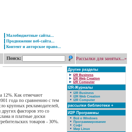
Малобюджетные сайты...
Продвижение веб-сайта...
Контент и авторское право...
Поиск:
Рассылки для занятых...»
Другие разделы
I2R Business
I2R Web Creation
I2R Computer
I2R-Журналы
I2R Business
на 12%. Как отмечают
I2R Web Creation
2001 года по сравнению с тем
I2R Computer
рассылки библиотеки +
исло крупных рекламодателей,
 других факторов это со
И2Р Программы
клама и платные доски
Всё о Windows
ребительских товаров - 30%.
Программирование
Софт
Мир Linux