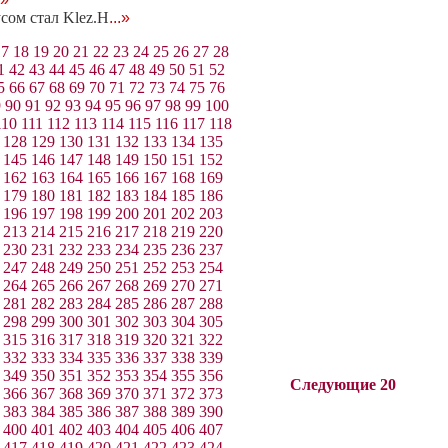
ом стал Klez.H
...»
17
18
19
20
21
22
23
24
25
26
27
28
1
42
43
44
45
46
47
48
49
50
51
52
5
66
67
68
69
70
71
72
73
74
75
76
9
90
91
92
93
94
95
96
97
98
99
100
110
111
112
113
114
115
116
117
118
128
129
130
131
132
133
134
135
145
146
147
148
149
150
151
152
162
163
164
165
166
167
168
169
179
180
181
182
183
184
185
186
196
197
198
199
200
201
202
203
213
214
215
216
217
218
219
220
230
231
232
233
234
235
236
237
247
248
249
250
251
252
253
254
264
265
266
267
268
269
270
271
281
282
283
284
285
286
287
288
298
299
300
301
302
303
304
305
315
316
317
318
319
320
321
322
332
333
334
335
336
337
338
339
349
350
351
352
353
354
355
356
Следующие 20
366
367
368
369
370
371
372
373
383
384
385
386
387
388
389
390
400
401
402
403
404
405
406
407
417
418
419
420
421
422
423
424