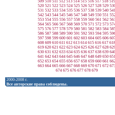
509
510
511
512
513
514
515
516
517
518
51
520
521
522
523
524
525
526
527
528
529
53
531
532
533
534
535
536
537
538
539
540
54
542
543
544
545
546
547
548
549
550
551
55
553
554
555
556
557
558
559
560
561
562
56
564
565
566
567
568
569
570
571
572
573
57
575
576
577
578
579
580
581
582
583
584
58
586
587
588
589
590
591
592
593
594
595
59
597
598
599
600
601
602
603
604
605
606
60
608
609
610
611
612
613
614
615
616
617
61
619
620
621
622
623
624
625
626
627
628
62
630
631
632
633
634
635
636
637
638
639
64
641
642
643
644
645
646
647
648
649
650
65
652
653
654
655
656
657
658
659
660
661
66
663
664
665
666
667
668
669
670
671
672
67
674
675
676
677
678
679
2000-2008 г.
Все авторские права соблюдены.