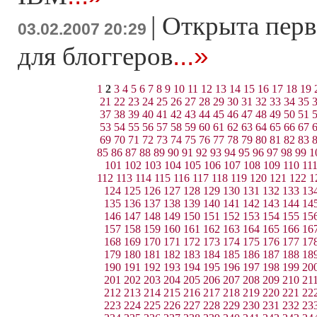
|
Открыта перв
03.02.2007 20:29
...»
для блоггеров
1
2
3
4
5
6
7
8
9
10
11
12
13
14
15
16
17
18
19
21
22
23
24
25
26
27
28
29
30
31
32
33
34
35
37
38
39
40
41
42
43
44
45
46
47
48
49
50
51
53
54
55
56
57
58
59
60
61
62
63
64
65
66
67
69
70
71
72
73
74
75
76
77
78
79
80
81
82
83
85
86
87
88
89
90
91
92
93
94
95
96
97
98
99
1
101
102
103
104
105
106
107
108
109
110
11
112
113
114
115
116
117
118
119
120
121
122
1
124
125
126
127
128
129
130
131
132
133
13
135
136
137
138
139
140
141
142
143
144
14
146
147
148
149
150
151
152
153
154
155
15
157
158
159
160
161
162
163
164
165
166
16
168
169
170
171
172
173
174
175
176
177
17
179
180
181
182
183
184
185
186
187
188
18
190
191
192
193
194
195
196
197
198
199
20
201
202
203
204
205
206
207
208
209
210
21
212
213
214
215
216
217
218
219
220
221
22
223
224
225
226
227
228
229
230
231
232
23