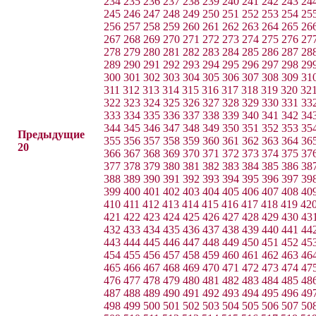
234
235
236
237
238
239
240
241
242
243
24
245
246
247
248
249
250
251
252
253
254
25
256
257
258
259
260
261
262
263
264
265
26
267
268
269
270
271
272
273
274
275
276
27
278
279
280
281
282
283
284
285
286
287
28
289
290
291
292
293
294
295
296
297
298
29
300
301
302
303
304
305
306
307
308
309
31
311
312
313
314
315
316
317
318
319
320
32
322
323
324
325
326
327
328
329
330
331
33
333
334
335
336
337
338
339
340
341
342
34
344
345
346
347
348
349
350
351
352
353
35
Предыдущие
355
356
357
358
359
360
361
362
363
364
36
20
366
367
368
369
370
371
372
373
374
375
37
377
378
379
380
381
382
383
384
385
386
38
388
389
390
391
392
393
394
395
396
397
39
399
400
401
402
403
404
405
406
407
408
40
410
411
412
413
414
415
416
417
418
419
42
421
422
423
424
425
426
427
428
429
430
43
432
433
434
435
436
437
438
439
440
441
44
443
444
445
446
447
448
449
450
451
452
45
454
455
456
457
458
459
460
461
462
463
46
465
466
467
468
469
470
471
472
473
474
47
476
477
478
479
480
481
482
483
484
485
48
487
488
489
490
491
492
493
494
495
496
49
498
499
500
501
502
503
504
505
506
507
50