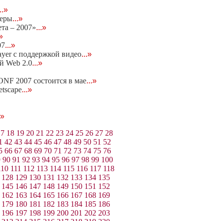
...»
неры
...»
та – 2007»
...»
.»
07
...»
ayer c поддержкой видео
...»
ей Web 2.0
...»
NF 2007 состоится в мае
...»
etscape
...»
.»
17
18
19
20
21
22
23
24
25
26
27
28
1
42
43
44
45
46
47
48
49
50
51
52
5
66
67
68
69
70
71
72
73
74
75
76
9
90
91
92
93
94
95
96
97
98
99
100
110
111
112
113
114
115
116
117
118
128
129
130
131
132
133
134
135
145
146
147
148
149
150
151
152
162
163
164
165
166
167
168
169
179
180
181
182
183
184
185
186
196
197
198
199
200
201
202
203