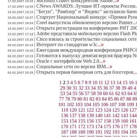
|
Microsoft станет конкурентом Adobe
...»
17.02.2007 15:22
|
CNews AWARDS: Лучшие ИТ-проекты России
17.02.2007 14:39
|
"Бегун", "Рамблер" и "Яндекс" заглушили бан
16.02.2007 19:15
|
Стартует Национальный конкурс «Премия Руне
16.02.2007 16:57
|
Corel выпустила обновленную версию Painter
..
15.02.2007 18:54
|
Открыта регистрация на конференцию РИТ 20
15.02.2007 17:44
|
Adobe представила мобильную версию Flash Pl
15.02.2007 17:18
|
Cisco взялась за строительство социальных сет
14.02.2007 15:26
|
Интернет по стандартам w3c
...»
09.02.2007 20:15
|
Ежегодная международная конференция PHPCO
09.02.2007 19:45
|
Готовится к выпуску девятая версия браузера N
06.02.2007 15:19
|
Oracle с интерфейсом Web 2.0
...»
05.02.2007 20:09
|
Социальные сети по версии IBM
...»
04.02.2007 20:19
|
Открыта первая баннерная сеть для блоггеров
..
03.02.2007 20:29
1
2
3
4
5
6
7
8
9
10
11
12
13
14
15
16
29
30
31
32
33
34
35
36
37
38
39
40
4
53
54
55
56
57
58
59
60
61
62
63
64
6
77
78
79
80
81
82
83
84
85
86
87
88
8
101
102
103
104
105
106
107
108
109
119
120
121
122
123
124
125
126
127
136
137
138
139
140
141
142
143
144
153
154
155
156
157
158
159
160
161
170
171
172
173
174
175
176
177
178
187
188
189
190
191
192
193
194
195