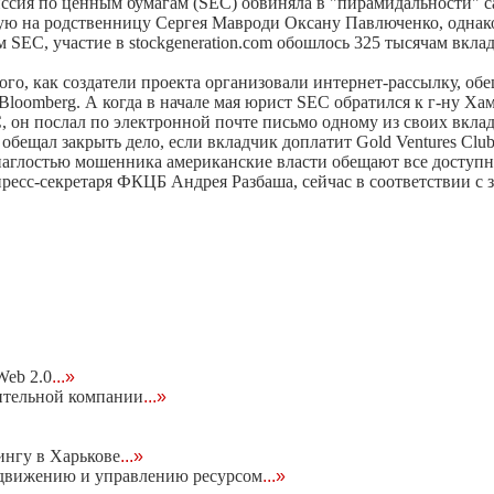
иссия по ценным бумагам (SEC) обвиняла в "пирамидальности" 
нную на родственницу Сергея Мавроди Оксану Павлюченко, одна
SEC, участие в stockgeneration.com обошлось 325 тысячам вклад
того, как создатели проекта организовали интернет-рассылку, о
Bloomberg. А когда в начале мая юрист SEC обратился к г-ну Ха
, он послал по электронной почте письмо одному из своих вклад
 обещал закрыть дело, если вкладчик доплатит Gold Ventures Cl
аглостью мошенника американские власти обещают все доступны
пресс-секретаря ФКЦБ Андрея Разбаша, сейчас в соответствии с
eb 2.0
...»
ительной компании
...»
ингу в Харькове
...»
родвижению и управлению ресурсом
...»