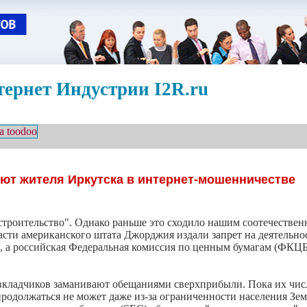
ернет Индустрии I2R.ru
т жителя Иркутска в интернет-мошенничестве
троительство". Однако раньше это сходило нашим соотечествен
сти американского штата Джорджия издали запрет на деятельно
е, а российская Федеральная комиссия по ценным бумагам (ФКЦБ
кладчиков заманивают обещаниями сверхприбыли. Пока их число
продолжаться не может даже из-за ограниченности населения Зем