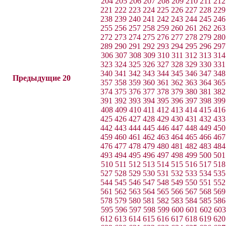
204
205
206
207
208
209
210
211
212
221
222
223
224
225
226
227
228
229
238
239
240
241
242
243
244
245
246
255
256
257
258
259
260
261
262
263
272
273
274
275
276
277
278
279
280
289
290
291
292
293
294
295
296
297
306
307
308
309
310
311
312
313
314
323
324
325
326
327
328
329
330
331
340
341
342
343
344
345
346
347
348
Предыдущие 20
357
358
359
360
361
362
363
364
365
374
375
376
377
378
379
380
381
382
391
392
393
394
395
396
397
398
399
408
409
410
411
412
413
414
415
416
425
426
427
428
429
430
431
432
433
442
443
444
445
446
447
448
449
450
459
460
461
462
463
464
465
466
467
476
477
478
479
480
481
482
483
484
493
494
495
496
497
498
499
500
501
510
511
512
513
514
515
516
517
518
527
528
529
530
531
532
533
534
535
544
545
546
547
548
549
550
551
552
561
562
563
564
565
566
567
568
569
578
579
580
581
582
583
584
585
586
595
596
597
598
599
600
601
602
603
612
613
614
615
616
617
618
619
620