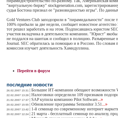
пирамидостроительство по-разному. Так, Американская ком
"виртуальную биржу" stockgeneration.com, зарегистрирова
судья Бостона признал ее "разновидностью игры". По данным 
Gold Ventures Club заподозрили в "пирамидальности" после 
100% прибыли за две недели, сообщает новостное агентство 
тот решил заработать и на этом. Подписавшись юристом SEC
участия вкладчика в деятельности компании. "Юрист" якобы
не поддался на шантаж и сообщил в полицию. Разъяренные н
Journal. SEC обратилась за помощью и в Россию. По словам 
комиссия изучает деятельность Хамидуллина.
Перейти в форум
последние новости
|
Большие ИТ-компании обещают возможности W
26.02.2007 15:31
|
Налоговики определили 109 признаков подозр
22.02.2007 13:28
|
SAP купила компанию Pilot Software
...»
21.02.2007 17:37
|
Обновление программы Semonitor 3.51
...»
20.02.2007 15:55
|
1-й семинар по современному интернет маркет
20.02.2007 13:42
|
21 марта - бесплатный семинар по анализу, п
20.02.2007 12:24