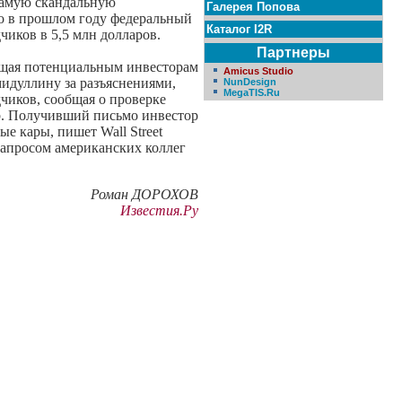
самую скандальную
Галерея Попова
ко в прошлом году федеральный
Каталог I2R
чиков в 5,5 млн долларов.
Партнеры
бещая потенциальным инвесторам
Amicus Studio
мидуллину за разъяснениями,
NunDesign
MegaTIS.Ru
чиков, сообщая о проверке
ub. Получивший письмо инвестор
е кары, пишет Wall Street
 запросом американских коллег
Роман ДОРОХОВ
Известия.Ру