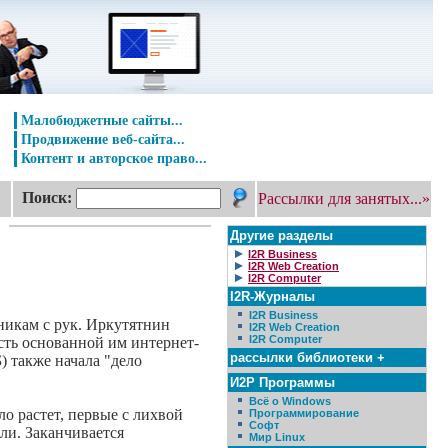
Малобюджетные сайты...
Продвижение веб-сайта...
Контент и авторское право...
Поиск:
Рассылки для занятых...»
Другие разделы
I2R Business
I2R Web Creation
I2R Computer
I2R-Журналы
I2R Business
никам с рук. Иркутятнин
I2R Web Creation
I2R Computer
сть основанной им интернет-
рассылки библиотеки +
) также начала "дело
И2Р Программы
Всё о Windows
 растет, первые с лихвой
Программирование
Софт
ли. Заканчивается
Мир Linux