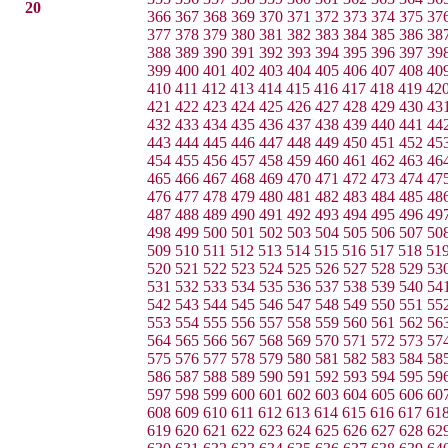
20
366
367
368
369
370
371
372
373
374
375
37
377
378
379
380
381
382
383
384
385
386
38
388
389
390
391
392
393
394
395
396
397
39
399
400
401
402
403
404
405
406
407
408
40
410
411
412
413
414
415
416
417
418
419
42
421
422
423
424
425
426
427
428
429
430
43
432
433
434
435
436
437
438
439
440
441
44
443
444
445
446
447
448
449
450
451
452
45
454
455
456
457
458
459
460
461
462
463
46
465
466
467
468
469
470
471
472
473
474
47
476
477
478
479
480
481
482
483
484
485
48
487
488
489
490
491
492
493
494
495
496
49
498
499
500
501
502
503
504
505
506
507
50
509
510
511
512
513
514
515
516
517
518
51
520
521
522
523
524
525
526
527
528
529
53
531
532
533
534
535
536
537
538
539
540
54
542
543
544
545
546
547
548
549
550
551
55
553
554
555
556
557
558
559
560
561
562
56
564
565
566
567
568
569
570
571
572
573
57
575
576
577
578
579
580
581
582
583
584
58
586
587
588
589
590
591
592
593
594
595
59
597
598
599
600
601
602
603
604
605
606
60
608
609
610
611
612
613
614
615
616
617
61
619
620
621
622
623
624
625
626
627
628
62