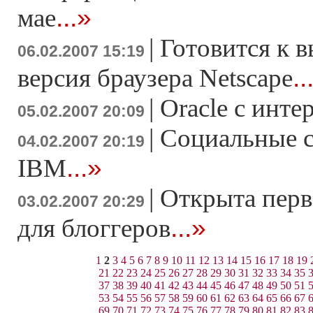
...»
мае
|
Готовится к в
06.02.2007 15:19
..
версия браузера Netscape
|
Oracle с инте
05.02.2007 20:09
|
Социальные с
04.02.2007 20:19
...»
IBM
|
Открыта перв
03.02.2007 20:29
...»
для блоггеров
1
2
3
4
5
6
7
8
9
10
11
12
13
14
15
16
17
18
19
21
22
23
24
25
26
27
28
29
30
31
32
33
34
35
37
38
39
40
41
42
43
44
45
46
47
48
49
50
51
53
54
55
56
57
58
59
60
61
62
63
64
65
66
67
69
70
71
72
73
74
75
76
77
78
79
80
81
82
83