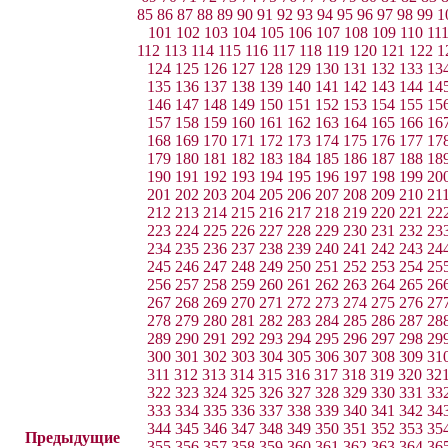
85
86
87
88
89
90
91
92
93
94
95
96
97
98
99
1
101
102
103
104
105
106
107
108
109
110
11
112
113
114
115
116
117
118
119
120
121
122
1
124
125
126
127
128
129
130
131
132
133
13
135
136
137
138
139
140
141
142
143
144
14
146
147
148
149
150
151
152
153
154
155
15
157
158
159
160
161
162
163
164
165
166
16
168
169
170
171
172
173
174
175
176
177
17
179
180
181
182
183
184
185
186
187
188
18
190
191
192
193
194
195
196
197
198
199
20
201
202
203
204
205
206
207
208
209
210
21
212
213
214
215
216
217
218
219
220
221
22
223
224
225
226
227
228
229
230
231
232
23
234
235
236
237
238
239
240
241
242
243
24
245
246
247
248
249
250
251
252
253
254
25
256
257
258
259
260
261
262
263
264
265
26
267
268
269
270
271
272
273
274
275
276
27
278
279
280
281
282
283
284
285
286
287
28
289
290
291
292
293
294
295
296
297
298
29
300
301
302
303
304
305
306
307
308
309
31
311
312
313
314
315
316
317
318
319
320
32
322
323
324
325
326
327
328
329
330
331
33
333
334
335
336
337
338
339
340
341
342
34
344
345
346
347
348
349
350
351
352
353
35
Предыдущие
355
356
357
358
359
360
361
362
363
364
36