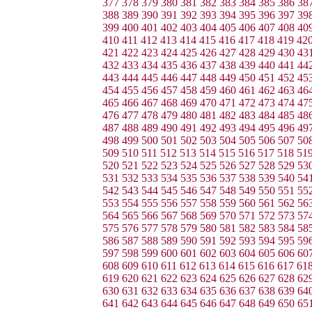
377
378
379
380
381
382
383
384
385
386
38
388
389
390
391
392
393
394
395
396
397
39
399
400
401
402
403
404
405
406
407
408
40
410
411
412
413
414
415
416
417
418
419
42
421
422
423
424
425
426
427
428
429
430
43
432
433
434
435
436
437
438
439
440
441
44
443
444
445
446
447
448
449
450
451
452
45
454
455
456
457
458
459
460
461
462
463
46
465
466
467
468
469
470
471
472
473
474
47
476
477
478
479
480
481
482
483
484
485
48
487
488
489
490
491
492
493
494
495
496
49
498
499
500
501
502
503
504
505
506
507
50
509
510
511
512
513
514
515
516
517
518
51
520
521
522
523
524
525
526
527
528
529
53
531
532
533
534
535
536
537
538
539
540
54
542
543
544
545
546
547
548
549
550
551
55
553
554
555
556
557
558
559
560
561
562
56
564
565
566
567
568
569
570
571
572
573
57
575
576
577
578
579
580
581
582
583
584
58
586
587
588
589
590
591
592
593
594
595
59
597
598
599
600
601
602
603
604
605
606
60
608
609
610
611
612
613
614
615
616
617
61
619
620
621
622
623
624
625
626
627
628
62
630
631
632
633
634
635
636
637
638
639
64
641
642
643
644
645
646
647
648
649
650
65