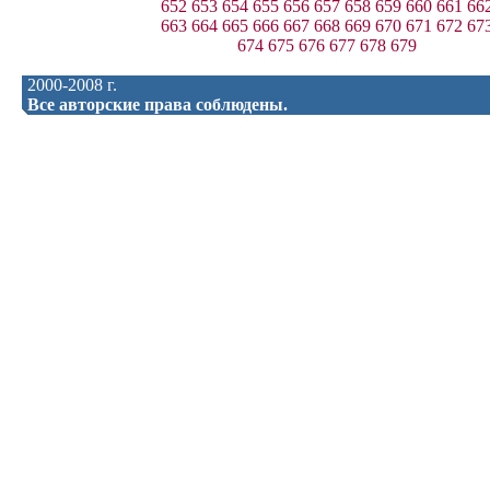
652
653
654
655
656
657
658
659
660
661
66
663
664
665
666
667
668
669
670
671
672
67
674
675
676
677
678
679
2000-2008 г.
Все авторские права соблюдены.