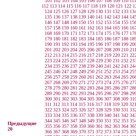
101
102
103
104
105
106
107
108
109
110
11
112
113
114
115
116
117
118
119
120
121
122
1
124
125
126
127
128
129
130
131
132
133
13
135
136
137
138
139
140
141
142
143
144
14
146
147
148
149
150
151
152
153
154
155
15
157
158
159
160
161
162
163
164
165
166
16
168
169
170
171
172
173
174
175
176
177
17
179
180
181
182
183
184
185
186
187
188
18
190
191
192
193
194
195
196
197
198
199
20
201
202
203
204
205
206
207
208
209
210
21
212
213
214
215
216
217
218
219
220
221
22
223
224
225
226
227
228
229
230
231
232
23
234
235
236
237
238
239
240
241
242
243
24
245
246
247
248
249
250
251
252
253
254
25
256
257
258
259
260
261
262
263
264
265
26
267
268
269
270
271
272
273
274
275
276
27
278
279
280
281
282
283
284
285
286
287
28
289
290
291
292
293
294
295
296
297
298
29
300
301
302
303
304
305
306
307
308
309
31
311
312
313
314
315
316
317
318
319
320
32
322
323
324
325
326
327
328
329
330
331
33
333
334
335
336
337
338
339
340
341
342
34
344
345
346
347
348
349
350
351
352
353
35
Предыдущие
355
356
357
358
359
360
361
362
363
364
36
20
366
367
368
369
370
371
372
373
374
375
37