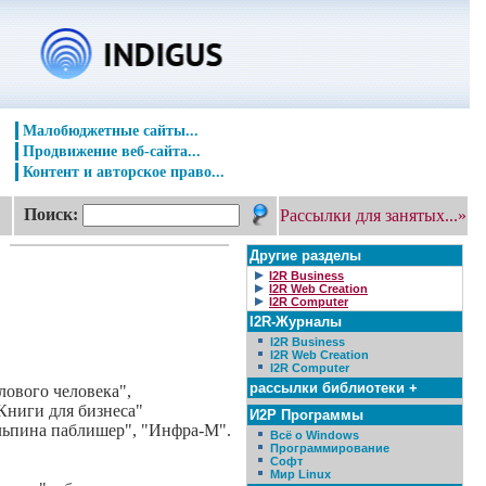
Малобюджетные сайты...
Продвижение веб-сайта...
Контент и авторское право...
Поиск:
Рассылки для занятых...»
Другие разделы
I2R Business
I2R Web Creation
I2R Computer
I2R-Журналы
I2R Business
I2R Web Creation
I2R Computer
рассылки библиотеки +
лового человека",
Книги для бизнеса"
И2Р Программы
"Альпина паблишер", "Инфра-М".
Всё о Windows
Программирование
Софт
Мир Linux