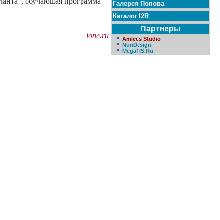
таланта", обучающая программа
Галерея Попова
Каталог I2R
Партнеры
ione.ru
Amicus Studio
NunDesign
MegaTIS.Ru