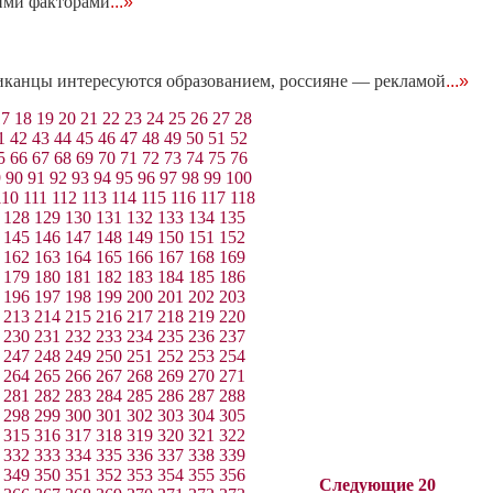
ними факторами
...»
иканцы интересуются образованием, россияне — рекламой
...»
17
18
19
20
21
22
23
24
25
26
27
28
1
42
43
44
45
46
47
48
49
50
51
52
5
66
67
68
69
70
71
72
73
74
75
76
9
90
91
92
93
94
95
96
97
98
99
100
110
111
112
113
114
115
116
117
118
128
129
130
131
132
133
134
135
145
146
147
148
149
150
151
152
162
163
164
165
166
167
168
169
179
180
181
182
183
184
185
186
196
197
198
199
200
201
202
203
213
214
215
216
217
218
219
220
230
231
232
233
234
235
236
237
247
248
249
250
251
252
253
254
264
265
266
267
268
269
270
271
281
282
283
284
285
286
287
288
298
299
300
301
302
303
304
305
315
316
317
318
319
320
321
322
332
333
334
335
336
337
338
339
349
350
351
352
353
354
355
356
Следующие 20