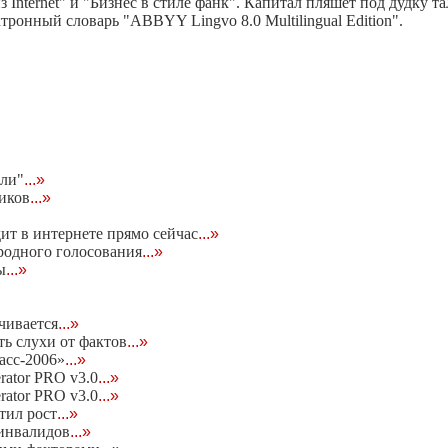
 Internet" и "Бизнес в стиле фанк". Капитал пляшет под дудку 
онный словарь "ABBYY Lingvo 8.0 Multilingual Edition".
ели"
...»
чиков
...»
дит в интернете прямо сейчас
...»
родного голосования
...»
ы
...»
чивается
...»
ь слухи от фактов
...»
асс-2006»
...»
rator PRO v3.0
...»
rator PRO v3.0
...»
тил рост
...»
 инвалидов
...»