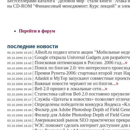
Бестселлерами каталога "Деловой мир" стали книги "Атака из
на CD-ROM "Финансовый менеджмент: Курс лекций" и электр
Перейти в форум
последние новости
|
Allsoft.ru подвел итоги акции "Мобильные нед
06.10.2006 16:23
|
Google открыла Universal Gadgets для разработ
05.10.2006 21:18
|
Поисковая оптимизация в России. 2006 год
...»
05.10.2006 14:42
|
Поиск по блогам 2.0: что интересного происхо
04.10.2006 20:49
|
Премия Рунета-2006: стартовал второй этап На
04.10.2006 15:19
|
Atlaskit и MyTop запускают совместные проект
04.10.2006 13:26
|
Важные новости черпают не из блогов
...»
03.10.2006 20:54
|
Веб 2.0 пришел в локальные сети
...»
03.10.2006 20:44
|
Статистика сайтов Веб 2.0 постоянно преувели
03.10.2006 20:34
|
Служба «Цитаты в новостях» позволяет отличат
03.10.2006 20:17
|
Определены победители конкурса Яндекса «Кл
03.10.2006 20:09
|
Фильтр для Adobe Photoshop Depth of Field Gene
03.10.2006 19:45
|
Фильтр для Adobe Photoshop Depth of Field Gene
03.10.2006 18:28
|
Американский рынок SEO практически прекра
03.10.2006 18:02
|
W3C поможет сделать интернет доступнее для
03.10.2006 16:22