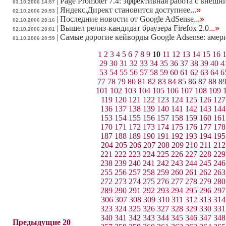
|
Page Promoter 7.4: эффективная работа с внеш
03.10.2006 14:57
|
Яндекс.Директ становится доступнее
...»
02.10.2006 20:53
|
Последние новости от Google AdSense
...»
02.10.2006 20:16
|
Вышел релиз-кандидат браузера Firefox 2.0
...»
02.10.2006 20:01
|
Самые дорогие кейворды Google Adsense: амер
01.10.2006 20:59
1
2
3
4
5
6
7
8
9
10
11
12
13
14
15
16
29
30
31
32
33
34
35
36
37
38
39
40
4
53
54
55
56
57
58
59
60
61
62
63
64
6
77
78
79
80
81
82
83
84
85
86
87
88
8
101
102
103
104
105
106
107
108
109
119
120
121
122
123
124
125
126
127
136
137
138
139
140
141
142
143
144
153
154
155
156
157
158
159
160
161
170
171
172
173
174
175
176
177
178
187
188
189
190
191
192
193
194
195
204
205
206
207
208
209
210
211
212
221
222
223
224
225
226
227
228
229
238
239
240
241
242
243
244
245
246
255
256
257
258
259
260
261
262
263
272
273
274
275
276
277
278
279
280
289
290
291
292
293
294
295
296
297
306
307
308
309
310
311
312
313
314
323
324
325
326
327
328
329
330
331
340
341
342
343
344
345
346
347
348
Предыдущие 20