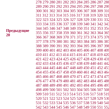
278
279
280
281
282
283
284
285
286
287
28
289
290
291
292
293
294
295
296
297
298
29
300
301
302
303
304
305
306
307
308
309
31
311
312
313
314
315
316
317
318
319
320
32
322
323
324
325
326
327
328
329
330
331
33
333
334
335
336
337
338
339
340
341
342
34
344
345
346
347
348
349
350
351
352
353
35
Предыдущие
355
356
357
358
359
360
361
362
363
364
36
20
366
367
368
369
370
371
372
373
374
375
37
377
378
379
380
381
382
383
384
385
386
38
388
389
390
391
392
393
394
395
396
397
39
399
400
401
402
403
404
405
406
407
408
40
410
411
412
413
414
415
416
417
418
419
42
421
422
423
424
425
426
427
428
429
430
43
432
433
434
435
436
437
438
439
440
441
44
443
444
445
446
447
448
449
450
451
452
45
454
455
456
457
458
459
460
461
462
463
46
465
466
467
468
469
470
471
472
473
474
47
476
477
478
479
480
481
482
483
484
485
48
487
488
489
490
491
492
493
494
495
496
49
498
499
500
501
502
503
504
505
506
507
50
509
510
511
512
513
514
515
516
517
518
51
520
521
522
523
524
525
526
527
528
529
53
531
532
533
534
535
536
537
538
539
540
54
542
543
544
545
546
547
548
549
550
551
55