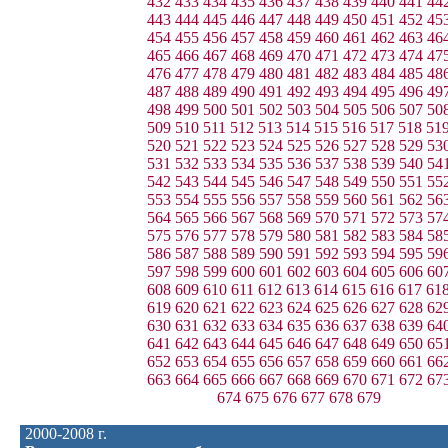
432
433
434
435
436
437
438
439
440
441
44
443
444
445
446
447
448
449
450
451
452
45
454
455
456
457
458
459
460
461
462
463
46
465
466
467
468
469
470
471
472
473
474
47
476
477
478
479
480
481
482
483
484
485
48
487
488
489
490
491
492
493
494
495
496
49
498
499
500
501
502
503
504
505
506
507
50
509
510
511
512
513
514
515
516
517
518
51
520
521
522
523
524
525
526
527
528
529
53
531
532
533
534
535
536
537
538
539
540
54
542
543
544
545
546
547
548
549
550
551
55
553
554
555
556
557
558
559
560
561
562
56
564
565
566
567
568
569
570
571
572
573
57
575
576
577
578
579
580
581
582
583
584
58
586
587
588
589
590
591
592
593
594
595
59
597
598
599
600
601
602
603
604
605
606
60
608
609
610
611
612
613
614
615
616
617
61
619
620
621
622
623
624
625
626
627
628
62
630
631
632
633
634
635
636
637
638
639
64
641
642
643
644
645
646
647
648
649
650
65
652
653
654
655
656
657
658
659
660
661
66
663
664
665
666
667
668
669
670
671
672
67
674
675
676
677
678
679
2000-2008 г.