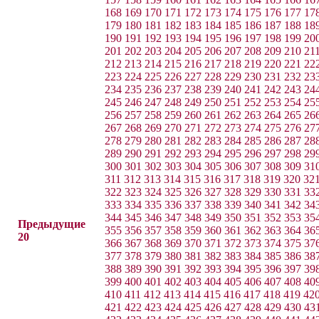
168
169
170
171
172
173
174
175
176
177
17
179
180
181
182
183
184
185
186
187
188
18
190
191
192
193
194
195
196
197
198
199
20
201
202
203
204
205
206
207
208
209
210
21
212
213
214
215
216
217
218
219
220
221
22
223
224
225
226
227
228
229
230
231
232
23
234
235
236
237
238
239
240
241
242
243
24
245
246
247
248
249
250
251
252
253
254
25
256
257
258
259
260
261
262
263
264
265
26
267
268
269
270
271
272
273
274
275
276
27
278
279
280
281
282
283
284
285
286
287
28
289
290
291
292
293
294
295
296
297
298
29
300
301
302
303
304
305
306
307
308
309
31
311
312
313
314
315
316
317
318
319
320
32
322
323
324
325
326
327
328
329
330
331
33
333
334
335
336
337
338
339
340
341
342
34
344
345
346
347
348
349
350
351
352
353
35
Предыдущие
355
356
357
358
359
360
361
362
363
364
36
20
366
367
368
369
370
371
372
373
374
375
37
377
378
379
380
381
382
383
384
385
386
38
388
389
390
391
392
393
394
395
396
397
39
399
400
401
402
403
404
405
406
407
408
40
410
411
412
413
414
415
416
417
418
419
42
421
422
423
424
425
426
427
428
429
430
43