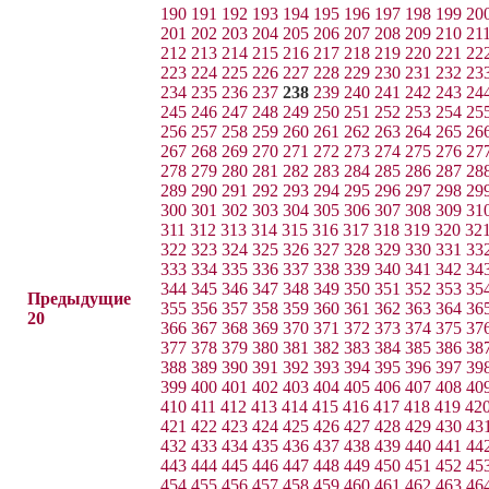
190
191
192
193
194
195
196
197
198
199
20
201
202
203
204
205
206
207
208
209
210
21
212
213
214
215
216
217
218
219
220
221
22
223
224
225
226
227
228
229
230
231
232
23
234
235
236
237
238
239
240
241
242
243
24
245
246
247
248
249
250
251
252
253
254
25
256
257
258
259
260
261
262
263
264
265
26
267
268
269
270
271
272
273
274
275
276
27
278
279
280
281
282
283
284
285
286
287
28
289
290
291
292
293
294
295
296
297
298
29
300
301
302
303
304
305
306
307
308
309
31
311
312
313
314
315
316
317
318
319
320
32
322
323
324
325
326
327
328
329
330
331
33
333
334
335
336
337
338
339
340
341
342
34
344
345
346
347
348
349
350
351
352
353
35
Предыдущие
355
356
357
358
359
360
361
362
363
364
36
20
366
367
368
369
370
371
372
373
374
375
37
377
378
379
380
381
382
383
384
385
386
38
388
389
390
391
392
393
394
395
396
397
39
399
400
401
402
403
404
405
406
407
408
40
410
411
412
413
414
415
416
417
418
419
42
421
422
423
424
425
426
427
428
429
430
43
432
433
434
435
436
437
438
439
440
441
44
443
444
445
446
447
448
449
450
451
452
45
454
455
456
457
458
459
460
461
462
463
46