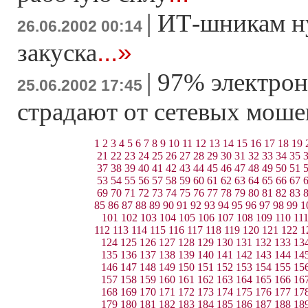
|
ИТ-шникам ну
26.06.2002 00:14
...»
закуска
|
97% электрон
25.06.2002 17:45
страдают от сетевых мош
1
2
3
4
5
6
7
8
9
10
11
12
13
14
15
16
17
18
19
21
22
23
24
25
26
27
28
29
30
31
32
33
34
35
37
38
39
40
41
42
43
44
45
46
47
48
49
50
51
53
54
55
56
57
58
59
60
61
62
63
64
65
66
67
69
70
71
72
73
74
75
76
77
78
79
80
81
82
83
85
86
87
88
89
90
91
92
93
94
95
96
97
98
99
1
101
102
103
104
105
106
107
108
109
110
11
112
113
114
115
116
117
118
119
120
121
122
1
124
125
126
127
128
129
130
131
132
133
13
135
136
137
138
139
140
141
142
143
144
14
146
147
148
149
150
151
152
153
154
155
15
157
158
159
160
161
162
163
164
165
166
16
168
169
170
171
172
173
174
175
176
177
17
179
180
181
182
183
184
185
186
187
188
18