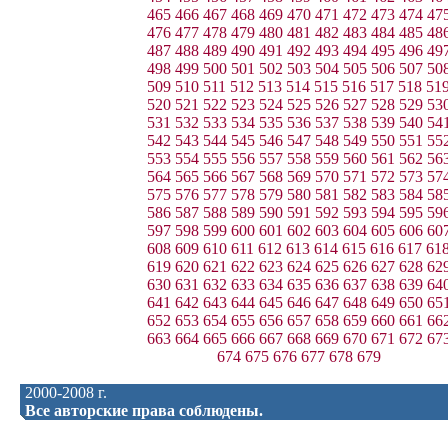
465
466
467
468
469
470
471
472
473
474
47
476
477
478
479
480
481
482
483
484
485
48
487
488
489
490
491
492
493
494
495
496
49
498
499
500
501
502
503
504
505
506
507
50
509
510
511
512
513
514
515
516
517
518
51
520
521
522
523
524
525
526
527
528
529
53
531
532
533
534
535
536
537
538
539
540
54
542
543
544
545
546
547
548
549
550
551
55
553
554
555
556
557
558
559
560
561
562
56
564
565
566
567
568
569
570
571
572
573
57
575
576
577
578
579
580
581
582
583
584
58
586
587
588
589
590
591
592
593
594
595
59
597
598
599
600
601
602
603
604
605
606
60
608
609
610
611
612
613
614
615
616
617
61
619
620
621
622
623
624
625
626
627
628
62
630
631
632
633
634
635
636
637
638
639
64
641
642
643
644
645
646
647
648
649
650
65
652
653
654
655
656
657
658
659
660
661
66
663
664
665
666
667
668
669
670
671
672
67
674
675
676
677
678
679
2000-2008 г.
Все авторские права соблюдены.