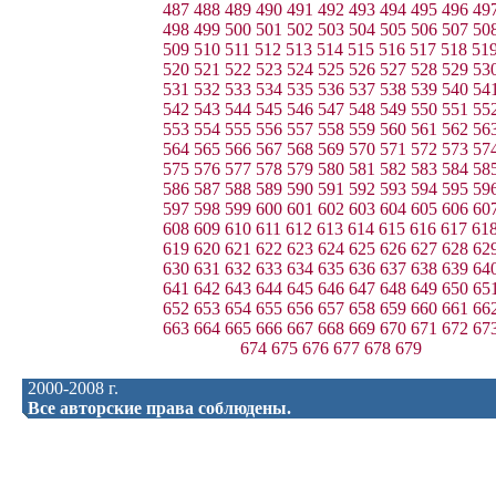
487
488
489
490
491
492
493
494
495
496
49
498
499
500
501
502
503
504
505
506
507
50
509
510
511
512
513
514
515
516
517
518
51
520
521
522
523
524
525
526
527
528
529
53
531
532
533
534
535
536
537
538
539
540
54
542
543
544
545
546
547
548
549
550
551
55
553
554
555
556
557
558
559
560
561
562
56
564
565
566
567
568
569
570
571
572
573
57
575
576
577
578
579
580
581
582
583
584
58
586
587
588
589
590
591
592
593
594
595
59
597
598
599
600
601
602
603
604
605
606
60
608
609
610
611
612
613
614
615
616
617
61
619
620
621
622
623
624
625
626
627
628
62
630
631
632
633
634
635
636
637
638
639
64
641
642
643
644
645
646
647
648
649
650
65
652
653
654
655
656
657
658
659
660
661
66
663
664
665
666
667
668
669
670
671
672
67
674
675
676
677
678
679
2000-2008 г.
Все авторские права соблюдены.