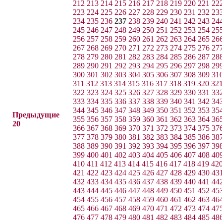
212
213
214
215
216
217
218
219
220
221
22
223
224
225
226
227
228
229
230
231
232
23
234
235
236
237
238
239
240
241
242
243
24
245
246
247
248
249
250
251
252
253
254
25
256
257
258
259
260
261
262
263
264
265
26
267
268
269
270
271
272
273
274
275
276
27
278
279
280
281
282
283
284
285
286
287
28
289
290
291
292
293
294
295
296
297
298
29
300
301
302
303
304
305
306
307
308
309
31
311
312
313
314
315
316
317
318
319
320
32
322
323
324
325
326
327
328
329
330
331
33
333
334
335
336
337
338
339
340
341
342
34
344
345
346
347
348
349
350
351
352
353
35
Предыдущие
355
356
357
358
359
360
361
362
363
364
36
20
366
367
368
369
370
371
372
373
374
375
37
377
378
379
380
381
382
383
384
385
386
38
388
389
390
391
392
393
394
395
396
397
39
399
400
401
402
403
404
405
406
407
408
40
410
411
412
413
414
415
416
417
418
419
42
421
422
423
424
425
426
427
428
429
430
43
432
433
434
435
436
437
438
439
440
441
44
443
444
445
446
447
448
449
450
451
452
45
454
455
456
457
458
459
460
461
462
463
46
465
466
467
468
469
470
471
472
473
474
47
476
477
478
479
480
481
482
483
484
485
48