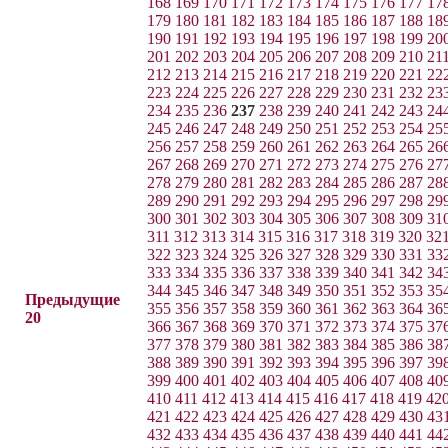
168
169
170
171
172
173
174
175
176
177
17
179
180
181
182
183
184
185
186
187
188
18
190
191
192
193
194
195
196
197
198
199
20
201
202
203
204
205
206
207
208
209
210
21
212
213
214
215
216
217
218
219
220
221
22
223
224
225
226
227
228
229
230
231
232
23
234
235
236
237
238
239
240
241
242
243
24
245
246
247
248
249
250
251
252
253
254
25
256
257
258
259
260
261
262
263
264
265
26
267
268
269
270
271
272
273
274
275
276
27
278
279
280
281
282
283
284
285
286
287
28
289
290
291
292
293
294
295
296
297
298
29
300
301
302
303
304
305
306
307
308
309
31
311
312
313
314
315
316
317
318
319
320
32
322
323
324
325
326
327
328
329
330
331
33
333
334
335
336
337
338
339
340
341
342
34
344
345
346
347
348
349
350
351
352
353
35
Предыдущие
355
356
357
358
359
360
361
362
363
364
36
20
366
367
368
369
370
371
372
373
374
375
37
377
378
379
380
381
382
383
384
385
386
38
388
389
390
391
392
393
394
395
396
397
39
399
400
401
402
403
404
405
406
407
408
40
410
411
412
413
414
415
416
417
418
419
42
421
422
423
424
425
426
427
428
429
430
43
432
433
434
435
436
437
438
439
440
441
44