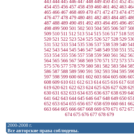
443
444
445
446
447
448
449
450
451
452
45
454
455
456
457
458
459
460
461
462
463
46
465
466
467
468
469
470
471
472
473
474
47
476
477
478
479
480
481
482
483
484
485
48
487
488
489
490
491
492
493
494
495
496
49
498
499
500
501
502
503
504
505
506
507
50
509
510
511
512
513
514
515
516
517
518
51
520
521
522
523
524
525
526
527
528
529
53
531
532
533
534
535
536
537
538
539
540
54
542
543
544
545
546
547
548
549
550
551
55
553
554
555
556
557
558
559
560
561
562
56
564
565
566
567
568
569
570
571
572
573
57
575
576
577
578
579
580
581
582
583
584
58
586
587
588
589
590
591
592
593
594
595
59
597
598
599
600
601
602
603
604
605
606
60
608
609
610
611
612
613
614
615
616
617
61
619
620
621
622
623
624
625
626
627
628
62
630
631
632
633
634
635
636
637
638
639
64
641
642
643
644
645
646
647
648
649
650
65
652
653
654
655
656
657
658
659
660
661
66
663
664
665
666
667
668
669
670
671
672
67
674
675
676
677
678
679
2000-2008 г.
Все авторские права соблюдены.