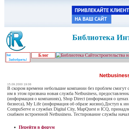
Библиотека Инт
Блог
Забобрить!
Netbusines
15.09.2000 19:06
В скором времени небольшие компании без проблем смогут с
им в этом призвана новая служба Netbusiness, предоставленна
(информация о компаниях), Shop Direct (информация о ценах
бизнеса), My Life (информация об образе жизни).Доступ к и
CompuServe и службах Digital City, MapQuest и ICQ, принад
снабжен встроенной Netbusiness. Тестирование службы начало
Перейти в форум