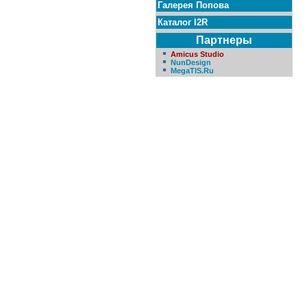
Галерея Попова
Каталог I2R
Партнеры
Amicus Studio
NunDesign
MegaTIS.Ru