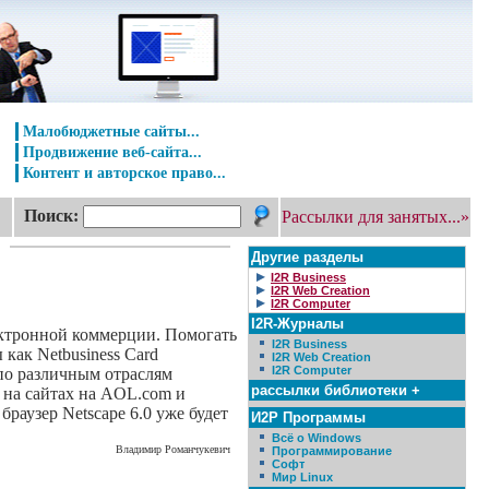
Малобюджетные сайты...
Продвижение веб-сайта...
Контент и авторское право...
Поиск:
Рассылки для занятых...»
Другие разделы
I2R Business
I2R Web Creation
I2R Computer
I2R-Журналы
лектронной коммерции. Помогать
I2R Business
 как Netbusiness Card
I2R Web Creation
I2R Computer
 по различным отраслям
рассылки библиотеки +
и на сайтах на AOL.com и
раузер Netscape 6.0 уже будет
И2Р Программы
Всё о Windows
Владимир Романчукевич
Программирование
Софт
Мир Linux