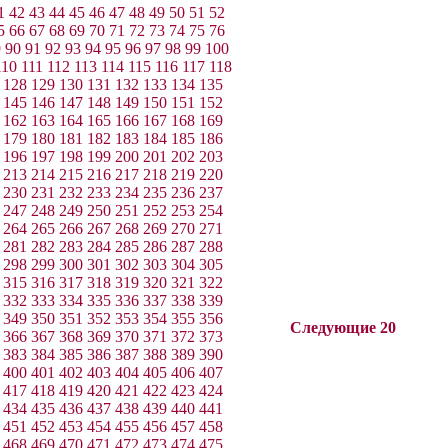
1
42
43
44
45
46
47
48
49
50
51
52
5
66
67
68
69
70
71
72
73
74
75
76
9
90
91
92
93
94
95
96
97
98
99
100
110
111
112
113
114
115
116
117
118
128
129
130
131
132
133
134
135
145
146
147
148
149
150
151
152
162
163
164
165
166
167
168
169
179
180
181
182
183
184
185
186
196
197
198
199
200
201
202
203
213
214
215
216
217
218
219
220
230
231
232
233
234
235
236
237
247
248
249
250
251
252
253
254
264
265
266
267
268
269
270
271
281
282
283
284
285
286
287
288
298
299
300
301
302
303
304
305
315
316
317
318
319
320
321
322
332
333
334
335
336
337
338
339
349
350
351
352
353
354
355
356
Следующие 20
366
367
368
369
370
371
372
373
383
384
385
386
387
388
389
390
400
401
402
403
404
405
406
407
417
418
419
420
421
422
423
424
434
435
436
437
438
439
440
441
451
452
453
454
455
456
457
458
468
469
470
471
472
473
474
475