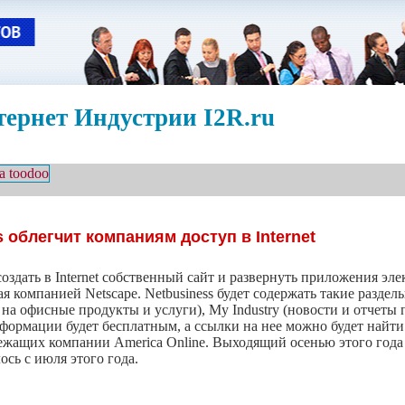
ернет Индустрии I2R.ru
s облегчит компаниям доступ в Internet
оздать в Internet собственный сайт и развернуть приложения э
я компанией Netscape. Netbusiness будет содержать такие разделы
 на офисные продукты и услуги), My Industry (новости и отчеты
нформации будет бесплатным, а ссылки на нее можно будет найт
лежащих компании America Online. Выходящий осенью этого года б
сь с июля этого года.