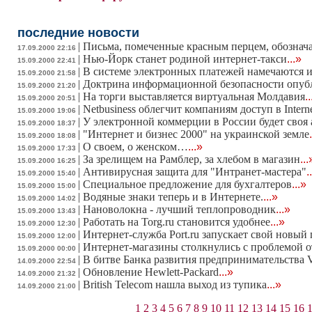
последние новости
|
Письма, помеченные красным перцем, обознача
17.09.2000 22:16
|
Нью-Йорк станет родиной интернет-такси
...»
15.09.2000 22:41
|
В системе электронных платежей намечаются 
15.09.2000 21:58
|
Доктрина информационной безопасности опуб
15.09.2000 21:20
|
На торги выставляется виртуальная Молдавия
.
15.09.2000 20:51
|
Netbusiness облегчит компаниям доступ в Intern
15.09.2000 19:06
|
У электронной коммерции в России будет своя
15.09.2000 18:37
|
"Интернет и бизнес 2000" на украинской земле
15.09.2000 18:08
|
О своем, о женском…
...»
15.09.2000 17:33
|
За зрелищем на Рамблер, за хлебом в магазин
...
15.09.2000 16:25
|
Антивирусная защита для "Интранет-мастера"
.
15.09.2000 15:40
|
Cпециальное предложение для бухгалтеров
...»
15.09.2000 15:00
|
Водяные знаки теперь и в Интернете.
...»
15.09.2000 14:02
|
Нановолокна - лучший теплопроводник
...»
15.09.2000 13:43
|
Работать на Torg.ru становится удобнее
...»
15.09.2000 12:30
|
Интернет-служба Port.ru запускает свой новый
15.09.2000 12:00
|
Интернет-магазины столкнулись с проблемой от
15.09.2000 00:00
|
В битве Банка развития предпринимательства V
14.09.2000 22:54
|
Обновление Hewlett-Packard
...»
14.09.2000 21:32
|
British Telecom нашла выход из тупика
...»
14.09.2000 21:00
1
2
3
4
5
6
7
8
9
10
11
12
13
14
15
16