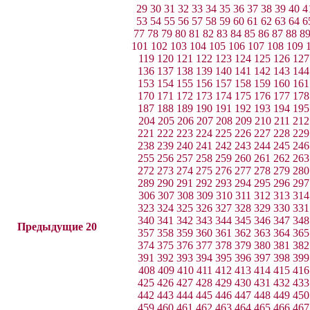
29
30
31
32
33
34
35
36
37
38
39
40
4
53
54
55
56
57
58
59
60
61
62
63
64
6
77
78
79
80
81
82
83
84
85
86
87
88
8
101
102
103
104
105
106
107
108
109
119
120
121
122
123
124
125
126
127
136
137
138
139
140
141
142
143
144
153
154
155
156
157
158
159
160
161
170
171
172
173
174
175
176
177
178
187
188
189
190
191
192
193
194
195
204
205
206
207
208
209
210
211
212
221
222
223
224
225
226
227
228
229
238
239
240
241
242
243
244
245
246
255
256
257
258
259
260
261
262
263
272
273
274
275
276
277
278
279
280
289
290
291
292
293
294
295
296
297
306
307
308
309
310
311
312
313
314
323
324
325
326
327
328
329
330
331
340
341
342
343
344
345
346
347
348
Предыдущие 20
357
358
359
360
361
362
363
364
365
374
375
376
377
378
379
380
381
382
391
392
393
394
395
396
397
398
399
408
409
410
411
412
413
414
415
416
425
426
427
428
429
430
431
432
433
442
443
444
445
446
447
448
449
450
459
460
461
462
463
464
465
466
467