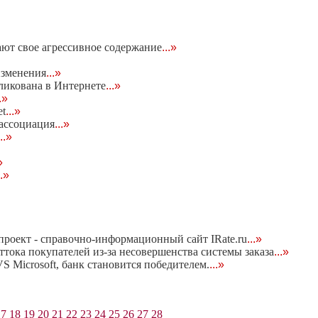
ют свое агрессивное содержание
...»
изменения
...»
ликована в Интернете
...»
..»
et
...»
 ассоциация
...»
...»
»
..»
 проект - справочно-информационный сайт IRate.ru
...»
тока покупателей из-за несовершенства системы заказа
...»
S Microsoft, банк становится победителем.
...»
17
18
19
20
21
22
23
24
25
26
27
28