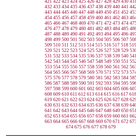
421
422
423
424
425
426
427
428
429
430
43
432
433
434
435
436
437
438
439
440
441
44
443
444
445
446
447
448
449
450
451
452
45
454
455
456
457
458
459
460
461
462
463
46
465
466
467
468
469
470
471
472
473
474
47
476
477
478
479
480
481
482
483
484
485
48
487
488
489
490
491
492
493
494
495
496
49
498
499
500
501
502
503
504
505
506
507
50
509
510
511
512
513
514
515
516
517
518
51
520
521
522
523
524
525
526
527
528
529
53
531
532
533
534
535
536
537
538
539
540
54
542
543
544
545
546
547
548
549
550
551
55
553
554
555
556
557
558
559
560
561
562
56
564
565
566
567
568
569
570
571
572
573
57
575
576
577
578
579
580
581
582
583
584
58
586
587
588
589
590
591
592
593
594
595
59
597
598
599
600
601
602
603
604
605
606
60
608
609
610
611
612
613
614
615
616
617
61
619
620
621
622
623
624
625
626
627
628
62
630
631
632
633
634
635
636
637
638
639
64
641
642
643
644
645
646
647
648
649
650
65
652
653
654
655
656
657
658
659
660
661
66
663
664
665
666
667
668
669
670
671
672
67
674
675
676
677
678
679