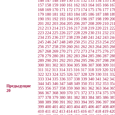
146
147
148
149
150
151
152
153
154
155
15
157
158
159
160
161
162
163
164
165
166
16
168
169
170
171
172
173
174
175
176
177
17
179
180
181
182
183
184
185
186
187
188
18
190
191
192
193
194
195
196
197
198
199
20
201
202
203
204
205
206
207
208
209
210
21
212
213
214
215
216
217
218
219
220
221
22
223
224
225
226
227
228
229
230
231
232
23
234
235
236
237
238
239
240
241
242
243
24
245
246
247
248
249
250
251
252
253
254
25
256
257
258
259
260
261
262
263
264
265
26
267
268
269
270
271
272
273
274
275
276
27
278
279
280
281
282
283
284
285
286
287
28
289
290
291
292
293
294
295
296
297
298
29
300
301
302
303
304
305
306
307
308
309
31
311
312
313
314
315
316
317
318
319
320
32
322
323
324
325
326
327
328
329
330
331
33
333
334
335
336
337
338
339
340
341
342
34
344
345
346
347
348
349
350
351
352
353
35
Предыдущие
355
356
357
358
359
360
361
362
363
364
36
20
366
367
368
369
370
371
372
373
374
375
37
377
378
379
380
381
382
383
384
385
386
38
388
389
390
391
392
393
394
395
396
397
39
399
400
401
402
403
404
405
406
407
408
40
410
411
412
413
414
415
416
417
418
419
42