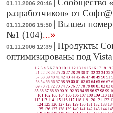
|
Сообщество 
01.11.2006 20:46
разработчиков» от Софт@
|
Вышел номер
01.11.2006 15:50
...»
№1 (104)
|
Продукты Cor
01.11.2006 12:39
оптимизированы под Vista
1
2
3
4
5
6
7
8
9
10
11
12
13
14
15
16
17
18
19
21
22
23
24
25
26
27
28
29
30
31
32
33
34
35
37
38
39
40
41
42
43
44
45
46
47
48
49
50
51
53
54
55
56
57
58
59
60
61
62
63
64
65
66
67
69
70
71
72
73
74
75
76
77
78
79
80
81
82
83
85
86
87
88
89
90
91
92
93
94
95
96
97
98
99
1
101
102
103
104
105
106
107
108
109
110
11
112
113
114
115
116
117
118
119
120
121
122
1
124
125
126
127
128
129
130
131
132
133
13
135
136
137
138
139
140
141
142
143
144
14