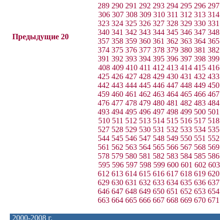
289
290
291
292
293
294
295
296
297
306
307
308
309
310
311
312
313
314
323
324
325
326
327
328
329
330
331
340
341
342
343
344
345
346
347
348
Предыдущие 20
357
358
359
360
361
362
363
364
365
374
375
376
377
378
379
380
381
382
391
392
393
394
395
396
397
398
399
408
409
410
411
412
413
414
415
416
425
426
427
428
429
430
431
432
433
442
443
444
445
446
447
448
449
450
459
460
461
462
463
464
465
466
467
476
477
478
479
480
481
482
483
484
493
494
495
496
497
498
499
500
501
510
511
512
513
514
515
516
517
518
527
528
529
530
531
532
533
534
535
544
545
546
547
548
549
550
551
552
561
562
563
564
565
566
567
568
569
578
579
580
581
582
583
584
585
586
595
596
597
598
599
600
601
602
603
612
613
614
615
616
617
618
619
620
629
630
631
632
633
634
635
636
637
646
647
648
649
650
651
652
653
654
663
664
665
666
667
668
669
670
671
2000-2008 г.