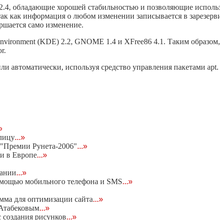
 и 2.4, обладающие хорошей стабильностью и позволяющие испол
 так как информация о любом изменении записывается в зарезер
вершается само изменение.
vironment (KDE) 2.2, GNOME 1.4 и XFree86 4.1. Таким образом,
r.
и автоматически, используя средство управления пакетами apt
»
лицу
...»
"Премии Рунета-2006"
...»
и в Европе
...»
пании
...»
 помощью мобильного телефона и SMS
...»
мма для оптимизации сайта
...»
 Атабековым
...»
 создания рисунков
...»