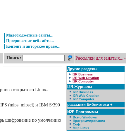
Малобюджетные сайты...
Продвижение веб-сайта...
Контент и авторское право...
Поиск:
Рассылки для занятых...»
Другие разделы
I2R Business
I2R Web Creation
I2R Computer
I2R-Журналы
ярного открытого Linux-
I2R Business
I2R Web Creation
I2R Computer
рассылки библиотеки +
PS (mips, mipsel) и IBM S/390
И2Р Программы
Всё о Windows
перь шифрование по умолчанию
Программирование
Софт
Мир Linux