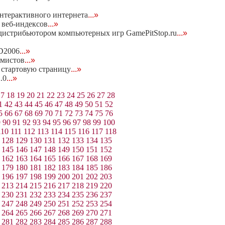
нтерактивного интернета
...»
е веб-индексов
...»
с дистрибьютором компьютерных игр GamePitStop.ru
...»
D2006
...»
амистов
...»
n стартовую страницу
...»
.0
...»
17
18
19
20
21
22
23
24
25
26
27
28
1
42
43
44
45
46
47
48
49
50
51
52
5
66
67
68
69
70
71
72
73
74
75
76
9
90
91
92
93
94
95
96
97
98
99
100
110
111
112
113
114
115
116
117
118
128
129
130
131
132
133
134
135
145
146
147
148
149
150
151
152
162
163
164
165
166
167
168
169
179
180
181
182
183
184
185
186
196
197
198
199
200
201
202
203
213
214
215
216
217
218
219
220
230
231
232
233
234
235
236
237
247
248
249
250
251
252
253
254
264
265
266
267
268
269
270
271
281
282
283
284
285
286
287
288