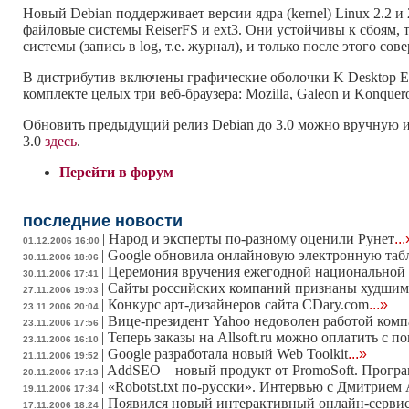
Новый Debian поддерживает версии ядра (kernel) Linux 2.2
файловые системы ReiserFS и ext3. Они устойчивы к сбоям,
системы (запись в log, т.е. журнал), и только после этого со
В дистрибутив включены графические оболочки K Desktop En
комплекте целых три веб-браузера: Mozilla, Galeon и Konquero
Обновить предыдущий релиз Debian до 3.0 можно вручную ил
3.0
здесь
.
Перейти в форум
последние новости
|
Народ и эксперты по-разному оценили Рунет
...
01.12.2006 16:00
|
Google обновила онлайновую электронную таб
30.11.2006 18:06
|
Церемония вручения ежегодной национальной 
30.11.2006 17:41
|
Сайты российских компаний признаны худшим
27.11.2006 19:03
|
Конкурс арт-дизайнеров сайта CDary.com
...»
23.11.2006 20:04
|
Вице-президент Yahoo недоволен работой ком
23.11.2006 17:56
|
Теперь заказы на Allsoft.ru можно оплатить с
23.11.2006 16:10
|
Google разработала новый Web Toolkit
...»
21.11.2006 19:52
|
AddSEO – новый продукт от PromoSoft. Програ
20.11.2006 17:13
|
«Robotst.txt по-русски». Интервью с Дмитрием
19.11.2006 17:34
|
Появился новый интерактивный онлайн-сервис
17.11.2006 18:24