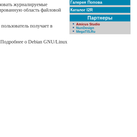
Галерея Попова
ьзовать журналируемые
вированную область файловой
Каталог I2R
Партнеры
Amicus Studio
 пользователь получает в
NunDesign
MegaTIS.Ru
. Подробнее о Debian GNU/Linux