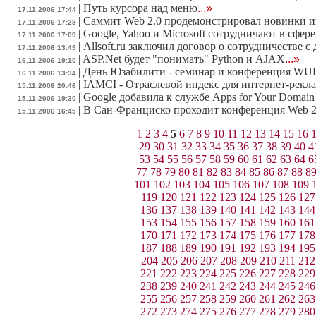
|
Путь курсора над меню
...»
17.11.2006 17:44
|
Саммит Web 2.0 продемонстрировал новинки и
17.11.2006 17:28
|
Google, Yahoo и Microsoft сотрудничают в сфер
17.11.2006 17:09
|
Allsoft.ru заключил договор о сотрудничестве 
17.11.2006 13:49
|
ASP.Net будет "понимать" Python и AJAX
...»
16.11.2006 19:10
|
День Юзабилити - семинар и конференция WU
16.11.2006 13:34
|
IAMCI - Отраслевой индекс для интернет-рекл
15.11.2006 20:46
|
Google добавила к службе Apps for Your Domai
15.11.2006 19:30
|
В Сан-Франциско проходит конференция Web 2
15.11.2006 16:45
1
2
3
4
5
6
7
8
9
10
11
12
13
14
15
16
29
30
31
32
33
34
35
36
37
38
39
40
4
53
54
55
56
57
58
59
60
61
62
63
64
6
77
78
79
80
81
82
83
84
85
86
87
88
8
101
102
103
104
105
106
107
108
109
119
120
121
122
123
124
125
126
127
136
137
138
139
140
141
142
143
144
153
154
155
156
157
158
159
160
161
170
171
172
173
174
175
176
177
178
187
188
189
190
191
192
193
194
195
204
205
206
207
208
209
210
211
212
221
222
223
224
225
226
227
228
229
238
239
240
241
242
243
244
245
246
255
256
257
258
259
260
261
262
263
272
273
274
275
276
277
278
279
280