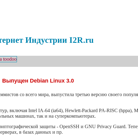
ернет Индустрии I2R.ru
Выпущен Debian Linux 3.0
раммистов со всего мира, выпустила третью версию своего попул
, включая Intel IA-64 (ia64), Hewlett-Packard PA-RISC (hppa), MI
тольных машинах, так и на суперкомпьютерах.
криптографической защиты - OpenSSH и GNU Privacy Guard. Те
ерверах, в базах данных и пр.