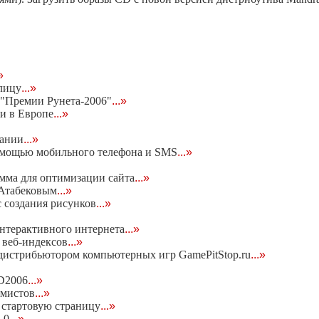
»
лицу
...»
"Премии Рунета-2006"
...»
и в Европе
...»
пании
...»
 помощью мобильного телефона и SMS
...»
мма для оптимизации сайта
...»
 Атабековым
...»
 создания рисунков
...»
нтерактивного интернета
...»
е веб-индексов
...»
с дистрибьютором компьютерных игр GamePitStop.ru
...»
D2006
...»
амистов
...»
n стартовую страницу
...»
.0
...»