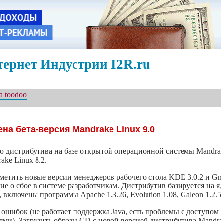
ернет Индустрии I2R.ru
на бета-версия Mandrake Linux 9.0
ю дистрибутива на базе открытой операционной системы Mandrak
ke Linux 8.2.
метить новые версии менеджеров рабочего стола KDE 3.0.2 и G
 о сбое в системе разработчикам. Дистрибутив базируется на яд
включены программы Apache 1.3.26, Evolution 1.08, Galeon 1.2.5 
 ошибок (не работает поддержка Java, есть проблемы с доступо
ями). Загрузить образы CD с новой версией дистрибутива Mandr