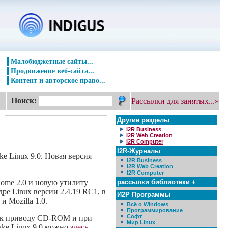
Малобюджетные сайты...
Продвижение веб-сайта...
Контент и авторское право...
Поиск:
Рассылки для занятых...»
Другие разделы
I2R Business
I2R Web Creation
I2R Computer
I2R-Журналы
e Linux 9.0. Новая версия
I2R Business
I2R Web Creation
I2R Computer
рассылки библиотеки +
nome 2.0 и новую утилиту
ре Linux версии 2.4.19 RC1, в
И2Р Программы
и Mozilla 1.0.
Всё о Windows
Программирование
Софт
м к приводу CD-ROM и при
Мир Linux
ake Linux 9.0 можно
здесь
.