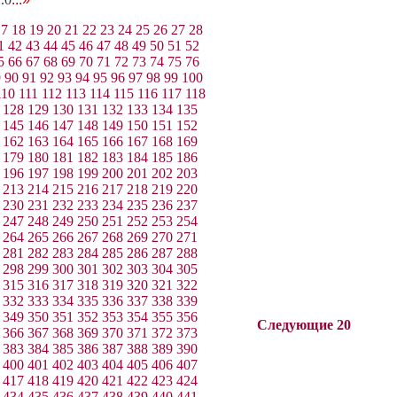
17
18
19
20
21
22
23
24
25
26
27
28
1
42
43
44
45
46
47
48
49
50
51
52
5
66
67
68
69
70
71
72
73
74
75
76
9
90
91
92
93
94
95
96
97
98
99
100
110
111
112
113
114
115
116
117
118
128
129
130
131
132
133
134
135
145
146
147
148
149
150
151
152
162
163
164
165
166
167
168
169
179
180
181
182
183
184
185
186
196
197
198
199
200
201
202
203
213
214
215
216
217
218
219
220
230
231
232
233
234
235
236
237
247
248
249
250
251
252
253
254
264
265
266
267
268
269
270
271
281
282
283
284
285
286
287
288
298
299
300
301
302
303
304
305
315
316
317
318
319
320
321
322
332
333
334
335
336
337
338
339
349
350
351
352
353
354
355
356
Следующие 20
366
367
368
369
370
371
372
373
383
384
385
386
387
388
389
390
400
401
402
403
404
405
406
407
417
418
419
420
421
422
423
424
434
435
436
437
438
439
440
441