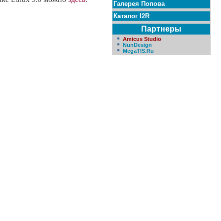
Галерея Попова
Каталог I2R
Партнеры
Amicus Studio
NunDesign
MegaTIS.Ru