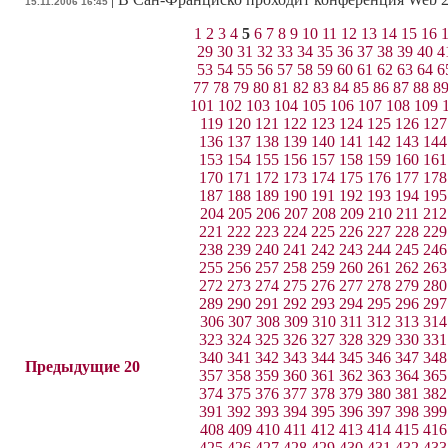
15.11.2006 16:45
1
2
3
4
5
6
7
8
9
10
11
12
13
14
15
16
29
30
31
32
33
34
35
36
37
38
39
40
4
53
54
55
56
57
58
59
60
61
62
63
64
6
77
78
79
80
81
82
83
84
85
86
87
88
8
101
102
103
104
105
106
107
108
109
119
120
121
122
123
124
125
126
127
136
137
138
139
140
141
142
143
144
153
154
155
156
157
158
159
160
161
170
171
172
173
174
175
176
177
178
187
188
189
190
191
192
193
194
195
204
205
206
207
208
209
210
211
212
221
222
223
224
225
226
227
228
229
238
239
240
241
242
243
244
245
246
255
256
257
258
259
260
261
262
263
272
273
274
275
276
277
278
279
280
289
290
291
292
293
294
295
296
297
306
307
308
309
310
311
312
313
314
323
324
325
326
327
328
329
330
331
340
341
342
343
344
345
346
347
348
Предыдущие 20
357
358
359
360
361
362
363
364
365
374
375
376
377
378
379
380
381
382
391
392
393
394
395
396
397
398
399
408
409
410
411
412
413
414
415
416
425
426
427
428
429
430
431
432
433