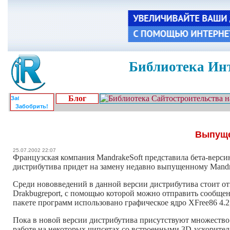
Библиотека Инт
Блог
Забобрить!
Выпуще
25.07.2002 22:07
Французская компания MandrakeSoft представила бета-верси
дистрибутива придет на замену недавно выпущенному Mandra
Среди нововведений в данной версии дистрибутива стоит от
Drakbugreport, с помощью которой можно отправить сообщение
пакете программ использовано графическое ядро XFree86 4.2, 
Пока в новой версии дистрибутива присутствуют множество
работе на некоторых чипсетах со встроенными 3D-ускорител