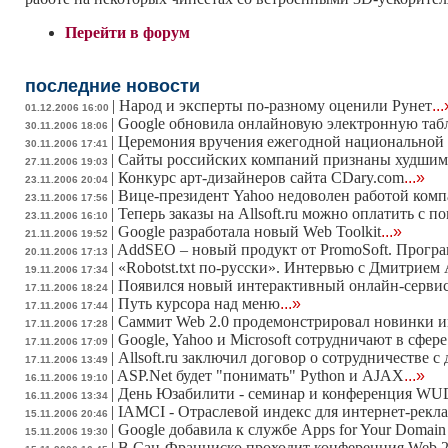
Перейти в форум
последние новости
|
Народ и эксперты по-разному оценили Рунет
...
01.12.2006 16:00
|
Google обновила онлайновую электронную таб
30.11.2006 18:06
|
Церемония вручения ежегодной национальной 
30.11.2006 17:41
|
Сайты российских компаний признаны худшим
27.11.2006 19:03
|
Конкурс арт-дизайнеров сайта CDary.com
...»
23.11.2006 20:04
|
Вице-президент Yahoo недоволен работой ком
23.11.2006 17:56
|
Теперь заказы на Allsoft.ru можно оплатить с
23.11.2006 16:10
|
Google разработала новый Web Toolkit
...»
21.11.2006 19:52
|
AddSEO – новый продукт от PromoSoft. Програ
20.11.2006 17:13
|
«Robotst.txt по-русски». Интервью с Дмитрием
19.11.2006 17:34
|
Появился новый интерактивный онлайн-сервис
17.11.2006 18:24
|
Путь курсора над меню
...»
17.11.2006 17:44
|
Саммит Web 2.0 продемонстрировал новинки и
17.11.2006 17:28
|
Google, Yahoo и Microsoft сотрудничают в сфер
17.11.2006 17:09
|
Allsoft.ru заключил договор о сотрудничестве 
17.11.2006 13:49
|
ASP.Net будет "понимать" Python и AJAX
...»
16.11.2006 19:10
|
День Юзабилити - семинар и конференция WU
16.11.2006 13:34
|
IAMCI - Отраслевой индекс для интернет-рекл
15.11.2006 20:46
|
Google добавила к службе Apps for Your Domai
15.11.2006 19:30
|
В Сан-Франциско проходит конференция Web 2