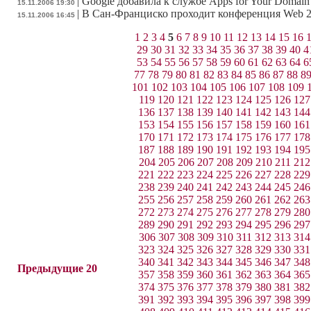
|
Google добавила к службе Apps for Your Domai
15.11.2006 19:30
|
В Сан-Франциско проходит конференция Web 2
15.11.2006 16:45
1
2
3
4
5
6
7
8
9
10
11
12
13
14
15
16
29
30
31
32
33
34
35
36
37
38
39
40
4
53
54
55
56
57
58
59
60
61
62
63
64
6
77
78
79
80
81
82
83
84
85
86
87
88
8
101
102
103
104
105
106
107
108
109
119
120
121
122
123
124
125
126
127
136
137
138
139
140
141
142
143
144
153
154
155
156
157
158
159
160
161
170
171
172
173
174
175
176
177
178
187
188
189
190
191
192
193
194
195
204
205
206
207
208
209
210
211
212
221
222
223
224
225
226
227
228
229
238
239
240
241
242
243
244
245
246
255
256
257
258
259
260
261
262
263
272
273
274
275
276
277
278
279
280
289
290
291
292
293
294
295
296
297
306
307
308
309
310
311
312
313
314
323
324
325
326
327
328
329
330
331
340
341
342
343
344
345
346
347
348
Предыдущие 20
357
358
359
360
361
362
363
364
365
374
375
376
377
378
379
380
381
382
391
392
393
394
395
396
397
398
399