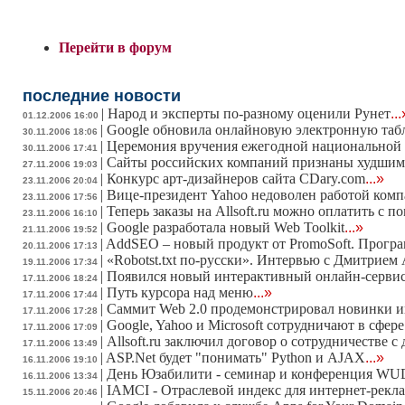
Перейти в форум
последние новости
|
Народ и эксперты по-разному оценили Рунет
...
01.12.2006 16:00
|
Google обновила онлайновую электронную таб
30.11.2006 18:06
|
Церемония вручения ежегодной национальной 
30.11.2006 17:41
|
Сайты российских компаний признаны худшим
27.11.2006 19:03
|
Конкурс арт-дизайнеров сайта CDary.com
...»
23.11.2006 20:04
|
Вице-президент Yahoo недоволен работой ком
23.11.2006 17:56
|
Теперь заказы на Allsoft.ru можно оплатить с
23.11.2006 16:10
|
Google разработала новый Web Toolkit
...»
21.11.2006 19:52
|
AddSEO – новый продукт от PromoSoft. Програ
20.11.2006 17:13
|
«Robotst.txt по-русски». Интервью с Дмитрием
19.11.2006 17:34
|
Появился новый интерактивный онлайн-сервис
17.11.2006 18:24
|
Путь курсора над меню
...»
17.11.2006 17:44
|
Саммит Web 2.0 продемонстрировал новинки и
17.11.2006 17:28
|
Google, Yahoo и Microsoft сотрудничают в сфер
17.11.2006 17:09
|
Allsoft.ru заключил договор о сотрудничестве 
17.11.2006 13:49
|
ASP.Net будет "понимать" Python и AJAX
...»
16.11.2006 19:10
|
День Юзабилити - семинар и конференция WU
16.11.2006 13:34
|
IAMCI - Отраслевой индекс для интернет-рекл
15.11.2006 20:46