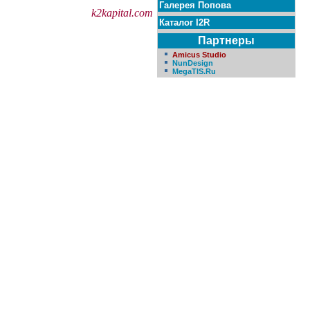
Галерея Попова
k2kapital.com
Каталог I2R
Партнеры
Amicus Studio
NunDesign
MegaTIS.Ru