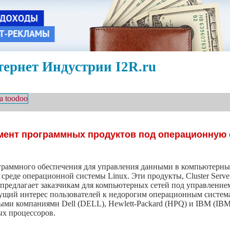
ернет Индустрии I2R.ru
имент программных продуктов под операционную 
ограммного обеспечения для управления данными в компьютерных
еде операционной системы Linux. Эти продукты, Cluster Server 
предлагает заказчикам для компьютерных сетей под управлением 
ущий интерес пользователей к недорогим операционным системам
ми компаниями Dell (DELL), Hewlett-Packard (HPQ) и IBM (IBM),
х процессоров.