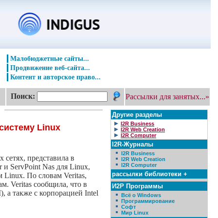
Малобюджетные сайты...
Продвижение веб-сайта...
Контент и авторское право...
Поиск:
Рассылки для занятых...»
Другие разделы
I2R Business
систему Linux
I2R Web Creation
I2R Computer
I2R-Журналы
I2R Business
 сетях, представила в
I2R Web Creation
I2R Computer
и ServPoint Nas для Linux,
рассылки библиотеки +
Linux. По словам Veritas,
. Veritas сообщила, что в
И2Р Программы
 а также с корпорацией Intel
Всё о Windows
Программирование
Софт
Мир Linux