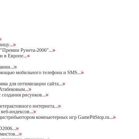
»
лицу
...»
"Премии Рунета-2006"
...»
и в Европе
...»
пании
...»
 помощью мобильного телефона и SMS
...»
мма для оптимизации сайта
...»
 Атабековым
...»
 создания рисунков
...»
нтерактивного интернета
...»
е веб-индексов
...»
с дистрибьютором компьютерных игр GamePitStop.ru
...»
D2006
...»
амистов
...»