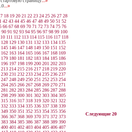
n стартовую страницу
...»
.0
...»
17
18
19
20
21
22
23
24
25
26
27
28
1
42
43
44
45
46
47
48
49
50
51
52
5
66
67
68
69
70
71
72
73
74
75
76
9
90
91
92
93
94
95
96
97
98
99
100
110
111
112
113
114
115
116
117
118
128
129
130
131
132
133
134
135
145
146
147
148
149
150
151
152
162
163
164
165
166
167
168
169
179
180
181
182
183
184
185
186
196
197
198
199
200
201
202
203
213
214
215
216
217
218
219
220
230
231
232
233
234
235
236
237
247
248
249
250
251
252
253
254
264
265
266
267
268
269
270
271
281
282
283
284
285
286
287
288
298
299
300
301
302
303
304
305
315
316
317
318
319
320
321
322
332
333
334
335
336
337
338
339
349
350
351
352
353
354
355
356
Следующие 20
366
367
368
369
370
371
372
373
383
384
385
386
387
388
389
390
400
401
402
403
404
405
406
407