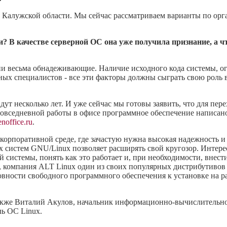
 в Калужской области. Мы сейчас рассматриваем варианты по ор
и? В качестве серверной ОС она уже получила признание, а ч
и весьма обнадеживающие. Наличие исходного кода системы, ог
ных специалистов - все эти факторы должны сыграть свою роль
дут несколько лет. И уже сейчас мы готовы заявить, что для пе
повседневной работы в офисе программное обеспечение написано
office.ru
.
корпоративной среде, где зачастую нужна высокая надежность и 
ых систем GNU/Linux позволяет расширять свой кругозор. Инте
системы, понять как это работает и, при необходимости, внести
ра, компания ALT Linux один из своих популярных дистрибутивов
овности свободного программного обеспечения к установке на 
акже Виталий Акулов, начальник информационно-вычислительно
ь ОС Linux.