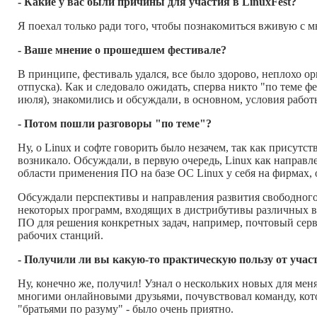
- Какие у вас были причины для участия в LinuxFest?
Я поехал только ради того, чтобы познакомиться вживую с м
- Ваше мнение о прошедшем фестивале?
В принципе, фестиваль удался, все было здорово, неплохо ор
отпуска). Как и следовало ожидать, сперва никто "по теме 
июля), знакомились и обсуждали, в основном, условия работ
- Потом пошли разговоры "по теме"?
Ну, о Linux и софте говорить было незачем, так как присутс
возникало. Обсуждали, в первую очередь, Linux как направ
области применения ПО на базе ОС Linux у себя на фирмах,
Обсуждали перспективы и направления развития свободног
некоторых программ, входящих в дистрибутивы различных в
ПО для решения конкретных задач, например, почтовый серве
рабочих станций.
- Получили ли вы какую-то практическую пользу от учас
Ну, конечно же, получил! Узнал о нескольких новых для мен
многими онлайновыми друзьями, почувствовал команду, кото
"братьями по разуму" - было очень приятно.