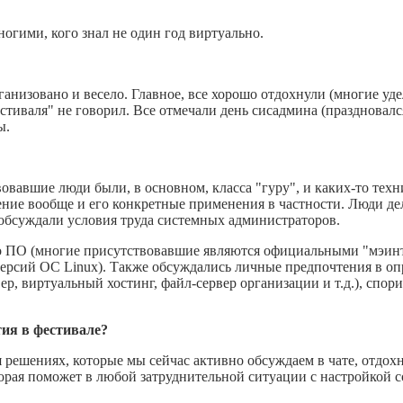
ногими, кого знал не один год виртуально.
ганизовано и весело. Главное, все хорошо отдохнули (многие уде
фестиваля" не говорил. Все отмечали день сисадмина (праздновал
ы.
твовавшие люди были, в основном, класса "гуру", и каких-то тех
ление вообще и его конкретные применения в частности. Люди д
 обсуждали условия труда системных администраторов.
о ПО (многие присутствовавшие являются официальными "мэин
ерсий ОС Linux). Также обсуждались личные предпочтения в о
р, виртуальный хостинг, файл-сервер организации и т.д.), спор
тия в фестивале?
я решениях, которые мы сейчас активно обсуждаем в чате, отдох
рая поможет в любой затруднительной ситуации с настройкой с