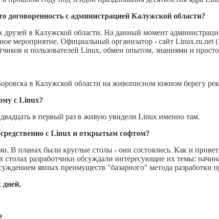
-то договоренность с администрацией Калужской области?
их друзей в Калужской области. На данный момент администраци
бное мероприятие. Официальный организатор - сайт Linux.ru.net
отчиков и пользователей Linux, обмен опытом, знаниями и просто
 Боровска в Калужской области на живописном южном берегу ре
ому с Linux?
двадцать в первый раз в живую увидели Linux именно там.
средственно с Linux и открытым софтом?
. В планах были круглые столы - они состоялись. Как и привет
х столах разработчики обсуждали интересующие их темы: начина
суждением явных преимуществ "базарного" метода разработки п
 дней.
?