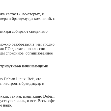
ока хватает). Во-вторых, я
рвера и брандмауэра компаний, с
втихаря собирают сведения о
можно разобраться в чём угодно
ния ПО достаточно классно
щем спокойное, организованное
дистрибутивов начинающими
ю Debian Linux. Всё, что
а, настроить брандмауэр и
каль, так как изначально Debian
усскую локаль, и все. Весь софт
е надо.