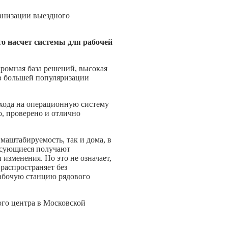
ганизации выездного
то насчет системы для рабочей
ромная база решений, высокая
 в большей популяризации
рехода на операционную систему
, проверено и отлично
маштабируемость, так и дома, в
ресующиеся получают
 изменения. Но это не означает,
 распространяет без
рабочую станцию рядового
го центра в Московской