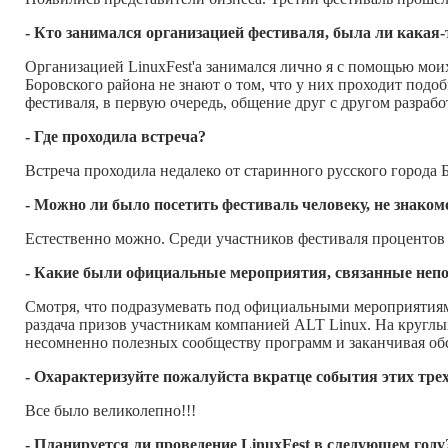
- Кто занимался организацией фестиваля, была ли какая
Организацией LinuxFest'а занимался лично я с помощью мо
Боровского района не знают о том, что у них проходит подо
фестиваля, в первую очередь, общение друг с другом разраб
- Где проходила встреча?
Встреча проходила недалеко от старинного русского города
- Можно ли было посетить фестиваль человеку, не знаком
Естественно можно. Среди участников фестиваля процентов 
- Какие были официальные мероприятия, связанные непо
Смотря, что подразумевать под официальными мероприятиями
раздача призов участникам компанией ALT Linux. На круглы
несомненно полезных сообществу программ и заканчивая об
- Охарактеризуйте пожалуйста вкратце события этих трех
Все было великолепно!!!
- Планируется ли проведение LinuxFest в следующем году