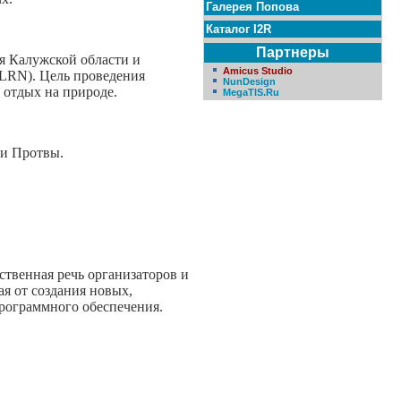
Галерея Попова
Каталог I2R
Партнеры
я Калужской области и
Amicus Studio
 (LRN). Цель проведения
NunDesign
 отдых на природе.
MegaTIS.Ru
ки Протвы.
ственная речь организаторов и
я от создания новых,
рограммного обеспечения.