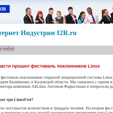
ернет Индустрии I2R.ru
ласти прошел фестиваль поклонников Linux
 фестиваль поклонников открытой операционной системы Linux.
родом Балабаново, в Калужской области. Мы связались с одним и
директора компании AltLinux Антоном Фарыгиным и попросили р
ые три LinuxFest?
ппе энтузиастов количеством в тридцать человек. На втором фест
 в прошлом году под эгидой празднования десятилетия ядра Linu