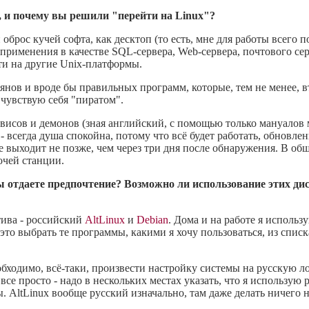
, и почему вы решили "перейти на Linux"?
оброс кучей софта, как десктоп (то есть, мне для работы всего п
 применения в качестве SQL-сервера, Web-сервера, почтового се
ти на другие Unix-платформы.
оянов и вроде бы правильных программ, которые, тем не менее, 
е чувствую себя "пиратом".
рвисов и демонов (зная английский, с помощью только мануалов 
- всегда душа спокойна, потому что всё будет работать, обновле
выходит не позже, чем через три дня после обнаружения. В об
очей станции.
вы отдаете предпочтение? Возможно ли использование этих 
тива - российский
AltLinux
и
Debian
. Дома и на работе я использу
это выбрать те программы, какими я хочу пользоваться, из списк
обходимо, всё-таки, произвести настройку системы на русскую ло
се просто - надо в нескольких местах указать, что я использую р
. AltLinux вообще русский изначально, там даже делать ничего н