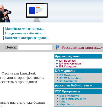
Малобюджетные сайты...
Продвижение веб-сайта...
Контент и авторское право...
Поиск:
Рассылки для занятых...»
Другие разделы
I2R Business
I2R Web Creation
I2R Computer
I2R-Журналы
 Фестиваль LinuxFest,
I2R Business
з организаторов фестиваля,
I2R Web Creation
I2R Computer
ассказать о прошедшем
рассылки библиотеки +
И2Р Программы
Всё о Windows
Программирование
Софт
ивале нас стало уже больше.
Мир Linux
x.