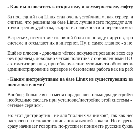
- Как вы относитесь к открытому и коммерческому софту
За последний год Linux стал очень устойчивым, как сервер, и 
считаю, что решения на базе Linux лучше всего подходят для
точки зрения удобства, скорости, надёжности и переносимос
В-третьих, отсутствие головной боли по поводу вирусов, тр
системе и отсылают их в интернет. Ну, и самое главное - я н
Ещё из плюсов - довольно чёткое документирование всех се
без проблем), довольно чёткая политика с обновлениями ПО 
автоматизированы, при обнаружении уязвимости обновление 
администрирование серверов и безопасная работа как на раб
- Каким дистрибутивам на базе Linux из существующих 
пользователями?
Вообще, больше всего меня порадовали только два дистрибу
необходимо сделать при установке/настройке этой системы - 
сетевые сервисы.
Но этот дистрибутив - не для "полных чайников", так как не
настроен на использование англоязычной локали. Но и здесь в
сразу начинает говорить по-русски и понимать русские буквы