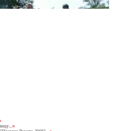
»
лицу
...»