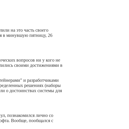
лили на это часть своего
ся в минувшую пятницу, 26
нических вопросов ни у кого не
елились своими достижениями в
тейнерами" и разработчиками
пределенных решениях (наборы
или о достоинствах системы для
нул, познакомился лично со
офта. Вообще, пообщался с