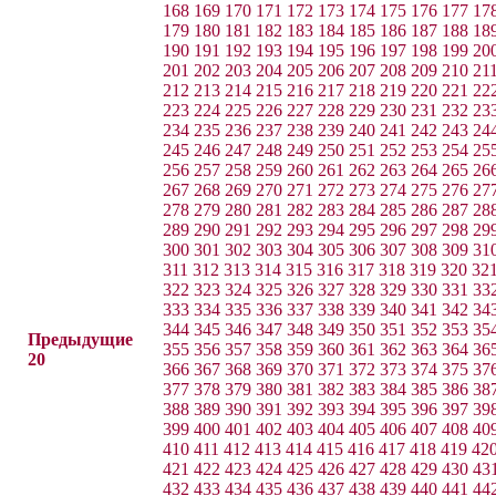
168
169
170
171
172
173
174
175
176
177
17
179
180
181
182
183
184
185
186
187
188
18
190
191
192
193
194
195
196
197
198
199
20
201
202
203
204
205
206
207
208
209
210
21
212
213
214
215
216
217
218
219
220
221
22
223
224
225
226
227
228
229
230
231
232
23
234
235
236
237
238
239
240
241
242
243
24
245
246
247
248
249
250
251
252
253
254
25
256
257
258
259
260
261
262
263
264
265
26
267
268
269
270
271
272
273
274
275
276
27
278
279
280
281
282
283
284
285
286
287
28
289
290
291
292
293
294
295
296
297
298
29
300
301
302
303
304
305
306
307
308
309
31
311
312
313
314
315
316
317
318
319
320
32
322
323
324
325
326
327
328
329
330
331
33
333
334
335
336
337
338
339
340
341
342
34
344
345
346
347
348
349
350
351
352
353
35
Предыдущие
355
356
357
358
359
360
361
362
363
364
36
20
366
367
368
369
370
371
372
373
374
375
37
377
378
379
380
381
382
383
384
385
386
38
388
389
390
391
392
393
394
395
396
397
39
399
400
401
402
403
404
405
406
407
408
40
410
411
412
413
414
415
416
417
418
419
42
421
422
423
424
425
426
427
428
429
430
43
432
433
434
435
436
437
438
439
440
441
44