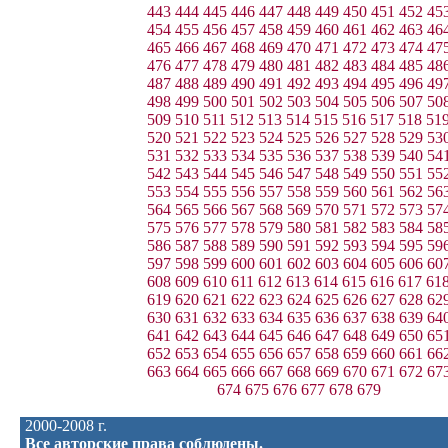
443
444
445
446
447
448
449
450
451
452
45
454
455
456
457
458
459
460
461
462
463
46
465
466
467
468
469
470
471
472
473
474
47
476
477
478
479
480
481
482
483
484
485
48
487
488
489
490
491
492
493
494
495
496
49
498
499
500
501
502
503
504
505
506
507
50
509
510
511
512
513
514
515
516
517
518
51
520
521
522
523
524
525
526
527
528
529
53
531
532
533
534
535
536
537
538
539
540
54
542
543
544
545
546
547
548
549
550
551
55
553
554
555
556
557
558
559
560
561
562
56
564
565
566
567
568
569
570
571
572
573
57
575
576
577
578
579
580
581
582
583
584
58
586
587
588
589
590
591
592
593
594
595
59
597
598
599
600
601
602
603
604
605
606
60
608
609
610
611
612
613
614
615
616
617
61
619
620
621
622
623
624
625
626
627
628
62
630
631
632
633
634
635
636
637
638
639
64
641
642
643
644
645
646
647
648
649
650
65
652
653
654
655
656
657
658
659
660
661
66
663
664
665
666
667
668
669
670
671
672
67
674
675
676
677
678
679
2000-2008 г.
Все авторские права соблюдены.