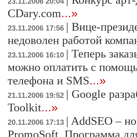
23.11.2006 20:04
CDary.com
...»
|
Вице-презид
23.11.2006 17:56
недоволен работой компа
|
Теперь заказы
23.11.2006 16:10
можно оплатить с помощ
телефона и SMS
...»
|
Google разр
21.11.2006 19:52
Toolkit
...»
|
AddSEO – но
20.11.2006 17:13
PromoSoft. Программа дл