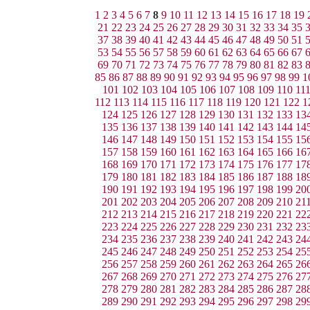
1
2
3
4
5
6
7
8
9
10
11
12
13
14
15
16
17
18
19
21
22
23
24
25
26
27
28
29
30
31
32
33
34
35
37
38
39
40
41
42
43
44
45
46
47
48
49
50
51
53
54
55
56
57
58
59
60
61
62
63
64
65
66
67
69
70
71
72
73
74
75
76
77
78
79
80
81
82
83
85
86
87
88
89
90
91
92
93
94
95
96
97
98
99
1
101
102
103
104
105
106
107
108
109
110
11
112
113
114
115
116
117
118
119
120
121
122
1
124
125
126
127
128
129
130
131
132
133
13
135
136
137
138
139
140
141
142
143
144
14
146
147
148
149
150
151
152
153
154
155
15
157
158
159
160
161
162
163
164
165
166
16
168
169
170
171
172
173
174
175
176
177
17
179
180
181
182
183
184
185
186
187
188
18
190
191
192
193
194
195
196
197
198
199
20
201
202
203
204
205
206
207
208
209
210
21
212
213
214
215
216
217
218
219
220
221
22
223
224
225
226
227
228
229
230
231
232
23
234
235
236
237
238
239
240
241
242
243
24
245
246
247
248
249
250
251
252
253
254
25
256
257
258
259
260
261
262
263
264
265
26
267
268
269
270
271
272
273
274
275
276
27
278
279
280
281
282
283
284
285
286
287
28
289
290
291
292
293
294
295
296
297
298
29