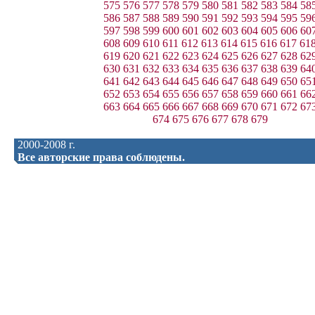
575
576
577
578
579
580
581
582
583
584
58
586
587
588
589
590
591
592
593
594
595
59
597
598
599
600
601
602
603
604
605
606
60
608
609
610
611
612
613
614
615
616
617
61
619
620
621
622
623
624
625
626
627
628
62
630
631
632
633
634
635
636
637
638
639
64
641
642
643
644
645
646
647
648
649
650
65
652
653
654
655
656
657
658
659
660
661
66
663
664
665
666
667
668
669
670
671
672
67
674
675
676
677
678
679
2000-2008 г.
Все авторские права соблюдены.