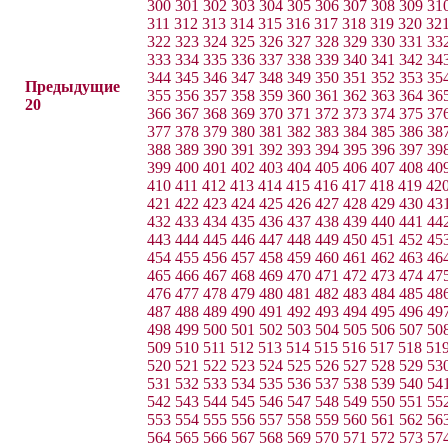
300
301
302
303
304
305
306
307
308
309
31
311
312
313
314
315
316
317
318
319
320
32
322
323
324
325
326
327
328
329
330
331
33
333
334
335
336
337
338
339
340
341
342
34
344
345
346
347
348
349
350
351
352
353
35
Предыдущие
355
356
357
358
359
360
361
362
363
364
36
20
366
367
368
369
370
371
372
373
374
375
37
377
378
379
380
381
382
383
384
385
386
38
388
389
390
391
392
393
394
395
396
397
39
399
400
401
402
403
404
405
406
407
408
40
410
411
412
413
414
415
416
417
418
419
42
421
422
423
424
425
426
427
428
429
430
43
432
433
434
435
436
437
438
439
440
441
44
443
444
445
446
447
448
449
450
451
452
45
454
455
456
457
458
459
460
461
462
463
46
465
466
467
468
469
470
471
472
473
474
47
476
477
478
479
480
481
482
483
484
485
48
487
488
489
490
491
492
493
494
495
496
49
498
499
500
501
502
503
504
505
506
507
50
509
510
511
512
513
514
515
516
517
518
51
520
521
522
523
524
525
526
527
528
529
53
531
532
533
534
535
536
537
538
539
540
54
542
543
544
545
546
547
548
549
550
551
55
553
554
555
556
557
558
559
560
561
562
56
564
565
566
567
568
569
570
571
572
573
57