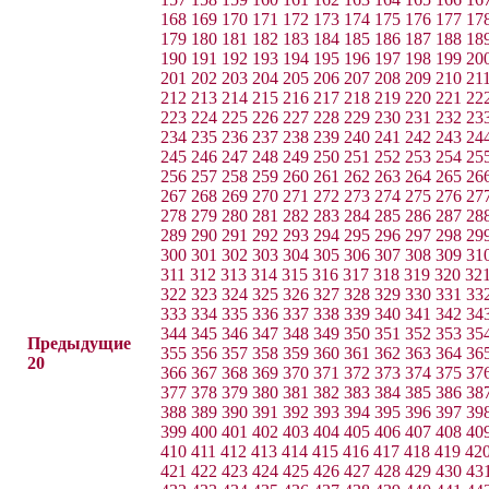
168
169
170
171
172
173
174
175
176
177
17
179
180
181
182
183
184
185
186
187
188
18
190
191
192
193
194
195
196
197
198
199
20
201
202
203
204
205
206
207
208
209
210
21
212
213
214
215
216
217
218
219
220
221
22
223
224
225
226
227
228
229
230
231
232
23
234
235
236
237
238
239
240
241
242
243
24
245
246
247
248
249
250
251
252
253
254
25
256
257
258
259
260
261
262
263
264
265
26
267
268
269
270
271
272
273
274
275
276
27
278
279
280
281
282
283
284
285
286
287
28
289
290
291
292
293
294
295
296
297
298
29
300
301
302
303
304
305
306
307
308
309
31
311
312
313
314
315
316
317
318
319
320
32
322
323
324
325
326
327
328
329
330
331
33
333
334
335
336
337
338
339
340
341
342
34
344
345
346
347
348
349
350
351
352
353
35
Предыдущие
355
356
357
358
359
360
361
362
363
364
36
20
366
367
368
369
370
371
372
373
374
375
37
377
378
379
380
381
382
383
384
385
386
38
388
389
390
391
392
393
394
395
396
397
39
399
400
401
402
403
404
405
406
407
408
40
410
411
412
413
414
415
416
417
418
419
42
421
422
423
424
425
426
427
428
429
430
43