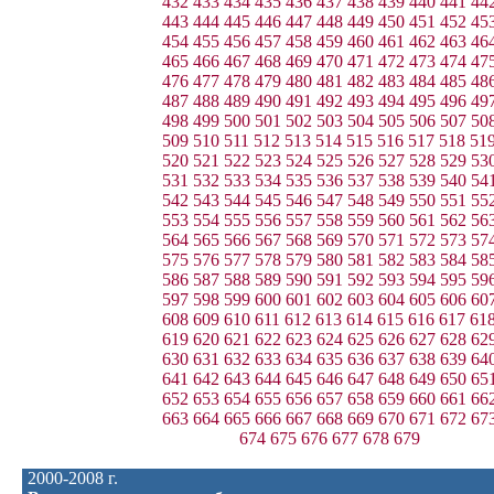
432
433
434
435
436
437
438
439
440
441
44
443
444
445
446
447
448
449
450
451
452
45
454
455
456
457
458
459
460
461
462
463
46
465
466
467
468
469
470
471
472
473
474
47
476
477
478
479
480
481
482
483
484
485
48
487
488
489
490
491
492
493
494
495
496
49
498
499
500
501
502
503
504
505
506
507
50
509
510
511
512
513
514
515
516
517
518
51
520
521
522
523
524
525
526
527
528
529
53
531
532
533
534
535
536
537
538
539
540
54
542
543
544
545
546
547
548
549
550
551
55
553
554
555
556
557
558
559
560
561
562
56
564
565
566
567
568
569
570
571
572
573
57
575
576
577
578
579
580
581
582
583
584
58
586
587
588
589
590
591
592
593
594
595
59
597
598
599
600
601
602
603
604
605
606
60
608
609
610
611
612
613
614
615
616
617
61
619
620
621
622
623
624
625
626
627
628
62
630
631
632
633
634
635
636
637
638
639
64
641
642
643
644
645
646
647
648
649
650
65
652
653
654
655
656
657
658
659
660
661
66
663
664
665
666
667
668
669
670
671
672
67
674
675
676
677
678
679
2000-2008 г.