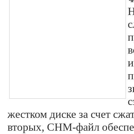
H
с
п
в
и
п
з
с
жестком диске за счет сжа
вторых, CHM-файл обеспе