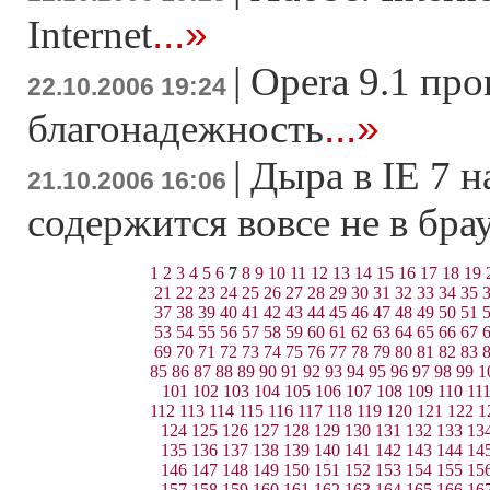
...»
Internet
|
Opera 9.1 про
22.10.2006 19:24
...»
благонадежность
|
Дыра в IE 7 н
21.10.2006 16:06
содержится вовсе не в бра
1
2
3
4
5
6
7
8
9
10
11
12
13
14
15
16
17
18
19
21
22
23
24
25
26
27
28
29
30
31
32
33
34
35
37
38
39
40
41
42
43
44
45
46
47
48
49
50
51
53
54
55
56
57
58
59
60
61
62
63
64
65
66
67
69
70
71
72
73
74
75
76
77
78
79
80
81
82
83
85
86
87
88
89
90
91
92
93
94
95
96
97
98
99
1
101
102
103
104
105
106
107
108
109
110
11
112
113
114
115
116
117
118
119
120
121
122
1
124
125
126
127
128
129
130
131
132
133
13
135
136
137
138
139
140
141
142
143
144
14
146
147
148
149
150
151
152
153
154
155
15
157
158
159
160
161
162
163
164
165
166
16