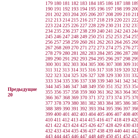
179
180
181
182
183
184
185
186
187
188
18
190
191
192
193
194
195
196
197
198
199
20
201
202
203
204
205
206
207
208
209
210
21
212
213
214
215
216
217
218
219
220
221
22
223
224
225
226
227
228
229
230
231
232
23
234
235
236
237
238
239
240
241
242
243
24
245
246
247
248
249
250
251
252
253
254
25
256
257
258
259
260
261
262
263
264
265
26
267
268
269
270
271
272
273
274
275
276
27
278
279
280
281
282
283
284
285
286
287
28
289
290
291
292
293
294
295
296
297
298
29
300
301
302
303
304
305
306
307
308
309
31
311
312
313
314
315
316
317
318
319
320
32
322
323
324
325
326
327
328
329
330
331
33
333
334
335
336
337
338
339
340
341
342
34
344
345
346
347
348
349
350
351
352
353
35
Предыдущие
355
356
357
358
359
360
361
362
363
364
36
20
366
367
368
369
370
371
372
373
374
375
37
377
378
379
380
381
382
383
384
385
386
38
388
389
390
391
392
393
394
395
396
397
39
399
400
401
402
403
404
405
406
407
408
40
410
411
412
413
414
415
416
417
418
419
42
421
422
423
424
425
426
427
428
429
430
43
432
433
434
435
436
437
438
439
440
441
44
443
444
445
446
447
448
449
450
451
452
45