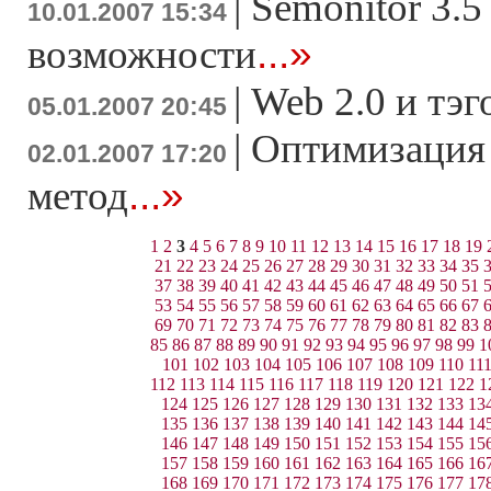
|
Semonitor 3.5
10.01.2007 15:34
...»
возможности
|
Web 2.0 и тэ
05.01.2007 20:45
|
Оптимизация 
02.01.2007 17:20
...»
метод
1
2
3
4
5
6
7
8
9
10
11
12
13
14
15
16
17
18
19
21
22
23
24
25
26
27
28
29
30
31
32
33
34
35
37
38
39
40
41
42
43
44
45
46
47
48
49
50
51
53
54
55
56
57
58
59
60
61
62
63
64
65
66
67
69
70
71
72
73
74
75
76
77
78
79
80
81
82
83
85
86
87
88
89
90
91
92
93
94
95
96
97
98
99
1
101
102
103
104
105
106
107
108
109
110
11
112
113
114
115
116
117
118
119
120
121
122
1
124
125
126
127
128
129
130
131
132
133
13
135
136
137
138
139
140
141
142
143
144
14
146
147
148
149
150
151
152
153
154
155
15
157
158
159
160
161
162
163
164
165
166
16
168
169
170
171
172
173
174
175
176
177
17