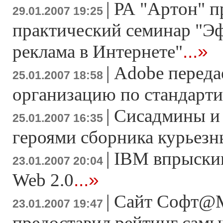
|
РА "Артон" п
29.01.2007 19:25
практический семинар "Э
...»
реклама в Интернете"
|
Adobe переда
25.01.2007 18:58
организацию по стандарт
|
Сисадмины и 
25.01.2007 16:35
героями сборника курьезн
|
IBM впрыскив
23.01.2007 20:04
...»
Web 2.0
|
Сайт Софт@M
23.01.2007 19:47
предоставил рейтинг сам