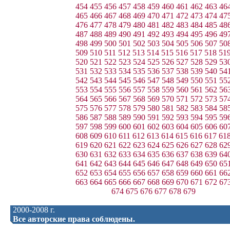
454
455
456
457
458
459
460
461
462
463
46
465
466
467
468
469
470
471
472
473
474
47
476
477
478
479
480
481
482
483
484
485
48
487
488
489
490
491
492
493
494
495
496
49
498
499
500
501
502
503
504
505
506
507
50
509
510
511
512
513
514
515
516
517
518
51
520
521
522
523
524
525
526
527
528
529
53
531
532
533
534
535
536
537
538
539
540
54
542
543
544
545
546
547
548
549
550
551
55
553
554
555
556
557
558
559
560
561
562
56
564
565
566
567
568
569
570
571
572
573
57
575
576
577
578
579
580
581
582
583
584
58
586
587
588
589
590
591
592
593
594
595
59
597
598
599
600
601
602
603
604
605
606
60
608
609
610
611
612
613
614
615
616
617
61
619
620
621
622
623
624
625
626
627
628
62
630
631
632
633
634
635
636
637
638
639
64
641
642
643
644
645
646
647
648
649
650
65
652
653
654
655
656
657
658
659
660
661
66
663
664
665
666
667
668
669
670
671
672
67
674
675
676
677
678
679
2000-2008 г.
Все авторские права соблюдены.